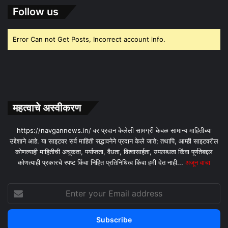
Follow us
Error Can not Get Posts, Incorrect account info.
महत्वाचे अस्वीकरण
https://navgannews.in/ वर प्रदान केलेली सामग्री केवळ सामान्य माहितीच्या
उद्देशाने आहे. या साइटवर सर्व माहिती सद्भावनेने प्रदान केले जाते; तथापि, आम्ही साइटवरील
कोणत्याही माहितीची अचूकता, पर्याप्तता, वैधता, विश्वासार्हता, उपलब्धता किंवा पूर्णतेबद्दल
कोणत्याही प्रकारचे स्पष्ट किंवा निहित प्रतिनिधित्व किंवा हमी देत ​​नाही...
अजून वाचा
Enter
your
Email
address