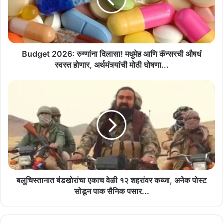
आणि
कॅन्सरची
औषधं
स्वस्त
होणार,
Budget 2026: रुग्णांना दिलासा! मधुमेह आणि कॅन्सरची औषधं
अर्थमंत्र्यांची
स्वस्त होणार, अर्थमंत्र्यांची मोठी घोषणा...
मोठी
घोषणा...
बलुचिस्तानात
बंडखोरांचा
एकाच
वेळी
१२
शहरांवर
कब्जा,
अनेक
पोस्ट
सोडून
बलुचिस्तानात बंडखोरांचा एकाच वेळी १२ शहरांवर कब्जा, अनेक पोस्ट
पाक
सोडून पाक सैनिक पसार...
सैनिक
पसार...