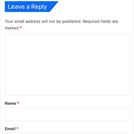
Leave a Reply
Your email address will not be published.
Required fields are
marked
*
C
o
m
m
e
n
t
*
Name
*
Email
*