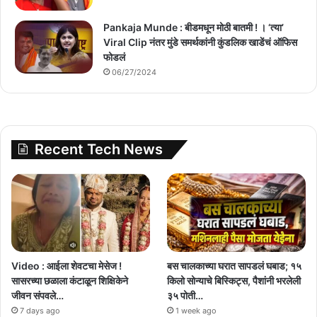
Pankaja Munde : बीडमधून मोठी बातमी ! । ‘त्या’
Viral Clip नंतर मुंडे समर्थकांनी कुंडलिक खाडेंचं ऑफिस
फोडलं
06/27/2024
Recent Tech News
Video : आईला शेवटचा मेसेज !
बस चालकाच्या घरात सापडलं घबाड; १५
सासरच्या छळाला कंटाळून शिक्षिकेने
किलो सोन्याचे बिस्किट्स, पैशांनी भरलेली
जीवन संपवले…
३५ पोती…
7 days ago
1 week ago