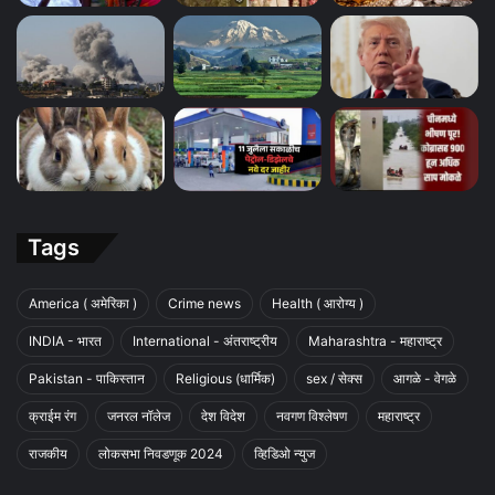
Tags
America ( अमेरिका )
Crime news
Health ( आरोग्य )
INDIA - भारत
International - अंतराष्ट्रीय
Maharashtra - महाराष्ट्र
Pakistan - पाकिस्तान
Religious (धार्मिक)
sex / सेक्स
आगळे - वेगळे
क्राईम रंग
जनरल नॉलेज
देश विदेश
नवगण विश्लेषण
महाराष्ट्र
राजकीय
लोकसभा निवडणूक 2024
व्हिडिओ न्युज