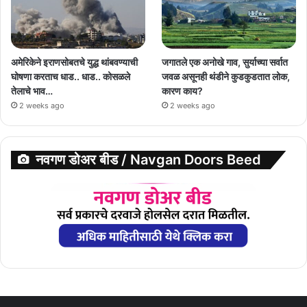
अमेरिकेने इराणसोबतचे युद्ध थांबवण्याची
जगातले एक अनोखे गाव, सुर्याच्या सर्वात
घोषणा करताच धाड.. धाड.. कोसळले
जवळ असूनही थंडीने कुडकुडतात लोक,
तेलाचे भाव…
कारण काय?
2 weeks ago
2 weeks ago
नवगण डोअर बीड / Navgan Doors Beed