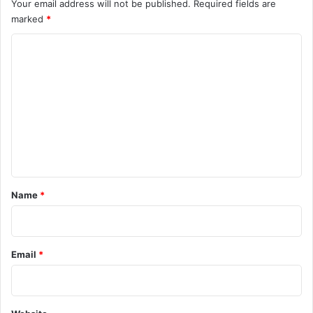
Your email address will not be published.
Required fields are
marked
*
C
o
m
m
e
n
t
*
Name
*
Email
*