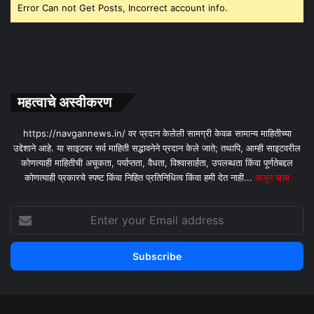
Error Can not Get Posts, Incorrect account info.
महत्वाचे अस्वीकरण
https://navgannews.in/ वर प्रदान केलेली सामग्री केवळ सामान्य माहितीच्या
उद्देशाने आहे. या साइटवर सर्व माहिती सद्भावनेने प्रदान केले जाते; तथापि, आम्ही साइटवरील
कोणत्याही माहितीची अचूकता, पर्याप्तता, वैधता, विश्वासार्हता, उपलब्धता किंवा पूर्णतेबद्दल
कोणत्याही प्रकारचे स्पष्ट किंवा निहित प्रतिनिधित्व किंवा हमी देत ​​नाही...
अजून वाचा
Enter
your
Email
address