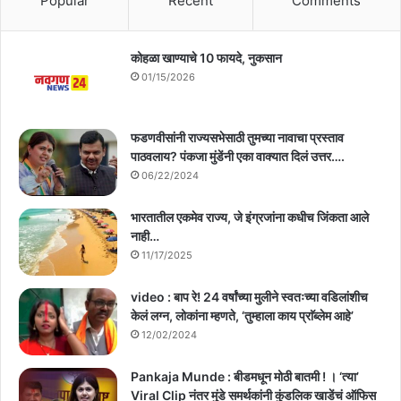
Popular
Recent
Comments
कोहळा खाण्याचे 10 फायदे, नुकसान
01/15/2026
फडणवीसांनी राज्यसभेसाठी तुमच्या नावाचा प्रस्ताव
पाठवलाय? पंकजा मुंडेंनी एका वाक्यात दिलं उत्तर….
06/22/2024
भारतातील एकमेव राज्य, जे इंग्रजांना कधीच जिंकता आले
नाही…
11/17/2025
video : बाप रे! 24 वर्षांच्या मुलीने स्वतःच्या वडिलांशीच
केलं लग्न, लोकांना म्हणते, ‘तुम्हाला काय प्राॅब्लेम आहे’
12/02/2024
Pankaja Munde : बीडमधून मोठी बातमी ! । ‘त्या’
Viral Clip नंतर मुंडे समर्थकांनी कुंडलिक खाडेंचं ऑफिस