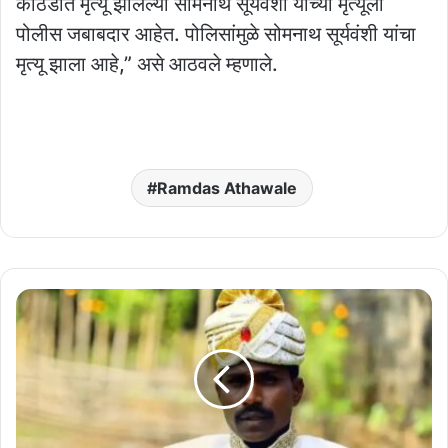
कोठडीत मृत्यू झालेल्या सोमनाथ सूर्यवंशी यांच्या मृत्यूला
पोलीस जबाबदार आहेत. पोलिसांमुळे सोमनाथ सूर्यवंशी यांचा
मृत्यू झाला आहे,” असे आठवले म्हणाले.
Ramdas Athawale
दिल्लीतील
प्रजासत्ताक
सोहळ्याला
आदिवासी
राजाला
निमंत्रण;
कोण
आहेत?