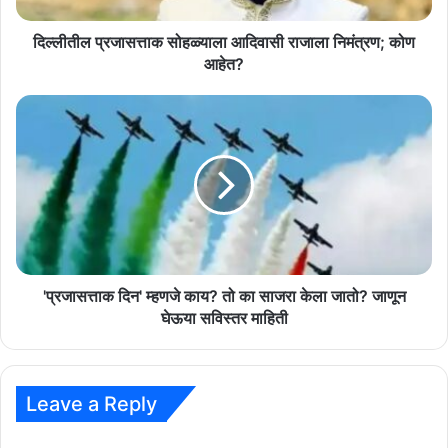
दिल्लीतील प्रजासत्ताक सोहळ्याला आदिवासी राजाला निमंत्रण; कोण
आहेत?
'प्रजासत्ताक
दिन'
म्हणजे
काय?
तो
का
साजरा
केला
जातो?
जाणून
'प्रजासत्ताक दिन' म्हणजे काय? तो का साजरा केला जातो? जाणून
घेऊया
घेऊया सविस्तर माहिती
सविस्तर
माहिती
Leave a Reply