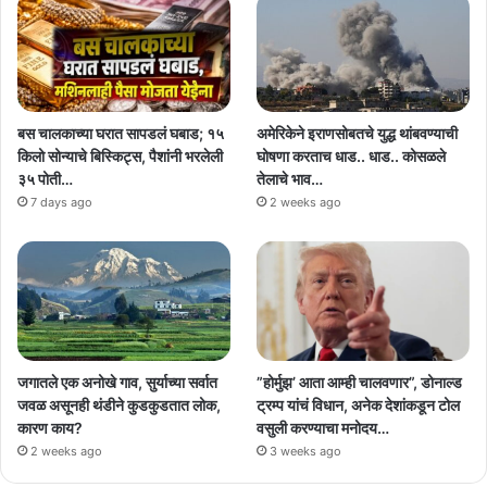
बस चालकाच्या घरात सापडलं घबाड; १५
अमेरिकेने इराणसोबतचे युद्ध थांबवण्याची
किलो सोन्याचे बिस्किट्स, पैशांनी भरलेली
घोषणा करताच धाड.. धाड.. कोसळले
३५ पोती…
तेलाचे भाव…
7 days ago
2 weeks ago
जगातले एक अनोखे गाव, सुर्याच्या सर्वात
”होर्मुझ’ आता आम्ही चालवणार”, डोनाल्ड
जवळ असूनही थंडीने कुडकुडतात लोक,
ट्रम्प यांचं विधान, अनेक देशांकडून टोल
कारण काय?
वसुली करण्याचा मनोदय…
2 weeks ago
3 weeks ago