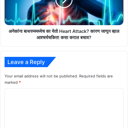
Heart
निर्णय
Attack?
कारण
जाणून
व्हाल
आश्चर्यचकित!
अनेकांना बाथरुममध्येच का येतो Heart Attack? कारण जाणून व्हाल
कसा
आश्चर्यचकित! कसा कराल बचाव?
कराल
बचाव?
Leave a Reply
Your email address will not be published.
Required fields are
marked
*
C
o
m
m
e