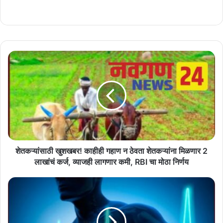
शेतकऱ्यांसाठी
खुशखबर!
काहीही
गहाण
न
ठेवता
शेतकऱ्यांना
मिळणार
2
लाखांचं
शेतकऱ्यांसाठी खुशखबर! काहीही गहाण न ठेवता शेतकऱ्यांना मिळणार 2
कर्ज,
लाखांचं कर्ज, व्याजही लागणार कमी, RBI चा मोठा निर्णय
व्याजही
लागणार
अनेकांना
कमी,
बाथरुममध्येच
RBI
का
चा
येतो
मोठा