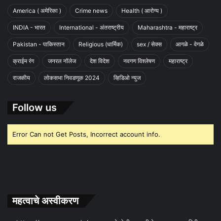
America ( अमेरिका )
Crime news
Health ( आरोग्य )
INDIA - भारत
International - अंतराष्ट्रीय
Maharashtra - महाराष्ट्र
Pakistan - पाकिस्तान
Religious (धार्मिक)
sex / सेक्स
आगळे - वेगळे
क्राईम रंग
जनरल नॉलेज
देश विदेश
नवगण विश्लेषण
महाराष्ट्र
राजकीय
लोकसभा निवडणूक 2024
व्हिडिओ न्युज
Follow us
Error Can not Get Posts, Incorrect account info.
महत्वाचे अस्वीकरण