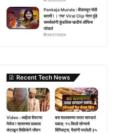
Pankaja Munde : बीडमधून मोठी
बातमी ! । ‘त्या’ Viral Clip नंतर मुंडे
समर्थकांनी कुंडलिक खाडेंचं ऑफिस
फोडलं
06/27/2024
Recent Tech News
Video : आईला शेवटचा
बस चालकाच्या घरात सापडलं
मेसेज ! सासरच्या छळाला
घबाड; १५ किलो सोन्याचे
कंटाळून शिक्षिकेने जीवन
बिस्किट्स, पैशांनी भरलेली ३५