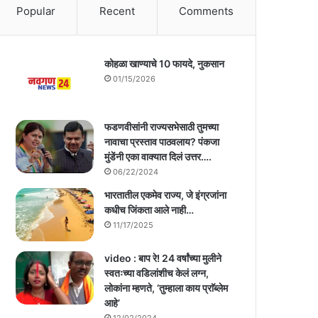
Popular
Recent
Comments
कोहळा खाण्याचे 10 फायदे, नुकसान
01/15/2026
फडणवीसांनी राज्यसभेसाठी तुमच्या
नावाचा प्रस्ताव पाठवलाय? पंकजा
मुंडेंनी एका वाक्यात दिलं उत्तर….
06/22/2024
भारतातील एकमेव राज्य, जे इंग्रजांना
कधीच जिंकता आले नाही…
11/17/2025
video : बाप रे! 24 वर्षांच्या मुलीने
स्वतःच्या वडिलांशीच केलं लग्न,
लोकांना म्हणते, ‘तुम्हाला काय प्राॅब्लेम
आहे’
12/02/2024