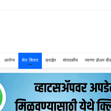
आरोग्य
शेत-शिवार
क्राईम
संपादकीय
नवगण डोअर बी