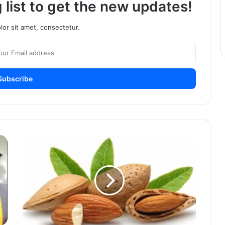
 list to get the new updates!
or sit amet, consectetur.
बदाम
खाण्याचे
फायदे,भिजवून
खावे
की
भाजून
खावे
?