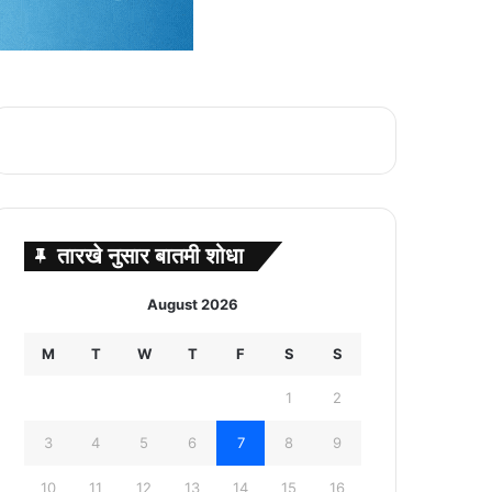
तारखे नुसार बातमी शोधा
August 2026
M
T
W
T
F
S
S
1
2
3
4
5
6
7
8
9
10
11
12
13
14
15
16