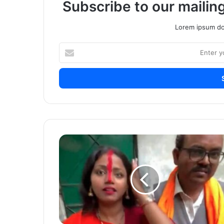
Subscribe to our mailing
Lorem ipsum dol
Enter
your
Email
address
video
:
बाप
रे!
24
वर्षांच्या
मुलीने
स्वतःच्या
वडिलांशीच