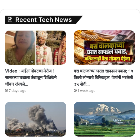
Recent Tech News
Video : आईला शेवटचा मेसेज !
बस चालकाच्या घरात सापडलं घबाड; १५
सासरच्या छळाला कंटाळून शिक्षिकेने
किलो सोन्याचे बिस्किट्स, पैशांनी भरलेली
जीवन संपवले…
३५ पोती…
7 days ago
1 week ago