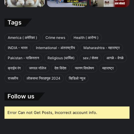
Tags
America ( अमेरिका )
Crime news
Health ( आरोग्य )
INDIA - भारत
International - अंतराष्ट्रीय
Maharashtra - महाराष्ट्र
Pakistan - पाकिस्तान
Religious (धार्मिक)
sex / सेक्स
आगळे - वेगळे
क्राईम रंग
जनरल नॉलेज
देश विदेश
नवगण विश्लेषण
महाराष्ट्र
राजकीय
लोकसभा निवडणूक 2024
व्हिडिओ न्युज
Follow us
Error Can not Get Posts, Incorrect account info.