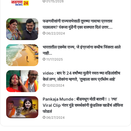
01/15/2026
फडणवीसांनी राज्यसभेसाठी तुमच्या नावाचा प्रस्ताव
पाठवलाय? पंकजा मुंडेंनी एका वाक्यात दिलं उत्तर….
06/22/2024
भारतातील एकमेव राज्य, जे इंग्रजांना कधीच जिंकता आले
नाही…
11/17/2025
video : बाप रे! 24 वर्षांच्या मुलीने स्वतःच्या वडिलांशीच
केलं लग्न, लोकांना म्हणते, ‘तुम्हाला काय प्राॅब्लेम आहे’
12/02/2024
Pankaja Munde : बीडमधून मोठी बातमी ! । ‘त्या’
Viral Clip नंतर मुंडे समर्थकांनी कुंडलिक खाडेंचं ऑफिस
फोडलं
06/27/2024