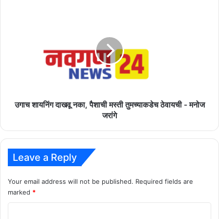
अशा
उगाच
घटना
शायनिंग
पुन्हा
दाखवू
महाराष्ट्रात
नका,
होऊ
पैशाची
नये
मस्ती
तुमच्याकडेच
ठेवायची
-
मनोज
उगाच शायनिंग दाखवू नका, पैशाची मस्ती तुमच्याकडेच ठेवायची - मनोज
जरांगे
जरांगे
Leave a Reply
Your email address will not be published.
Required fields are
marked
*
C