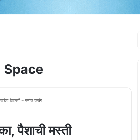
 Space
याकडेच ठेवायची – मनोज जरांगे
ा, पैशाची मस्ती