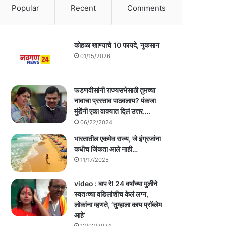
Popular
Recent
Comments
कोहळा खाण्याचे 10 फायदे, नुकसान
01/15/2026
फडणवीसांनी राज्यसभेसाठी तुमच्या
नावाचा प्रस्ताव पाठवलाय? पंकजा
मुंडेंनी एका वाक्यात दिलं उत्तर….
06/22/2024
भारतातील एकमेव राज्य, जे इंग्रजांना
कधीच जिंकता आले नाही…
11/17/2025
video : बाप रे! 24 वर्षांच्या मुलीने
स्वतःच्या वडिलांशीच केलं लग्न,
लोकांना म्हणते, ‘तुम्हाला काय प्राॅब्लेम
आहे’
12/02/2024