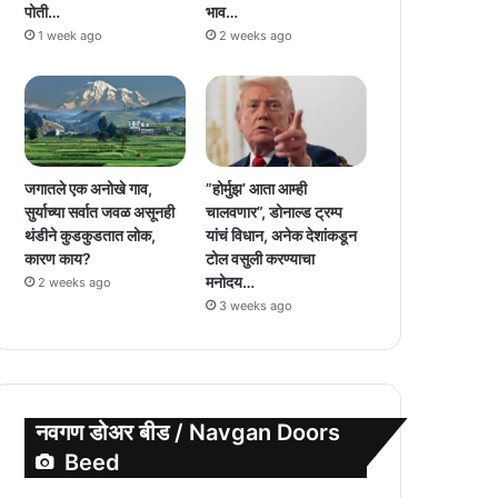
पोती…
भाव…
1 week ago
2 weeks ago
जगातले एक अनोखे गाव,
”होर्मुझ’ आता आम्ही
सुर्याच्या सर्वात जवळ असूनही
चालवणार”, डोनाल्ड ट्रम्प
थंडीने कुडकुडतात लोक,
यांचं विधान, अनेक देशांकडून
कारण काय?
टोल वसुली करण्याचा
मनोदय…
2 weeks ago
3 weeks ago
नवगण डोअर बीड / Navgan Doors
Beed