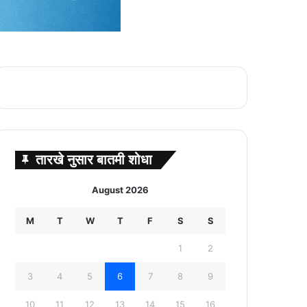
तारखे नुसार बातमी शोधा
August 2026
M
T
W
T
F
S
S
1
2
3
4
5
6
7
8
9
10
11
12
13
14
15
16