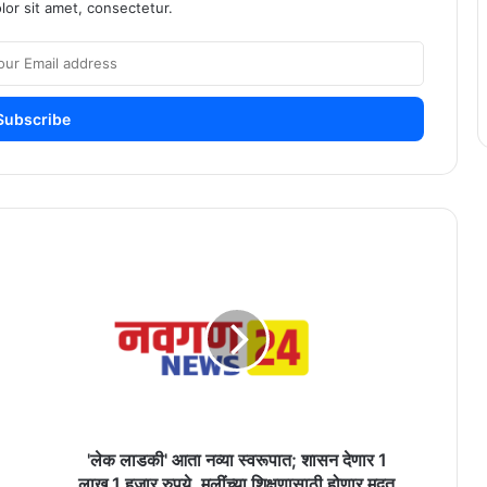
or sit amet, consectetur.
'लेक
लाडकी'
आता
नव्या
स्वरूपात;
शासन
देणार
1
लाख
1
'लेक लाडकी' आता नव्या स्वरूपात; शासन देणार 1
हजार
लाख 1 हजार रुपये, मुलींच्या शिक्षणासाठी होणार मदत