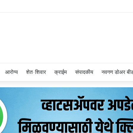
आरोग्य
शेत-शिवार
क्राईम
संपादकीय
नवगण डोअर बी