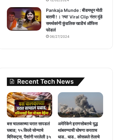
Pankaja Munde : बीडमधून मोठी
बातमी ! । ‘त्या’ Viral Clip नंतर मुंडे
समर्थकांनी कुंडलिक खाडेंचं ऑफिस
फोडलं
06/27/2024
Recent Tech News
बस चालकाच्या घरात सापडलं
अमेरिकेने इराणसोबतचे युद्ध
घबाड; १५ किलो सोन्याचे
थांबवण्याची घोषणा करताच
बिस्किट्स, पैशांनी भरलेली ३५
धाड.. धाड.. कोसळले तेलाचे