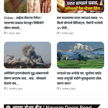
Video : आईला शेवटचा मेसेज !
बस चालकाच्या घरात सापडलं घबाड; १५
सासरच्या छळाला कंटाळून शिक्षिकेने
किलो सोन्याचे बिस्किट्स, पैशांनी भरलेली
जीवन संपवले…
३५ पोती…
7 days ago
1 week ago
अमेरिकेने इराणसोबतचे युद्ध थांबवण्याची
जगातले एक अनोखे गाव, सुर्याच्या सर्वात
घोषणा करताच धाड.. धाड.. कोसळले
जवळ असूनही थंडीने कुडकुडतात लोक,
तेलाचे भाव…
कारण काय?
2 weeks ago
2 weeks ago
नवगण डोअर बीड / Navgan Doors Beed