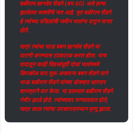
बळीराम ज्ञानदेव शेंडगे (वय 40) असे हत्या
झालेल्या व्यक्तीचे नाव आहे. मृत बळीराम शेंडगे
हे त्यांच्या वडिलांची जमीन भावांना वाटून मागत
होते.
मात्र त्यांचा भाऊ बबन ज्ञानदेव शेंडगे या
वाटणी करण्यास टाळाटाळ करत होता. याच
वादातून काही दिवसांपूर्वी दोघां भावांमध्ये
किरकोळ वाद सुरू असताना बबन शेंडगे याने
भाऊ बळीराम शेंडगे यांच्या डोक्यात धारदार
शास्त्राने वार केला. या हल्ल्यात बळीराम शेंडगे
गंभीर झाले होते. त्यांच्यावर रुग्णालयात होते,
मात्र काल त्यांचा उपचारादरम्यान मृत्यू झाला.