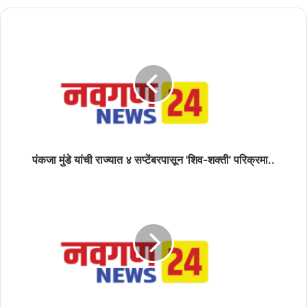
पंकजा
मुंडे
यांची
राज्यात
४
सप्टेंबरपासून
'शिव-
शक्ती'
परिक्रमा..
पंकजा मुंडे यांची राज्यात ४ सप्टेंबरपासून 'शिव-शक्ती' परिक्रमा..
रोव्हर
लँडरपासून
किमान
100
मीटर
अंतरावर,ऑटोमेशन
सिस्टमद्वारे
हे
रोव्हर