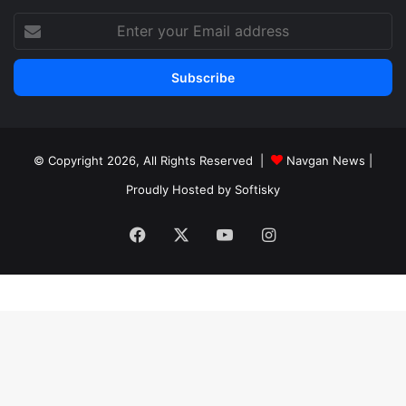
Enter
your
Email
address
© Copyright 2026, All Rights Reserved |
Navgan News
|
Proudly Hosted by
Softisky
Facebook
X
YouTube
Instagram