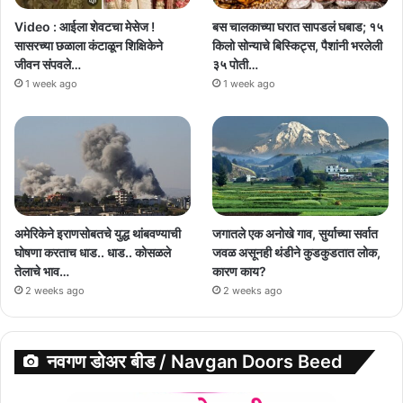
Video : आईला शेवटचा मेसेज !
बस चालकाच्या घरात सापडलं घबाड; १५
सासरच्या छळाला कंटाळून शिक्षिकेने
किलो सोन्याचे बिस्किट्स, पैशांनी भरलेली
जीवन संपवले…
३५ पोती…
1 week ago
1 week ago
अमेरिकेने इराणसोबतचे युद्ध थांबवण्याची
जगातले एक अनोखे गाव, सुर्याच्या सर्वात
घोषणा करताच धाड.. धाड.. कोसळले
जवळ असूनही थंडीने कुडकुडतात लोक,
तेलाचे भाव…
कारण काय?
2 weeks ago
2 weeks ago
नवगण डोअर बीड / Navgan Doors Beed