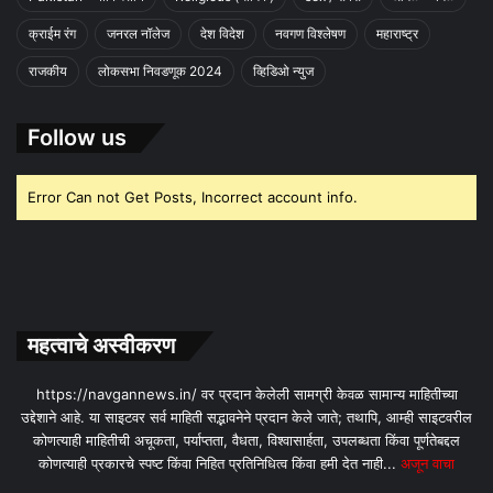
क्राईम रंग
जनरल नॉलेज
देश विदेश
नवगण विश्लेषण
महाराष्ट्र
राजकीय
लोकसभा निवडणूक 2024
व्हिडिओ न्युज
Follow us
Error Can not Get Posts, Incorrect account info.
महत्वाचे अस्वीकरण
https://navgannews.in/ वर प्रदान केलेली सामग्री केवळ सामान्य माहितीच्या
उद्देशाने आहे. या साइटवर सर्व माहिती सद्भावनेने प्रदान केले जाते; तथापि, आम्ही साइटवरील
कोणत्याही माहितीची अचूकता, पर्याप्तता, वैधता, विश्वासार्हता, उपलब्धता किंवा पूर्णतेबद्दल
कोणत्याही प्रकारचे स्पष्ट किंवा निहित प्रतिनिधित्व किंवा हमी देत ​​नाही...
अजून वाचा