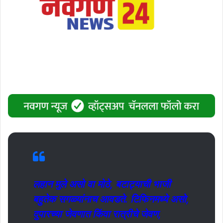
लहान मुले असो वा मोठे, बटाट्याची भाजी
बहुतेक सगळ्यांनाच आवडते. टिफिनमध्ये असो,
दुपारच्या जेवणात किंवा रात्रीचे जेवण,