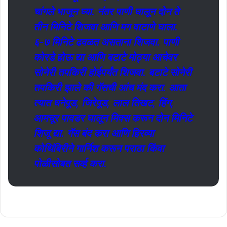
चांगले भाजून घ्या. नंतर पाणी घालून दोन ते
तीन मिनिटे शिजवा आणि मग वाटाणे घाला.
६-७ मिनिटे ढवळत असताना शिजवा. पाणी
कोरडे होऊ द्या आणि बटाटे मोठ्या आचेवर
सोनेरी तपकिरी होईपर्यंत शिजवा. बटाटे सोनेरी
तपकिरी झाले की गॅसची आंच मंद करा. आता
त्यात धनेपूड, जिरेपूड, लाल तिखट, हिंग,
आमचूर पावडर घालून मिक्स करून दोन मिनिटे
शिजू द्या. गॅस बंद करा आणि हिरव्या
कोथिंबिरीने गार्निश करून पराठा किंवा
पोळीसोबत सर्व्ह करा.