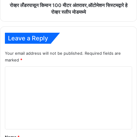
स्लीप
रोव्हर लँडरपासून किमान 100 मीटर अंतरावर,ऑटोमेशन सिस्टमद्वारे हे
मोडमध्ये
रोव्हर स्लीप मोडमध्ये
Leave a Reply
Your email address will not be published.
Required fields are
marked
*
C
o
m
m
e
n
t
*
Name
*