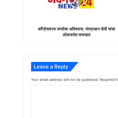
मोदी
यांचा
लोकसभेत
घणाघात
काँग्रेसवरच जनतेचा अविश्वास; पंतप्रधान मोदी यांचा
लोकसभेत घणाघात
Leave a Reply
Your email address will not be published.
Required f
C
o
m
m