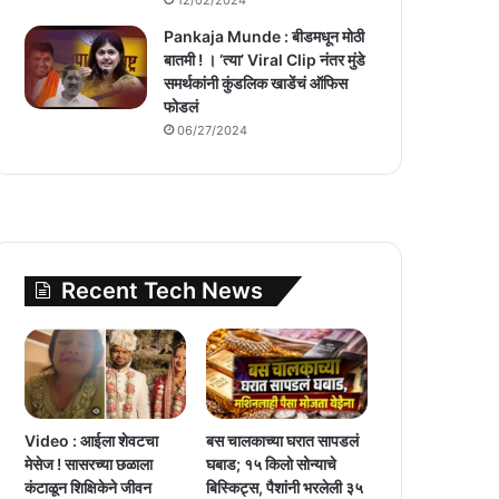
Pankaja Munde : बीडमधून मोठी
बातमी ! । ‘त्या’ Viral Clip नंतर मुंडे
समर्थकांनी कुंडलिक खाडेंचं ऑफिस
फोडलं
06/27/2024
Recent Tech News
Video : आईला शेवटचा
बस चालकाच्या घरात सापडलं
मेसेज ! सासरच्या छळाला
घबाड; १५ किलो सोन्याचे
कंटाळून शिक्षिकेने जीवन
बिस्किट्स, पैशांनी भरलेली ३५