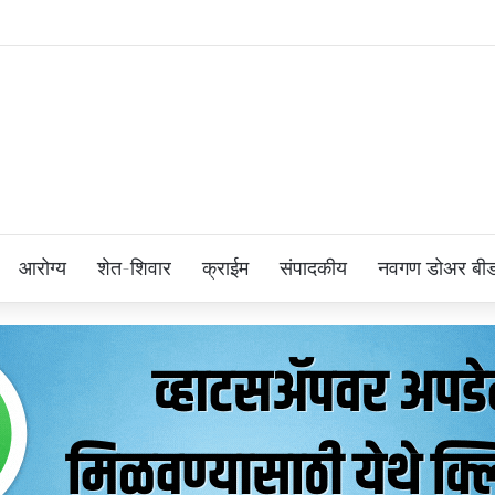
आरोग्य
शेत-शिवार
क्राईम
संपादकीय
नवगण डोअर बी