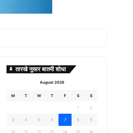
तारखे नुसार बातमी शोधा
August 2026
M
T
W
T
F
S
S
1
2
3
4
5
6
7
8
9
10
11
12
13
14
15
16