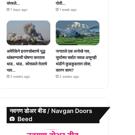
संपवले…
पोती…
7 days ago
1 week ago
अमेरिकेने इराणसोबतचे युद्ध
जगातले एक अनोखे गाव,
थांबवण्याची घोषणा करताच
सुर्याच्या सर्वात जवळ असूनही
धाड.. धाड.. कोसळले तेलाचे
थंडीने कुडकुडतात लोक,
भाव…
कारण काय?
2 weeks ago
2 weeks ago
नवगण डोअर बीड / Navgan Doors
Beed