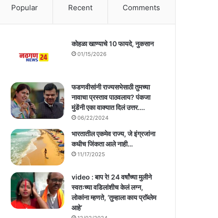
Popular
Recent
Comments
कोहळा खाण्याचे 10 फायदे, नुकसान
01/15/2026
फडणवीसांनी राज्यसभेसाठी तुमच्या
नावाचा प्रस्ताव पाठवलाय? पंकजा
मुंडेंनी एका वाक्यात दिलं उत्तर….
06/22/2024
भारतातील एकमेव राज्य, जे इंग्रजांना
कधीच जिंकता आले नाही…
11/17/2025
video : बाप रे! 24 वर्षांच्या मुलीने
स्वतःच्या वडिलांशीच केलं लग्न,
लोकांना म्हणते, ‘तुम्हाला काय प्राॅब्लेम
आहे’
12/02/2024