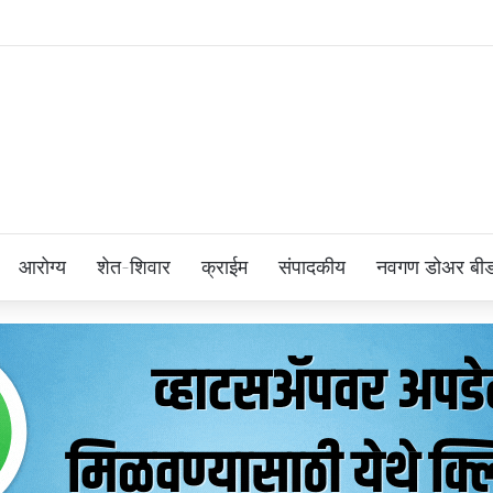
आरोग्य
शेत-शिवार
क्राईम
संपादकीय
नवगण डोअर बी