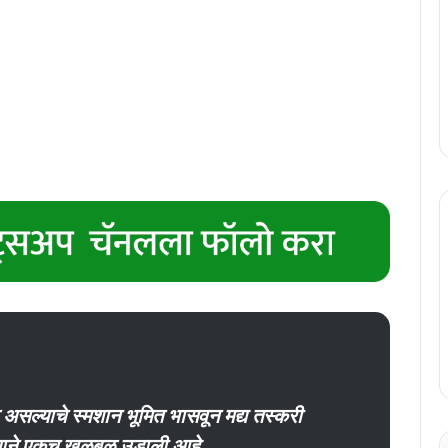
 असल्याचे स्मशान भूमित भासवून मद्य तस्करी
्याने एकच खळबळ उडाली आहे.