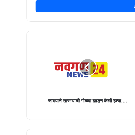
address
जावयाने
सासऱ्याची
गोळ्या
झाडून
केली
हत्या....
जावयाने सासऱ्याची गोळ्या झाडून केली हत्या....