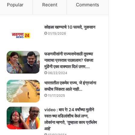
Popular
Recent
Comments
कोहळा खाण्याचे 10 फायदे, नुकसान
01/15/2026
फडणवीसांनी राज्यसभेसाठी तुमच्या
नावाचा प्रस्ताव पाठवलाय? पंकजा
मुंडेंनी एका वाक्यात दिलं उत्तर….
06/22/2024
भारतातील एकमेव राज्य, जे इंग्रजांना
कधीच जिंकता आले नाही…
11/17/2025
video : बाप रे! 24 वर्षांच्या मुलीने
स्वतःच्या वडिलांशीच केलं लग्न,
लोकांना म्हणते, ‘तुम्हाला काय प्राॅब्लेम
आहे’
12/02/2024