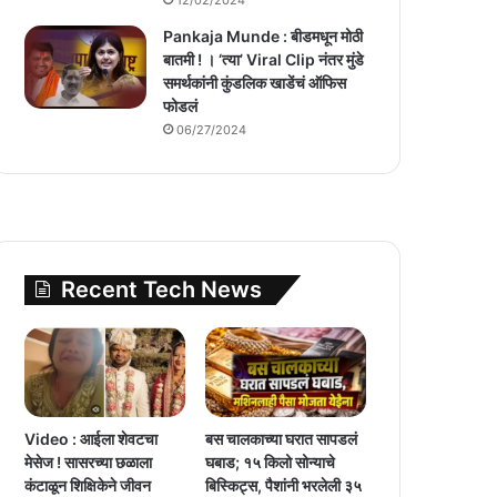
Pankaja Munde : बीडमधून मोठी
बातमी ! । ‘त्या’ Viral Clip नंतर मुंडे
समर्थकांनी कुंडलिक खाडेंचं ऑफिस
फोडलं
06/27/2024
Recent Tech News
Video : आईला शेवटचा
बस चालकाच्या घरात सापडलं
मेसेज ! सासरच्या छळाला
घबाड; १५ किलो सोन्याचे
कंटाळून शिक्षिकेने जीवन
बिस्किट्स, पैशांनी भरलेली ३५