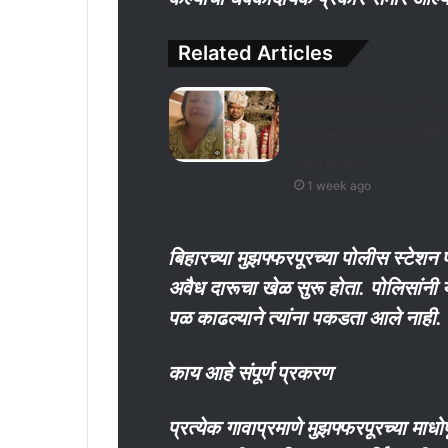
Related Articles
Video : आईला शेवटचा मेसेज 
सासरच्या छळाला कंटाळून शिक्षिक
जीवन संपवले…
1 week ago
बिहारच्या मुझफ्फरपूरच्या पोलीस स्टेश
अवैध दारूचा खेळ सुरू होता. पोलिसांनी 
पळ काढल्याने त्यांना पकडता आले नाही.
काय आहे संपूर्ण प्रकरण
प्रत्येक गावाप्रमाणे मुझफ्फरपूरच्या माध