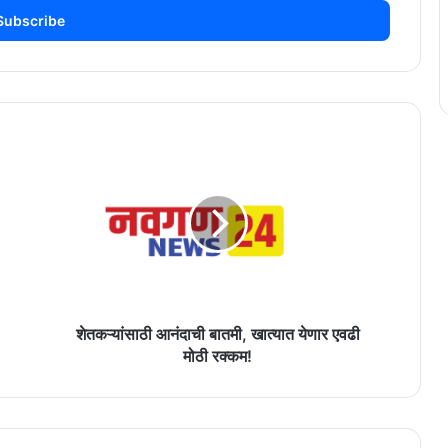
शेतकऱ्यांसाठी
आनंदाची
बातमी,
खात्यात
येणार
एवढी
मोठी
रक्कम!
शेतकऱ्यांसाठी आनंदाची बातमी, खात्यात येणार एवढी
मोठी रक्कम!