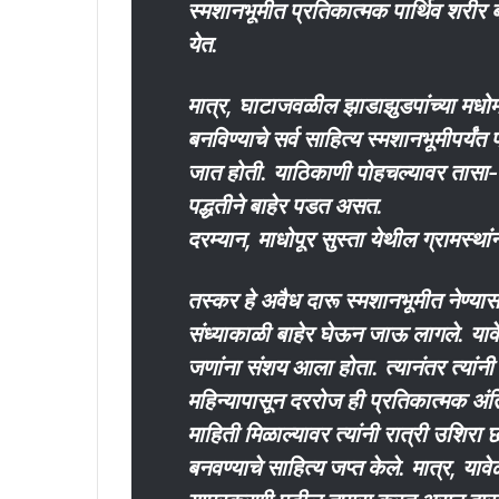
स्मशानभूमीत प्रतिकात्मक पार्थिव शरीर ब
येत.
मात्र, घाटाजवळील झाडाझुडपांच्या मधोम
बनविण्याचे सर्व साहित्य स्मशानभूमीपर्यं
जात होती. याठिकाणी पोहचल्यावर तासा-द
पद्धतीने बाहेर पडत असत.
दरम्यान, माधोपूर सुस्ता येथील ग्रामस्थ
तस्कर हे अवैध दारू स्मशानभूमीत नेण्य
संध्याकाळी बाहेर घेऊन जाऊ लागले. याव
जणांना संशय आला होता. त्यानंतर त्यांन
महिन्यापासून दररोज ही प्रतिकात्मक अंत
माहिती मिळाल्यावर त्यांनी रात्री उशिर
बनवण्याचे साहित्य जप्त केले. मात्र, या