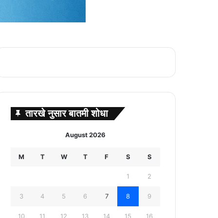
तारखे नुसार बातमी शोधा
August 2026
M
T
W
T
F
S
S
1
2
3
4
5
6
7
8
9
10
11
12
13
14
15
16