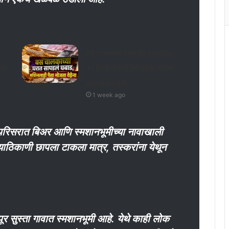
!
बस चालकाच्या घरात सापडलं घबाड;
ेने
१५ किलो सोन्याचे बिस्किट्स, पैशांनी
भरलेली ३५ पोती…
1 week ago
न परिसरात बिअर आणि स्मशानभूमीच्या नावाखाली
याठिकाणी छापला टाकला मात्र, तस्करांना येथून
ोपूर सुस्ता गावात स्मशानभूमी आहे. येथे काही लोक