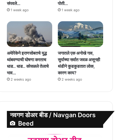
संपवले…
पोती…
1 week ago
1 week ago
अमेरिकेने इराणसोबतचे युद्ध
जगातले एक अनोखे गाव,
थांबवण्याची घोषणा करताच
सुर्याच्या सर्वात जवळ असूनही
धाड.. धाड.. कोसळले तेलाचे
थंडीने कुडकुडतात लोक,
भाव…
कारण काय?
2 weeks ago
2 weeks ago
नवगण डोअर बीड / Navgan Doors
Beed