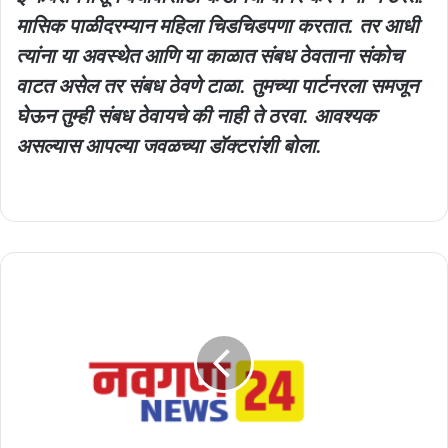
मासिक पाळीदरम्यान महिला चिडचिडपणा करतात. तर आधी
त्यांना या अवस्थेत आणि या काळात संबध ठेवताना संकोच
वाटत असेल तर संबध ठेवणे टाळा. तुमच्या पार्टनरला समजून
घेऊन तुम्ही संबध ठेवायचे की नाही ते ठरवा. आवश्यक
असल्यास आपल्या जवळच्या डॉक्टरांशी बोला.
हशतवाद्यांना
पोसणाऱ्या
पाकिस्तानचे
आता
लवकरच
दिवाळे
परकीय
गंगाजळी