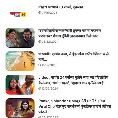
कोहळा खाण्याचे 10 फायदे, नुकसान
01/15/2026
फडणवीसांनी राज्यसभेसाठी तुमच्या नावाचा प्रस्ताव
पाठवलाय? पंकजा मुंडेंनी एका वाक्यात दिलं उत्तर….
06/22/2024
भारतातील एकमेव राज्य, जे इंग्रजांना कधीच जिंकता आले
नाही…
11/17/2025
video : बाप रे! 24 वर्षांच्या मुलीने स्वतःच्या वडिलांशीच
केलं लग्न, लोकांना म्हणते, ‘तुम्हाला काय प्राॅब्लेम आहे’
12/02/2024
Pankaja Munde : बीडमधून मोठी बातमी ! । ‘त्या’
Viral Clip नंतर मुंडे समर्थकांनी कुंडलिक खाडेंचं ऑफिस
फोडलं
06/27/2024