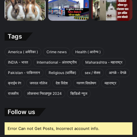
Tags
America ( अमेरिका )
Crime news
Health ( आरोग्य )
INDIA - भारत
International - अंतराष्ट्रीय
Maharashtra - महाराष्ट्र
Pakistan - पाकिस्तान
Religious (धार्मिक)
sex / सेक्स
आगळे - वेगळे
क्राईम रंग
जनरल नॉलेज
देश विदेश
नवगण विश्लेषण
महाराष्ट्र
राजकीय
लोकसभा निवडणूक 2024
व्हिडिओ न्युज
Follow us
Error Can not Get Posts, Incorrect account info.