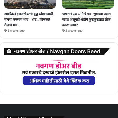
अमेरिकेने इराणसोबतचे युद्ध थांबवण्याची
जगातले एक अनोखे गाव, सुर्याच्या सर्वात
घोषणा करताच धाड.. धाड.. कोसळले
जवळ असूनही थंडीने कुडकुडतात लोक,
तेलाचे भाव…
कारण काय?
2 weeks ago
2 weeks ago
नवगण डोअर बीड / Navgan Doors Beed