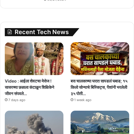
Recent Tech News
Video : आईला शेवटचा मेसेज !
बस चालकाच्या घरात सापडलं घबाड; १५
सासरच्या छळाला कंटाळून शिक्षिकेने
किलो सोन्याचे बिस्किट्स, पैशांनी भरलेली
जीवन संपवले…
३५ पोती…
7 days ago
1 week ago