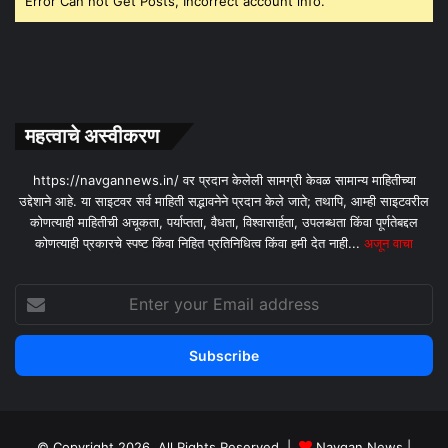
Error Can not Get Posts, Incorrect account info.
महत्वाचे अस्वीकरण
https://navgannews.in/ वर प्रदान केलेली सामग्री केवळ सामान्य माहितीच्या
उद्देशाने आहे. या साइटवर सर्व माहिती सद्भावनेने प्रदान केले जाते; तथापि, आम्ही साइटवरील
कोणत्याही माहितीची अचूकता, पर्याप्तता, वैधता, विश्वासार्हता, उपलब्धता किंवा पूर्णतेबद्दल
कोणत्याही प्रकारचे स्पष्ट किंवा निहित प्रतिनिधित्व किंवा हमी देत ​​नाही...
अजून वाचा
Enter
your
Email
address
© Copyright 2026, All Rights Reserved |
Navgan News
|