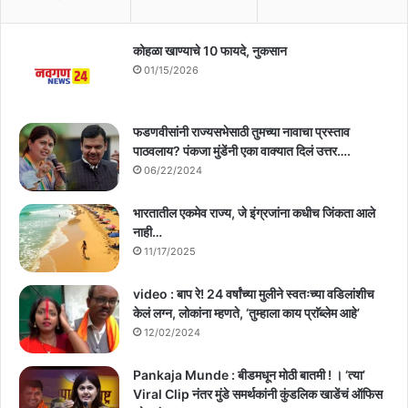
कोहळा खाण्याचे 10 फायदे, नुकसान
01/15/2026
फडणवीसांनी राज्यसभेसाठी तुमच्या नावाचा प्रस्ताव
पाठवलाय? पंकजा मुंडेंनी एका वाक्यात दिलं उत्तर….
06/22/2024
भारतातील एकमेव राज्य, जे इंग्रजांना कधीच जिंकता आले
नाही…
11/17/2025
video : बाप रे! 24 वर्षांच्या मुलीने स्वतःच्या वडिलांशीच
केलं लग्न, लोकांना म्हणते, ‘तुम्हाला काय प्राॅब्लेम आहे’
12/02/2024
Pankaja Munde : बीडमधून मोठी बातमी ! । ‘त्या’
Viral Clip नंतर मुंडे समर्थकांनी कुंडलिक खाडेंचं ऑफिस