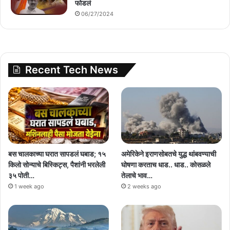
फोडलं
06/27/2024
Recent Tech News
बस चालकाच्या घरात सापडलं घबाड; १५
अमेरिकेने इराणसोबतचे युद्ध थांबवण्याची
किलो सोन्याचे बिस्किट्स, पैशांनी भरलेली
घोषणा करताच धाड.. धाड.. कोसळले
३५ पोती…
तेलाचे भाव…
1 week ago
2 weeks ago