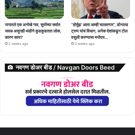
जगातले एक अनोखे गाव, सुर्याच्या सर्वात
”होर्मुझ’ आता आम्ही चालवणार”, डोनाल्ड
जवळ असूनही थंडीने कुडकुडतात लोक,
ट्रम्प यांचं विधान, अनेक देशांकडून टोल
कारण काय?
वसुली करण्याचा मनोदय…
2 weeks ago
3 weeks ago
नवगण डोअर बीड / Navgan Doors Beed