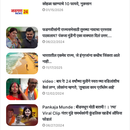
कोहळा खाण्याचे 10 फायदे, नुकसान
01/15/2026
फडणवीसांनी राज्यसभेसाठी तुमच्या नावाचा प्रस्ताव
पाठवलाय? पंकजा मुंडेंनी एका वाक्यात दिलं उत्तर….
06/22/2024
भारतातील एकमेव राज्य, जे इंग्रजांना कधीच जिंकता आले
नाही…
11/17/2025
video : बाप रे! 24 वर्षांच्या मुलीने स्वतःच्या वडिलांशीच
केलं लग्न, लोकांना म्हणते, ‘तुम्हाला काय प्राॅब्लेम आहे’
12/02/2024
Pankaja Munde : बीडमधून मोठी बातमी ! । ‘त्या’
Viral Clip नंतर मुंडे समर्थकांनी कुंडलिक खाडेंचं ऑफिस
फोडलं
06/27/2024