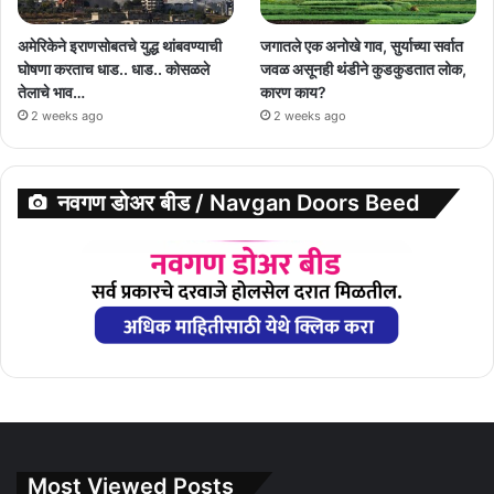
अमेरिकेने इराणसोबतचे युद्ध थांबवण्याची
जगातले एक अनोखे गाव, सुर्याच्या सर्वात
घोषणा करताच धाड.. धाड.. कोसळले
जवळ असूनही थंडीने कुडकुडतात लोक,
तेलाचे भाव…
कारण काय?
2 weeks ago
2 weeks ago
नवगण डोअर बीड / Navgan Doors Beed
Most Viewed Posts