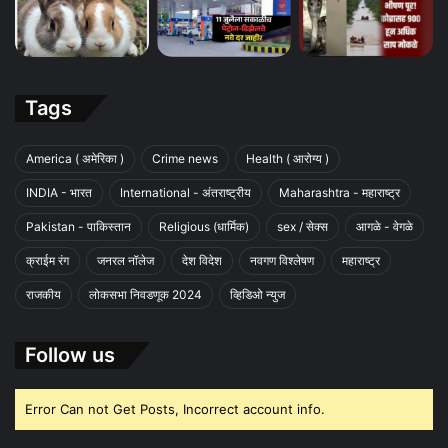
Tags
America ( अमेरिका )
Crime news
Health ( आरोग्य )
INDIA - भारत
International - अंतराष्ट्रीय
Maharashtra - महाराष्ट्र
Pakistan - पाकिस्तान
Religious (धार्मिक)
sex / सेक्स
आगळे - वेगळे
क्राईम रंग
जनरल नॉलेज
देश विदेश
नवगण विश्लेषण
महाराष्ट्र
राजकीय
लोकसभा निवडणूक 2024
व्हिडिओ न्युज
Follow us
Error Can not Get Posts, Incorrect account info.