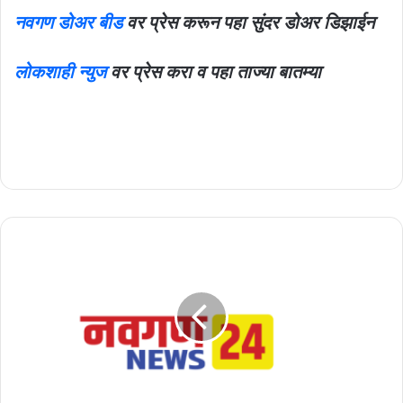
नवगण डोअर बीड
वर प्रेस करून पहा सुंदर डोअर डिझाईन
लोकशाही न्युज
वर प्रेस करा व पहा ताज्या बातम्या
कड्याच्या
बंधाऱ्याची
पाणी
गळती
थांबवण्यासाठी
संबंधित
अधिकाऱ्यांना
महिन्याभरापासून
मिळेना