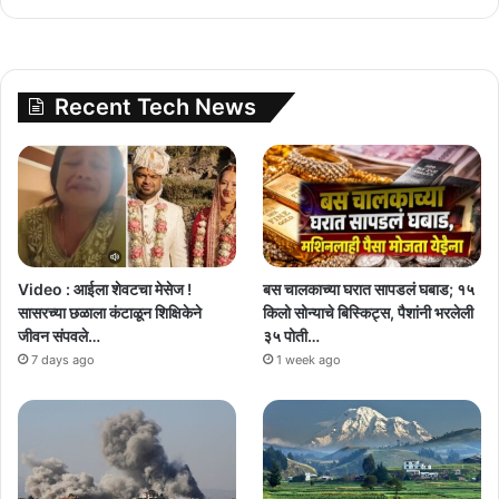
Recent Tech News
Video : आईला शेवटचा मेसेज !
बस चालकाच्या घरात सापडलं घबाड; १५
सासरच्या छळाला कंटाळून शिक्षिकेने
किलो सोन्याचे बिस्किट्स, पैशांनी भरलेली
जीवन संपवले…
३५ पोती…
7 days ago
1 week ago