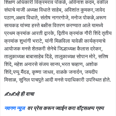
शिक्षण अधिकारी विक्रमराव पोकळे, अविनाश कदम, वकील
संघाचे माजी अध्यक्ष विधाते साहेब, अविशांत कुमकर,जावेद
पठाण,अक्षय विधाते, संतोष नागरगोजे, मनोज पोकळे,अरूण
सायकड यांच्या हस्ते बक्षीस वितरण करण्यात आले
यामध्ये
प्रथम क्रमांक आरती द्वारके, द्वितीय क्रमांक गौरी शिंदे तृतीय
क्रमांक शुभांगी भराटे, यांनी मिळविला यावेळी कार्यक्रमाचे
आयोजक मनसे शेतकरी सेनेचे जिल्हाध्यक्ष कैलास दरेकर,
तालुकाध्यक्ष बाबासाहेब दिंडे, तालुकाध्यक्ष सोपान मोरे, सतिष
शिंदे, महेश अनारसे संजय सानप,भरत चव्हाण, अशोक
शिंदे,पप्पू मैंदड, कृष्णा जाधव, वाळके जनार्दन, जयदीप
मिसाळ, सुनिल पाचपुते आदी मनसे पदाधिकारी उपस्थित होते.
✍️✍️हे ही वाचा
नवगण न्युज
वर प्रेस करून ज्वाईन करा वॉट्सअप्प ग्रुप