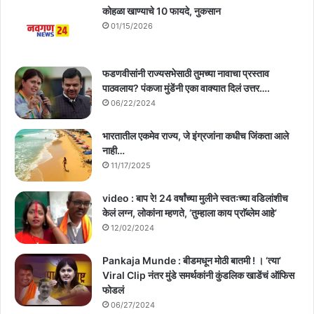
कोहळा खाण्याचे 10 फायदे, नुकसान
01/15/2026
फडणवीसांनी राज्यसभेसाठी तुमच्या नावाचा प्रस्ताव
पाठवलाय? पंकजा मुंडेंनी एका वाक्यात दिलं उत्तर….
06/22/2024
भारतातील एकमेव राज्य, जे इंग्रजांना कधीच जिंकता आले
नाही…
11/17/2025
video : बाप रे! 24 वर्षांच्या मुलीने स्वतःच्या वडिलांशीच
केलं लग्न, लोकांना म्हणते, ‘तुम्हाला काय प्राॅब्लेम आहे’
12/02/2024
Pankaja Munde : बीडमधून मोठी बातमी ! । ‘त्या’
Viral Clip नंतर मुंडे समर्थकांनी कुंडलिक खाडेंचं ऑफिस
फोडलं
06/27/2024