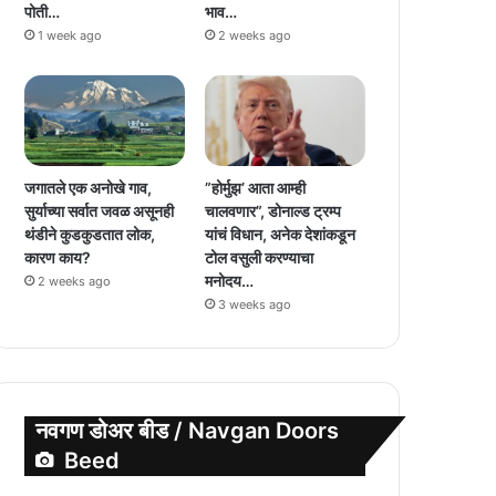
पोती…
भाव…
1 week ago
2 weeks ago
जगातले एक अनोखे गाव,
”होर्मुझ’ आता आम्ही
सुर्याच्या सर्वात जवळ असूनही
चालवणार”, डोनाल्ड ट्रम्प
थंडीने कुडकुडतात लोक,
यांचं विधान, अनेक देशांकडून
कारण काय?
टोल वसुली करण्याचा
मनोदय…
2 weeks ago
3 weeks ago
नवगण डोअर बीड / Navgan Doors
Beed