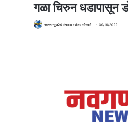
गळा चिरुन धडापासून डो
नवगण न्युज24 संपादक : संजय सोनवसे
09/19/2022