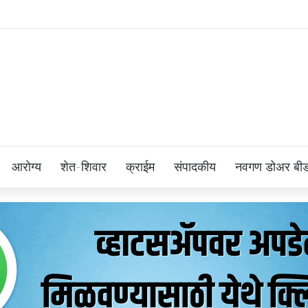
आरोग्य
शेत-शिवार
क्राईम
संपादकीय
नवगण डोअर बी