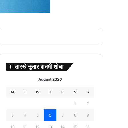
तारखे नुसार बातमी शोधा
August 2026
M
T
W
T
F
S
S
1
2
3
4
5
6
7
8
9
10
11
12
13
14
15
16