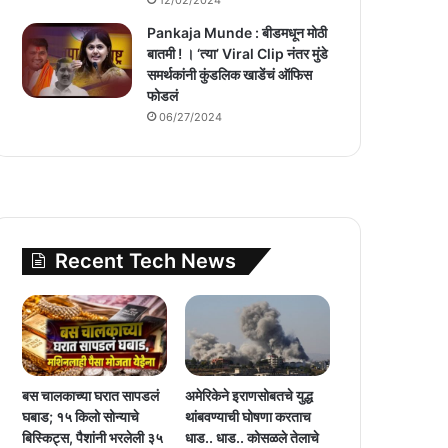
Pankaja Munde : बीडमधून मोठी
बातमी ! । ‘त्या’ Viral Clip नंतर मुंडे
समर्थकांनी कुंडलिक खाडेंचं ऑफिस
फोडलं
06/27/2024
Recent Tech News
बस चालकाच्या घरात सापडलं
अमेरिकेने इराणसोबतचे युद्ध
घबाड; १५ किलो सोन्याचे
थांबवण्याची घोषणा करताच
बिस्किट्स, पैशांनी भरलेली ३५
धाड.. धाड.. कोसळले तेलाचे