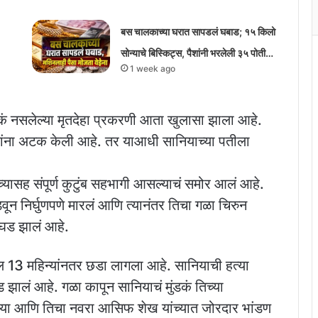
बस चालकाच्या घरात सापडलं घबाड; १५ किलो
सोन्याचे बिस्किट्स, पैशांनी भरलेली ३५ पोती…
1 week ago
ोकं नसलेल्या मृतदेहा प्रकरणी आता खुलासा झाला आहे.
ांना अटक केली आहे. तर याआधी सानियाच्या पतीला
च्यासह संपूर्ण कुटुंब सहभागी आसल्याचं समोर आलं आहे.
ुडवून निर्घुणपणे मारलं आणि त्यानंतर तिचा गळा चिरुन
उघड झालं आहे.
्बल 13 महिन्यांनतर छडा लागला आहे. सानियाची हत्या
उघड झालं आहे. गळा कापून सानियाचं मुंडकं तिच्या
सानिया आणि तिचा नवरा आसिफ शेख यांच्यात जोरदार भांडण