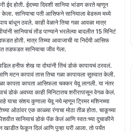
करी ईद होती. ईदच्या दिवशी सानिया भांडण करते म्हणून
तयार केला. सानियाचा पती आसिफने सानियाला बेडरूम मध्ये
 पाय बांधून ठवले. काही वेळाने तिचा गळा आवळा मात्र
ीयांनी सानियाचं तोंड पाण्याने भरलेल्या बादलीत 15 मिनिटं
तडफडत होती. मात्र तिच्या आवाजाची या निर्दयी आसिफ
फडत तडफडत सानियाचा जीव गेला.
डिल हनीफ शेख या दोघांनी तिंचं डोकं कापायचं ठरवलं.
णि मटन कापावं तास तिचा गळा कापायला सुरुवात केली.
ळा कापता कापता आसिफला चक्कर येवू लागली. या नंतर
ाचं डोकं अवघ्या काही मिनिटातच शरीरापासून वेगळ केलं.
आहे याचा संशय कुणाला येवू नये म्हणून ट्रिमर मशिनच्या
 तिच्या ओठांवर एक काळ्या रंगाचा मोठा तीळ होता. चाकूच्या
पिशवीत सानियाचं डोकं पॅक केलं आणि स्वतःच्या दुचाकीने
 खाडीत फेकून दिलं आणि पुन्हा घरी आला. तो पर्यंत