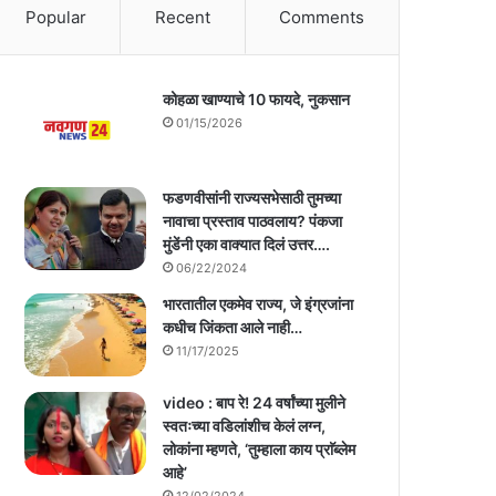
Popular
Recent
Comments
कोहळा खाण्याचे 10 फायदे, नुकसान
01/15/2026
फडणवीसांनी राज्यसभेसाठी तुमच्या
नावाचा प्रस्ताव पाठवलाय? पंकजा
मुंडेंनी एका वाक्यात दिलं उत्तर….
06/22/2024
भारतातील एकमेव राज्य, जे इंग्रजांना
कधीच जिंकता आले नाही…
11/17/2025
video : बाप रे! 24 वर्षांच्या मुलीने
स्वतःच्या वडिलांशीच केलं लग्न,
लोकांना म्हणते, ‘तुम्हाला काय प्राॅब्लेम
आहे’
12/02/2024