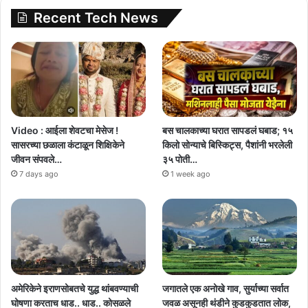
Recent Tech News
Video : आईला शेवटचा मेसेज !
बस चालकाच्या घरात सापडलं घबाड; १५
सासरच्या छळाला कंटाळून शिक्षिकेने
किलो सोन्याचे बिस्किट्स, पैशांनी भरलेली
जीवन संपवले…
३५ पोती…
7 days ago
1 week ago
अमेरिकेने इराणसोबतचे युद्ध थांबवण्याची
जगातले एक अनोखे गाव, सुर्याच्या सर्वात
घोषणा करताच धाड.. धाड.. कोसळले
जवळ असूनही थंडीने कुडकुडतात लोक,