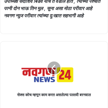
उपाध्यक्ष सदाशिव बिडवे यांचे ते वडील होते , त्यांच्या पश्चात
पत्नी दोन भाऊ तिन मुल , सुना असा मोठा परीवार आहे
नवगण न्युज परीवार त्यांच्या दुःखात सहभागी आहे
सेक्स
कोच
म्हणून
काम
करत
असलेल्या
पल्लवी
बरनवाल
सेक्स कोच म्हणून काम करत असलेल्या पल्लवी बरनवाल
बाबा