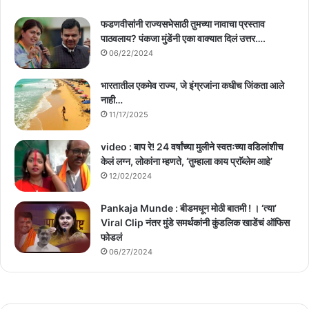
फडणवीसांनी राज्यसभेसाठी तुमच्या नावाचा प्रस्ताव
पाठवलाय? पंकजा मुंडेंनी एका वाक्यात दिलं उत्तर….
06/22/2024
भारतातील एकमेव राज्य, जे इंग्रजांना कधीच जिंकता आले
नाही…
11/17/2025
video : बाप रे! 24 वर्षांच्या मुलीने स्वतःच्या वडिलांशीच
केलं लग्न, लोकांना म्हणते, ‘तुम्हाला काय प्राॅब्लेम आहे’
12/02/2024
Pankaja Munde : बीडमधून मोठी बातमी ! । ‘त्या’
Viral Clip नंतर मुंडे समर्थकांनी कुंडलिक खाडेंचं ऑफिस
फोडलं
06/27/2024