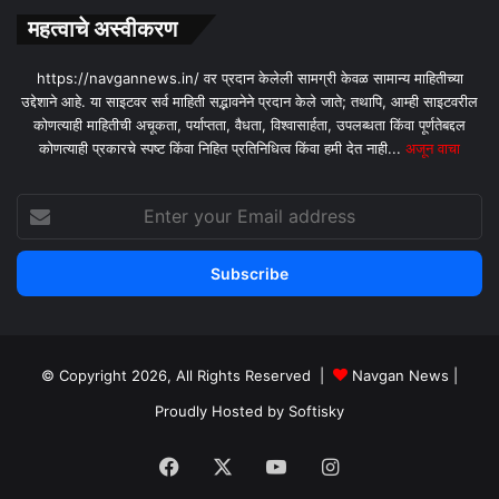
महत्वाचे अस्वीकरण
https://navgannews.in/ वर प्रदान केलेली सामग्री केवळ सामान्य माहितीच्या
उद्देशाने आहे. या साइटवर सर्व माहिती सद्भावनेने प्रदान केले जाते; तथापि, आम्ही साइटवरील
कोणत्याही माहितीची अचूकता, पर्याप्तता, वैधता, विश्वासार्हता, उपलब्धता किंवा पूर्णतेबद्दल
कोणत्याही प्रकारचे स्पष्ट किंवा निहित प्रतिनिधित्व किंवा हमी देत ​​नाही...
अजून वाचा
Enter
your
Email
address
© Copyright 2026, All Rights Reserved |
Navgan News
|
Proudly Hosted by
Softisky
Facebook
X
YouTube
Instagram