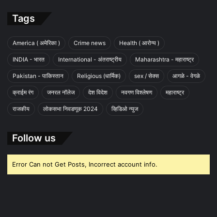
Tags
America ( अमेरिका )
Crime news
Health ( आरोग्य )
INDIA - भारत
International - अंतराष्ट्रीय
Maharashtra - महाराष्ट्र
Pakistan - पाकिस्तान
Religious (धार्मिक)
sex / सेक्स
आगळे - वेगळे
क्राईम रंग
जनरल नॉलेज
देश विदेश
नवगण विश्लेषण
महाराष्ट्र
राजकीय
लोकसभा निवडणूक 2024
व्हिडिओ न्युज
Follow us
Error Can not Get Posts, Incorrect account info.