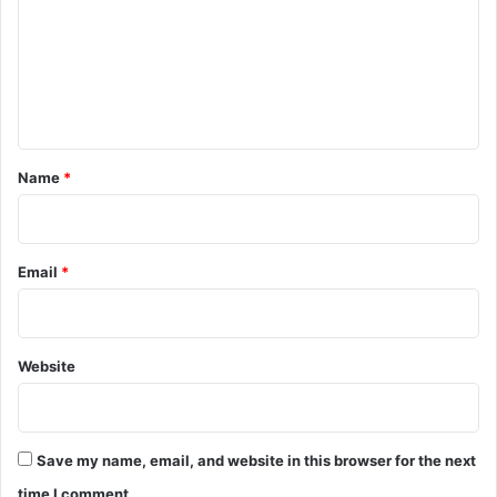
m
m
e
n
t
*
Name
*
Email
*
Website
Save my name, email, and website in this browser for the next
time I comment.