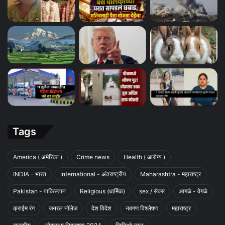
Tags
America ( अमेरिका )
Crime news
Health ( आरोग्य )
INDIA - भारत
International - अंतराष्ट्रीय
Maharashtra - महाराष्ट्र
Pakistan - पाकिस्तान
Religious (धार्मिक)
sex / सेक्स
आगळे - वेगळे
क्राईम रंग
जनरल नॉलेज
देश विदेश
नवगण विश्लेषण
महाराष्ट्र