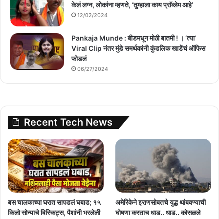
केलं लग्न, लोकांना म्हणते, ‘तुम्हाला काय प्राॅब्लेम आहे’
12/02/2024
Pankaja Munde : बीडमधून मोठी बातमी ! । ‘त्या’
Viral Clip नंतर मुंडे समर्थकांनी कुंडलिक खाडेंचं ऑफिस
फोडलं
06/27/2024
Recent Tech News
बस चालकाच्या घरात सापडलं घबाड; १५
अमेरिकेने इराणसोबतचे युद्ध थांबवण्याची
किलो सोन्याचे बिस्किट्स, पैशांनी भरलेली
घोषणा करताच धाड.. धाड.. कोसळले