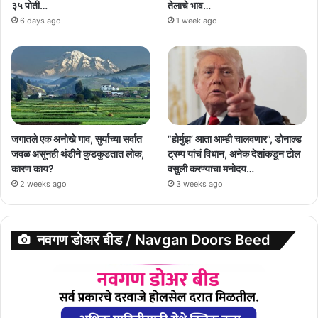
३५ पोती…
तेलाचे भाव…
6 days ago
1 week ago
जगातले एक अनोखे गाव, सुर्याच्या सर्वात
”होर्मुझ’ आता आम्ही चालवणार”, डोनाल्ड
जवळ असूनही थंडीने कुडकुडतात लोक,
ट्रम्प यांचं विधान, अनेक देशांकडून टोल
कारण काय?
वसुली करण्याचा मनोदय…
2 weeks ago
3 weeks ago
नवगण डोअर बीड / Navgan Doors Beed