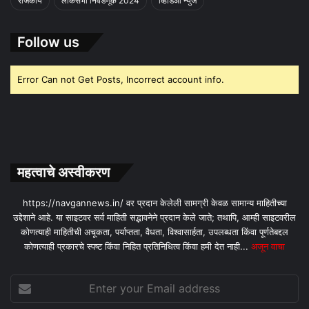
राजकीय
लोकसभा निवडणूक 2024
व्हिडिओ न्युज
Follow us
Error Can not Get Posts, Incorrect account info.
महत्वाचे अस्वीकरण
https://navgannews.in/ वर प्रदान केलेली सामग्री केवळ सामान्य माहितीच्या
उद्देशाने आहे. या साइटवर सर्व माहिती सद्भावनेने प्रदान केले जाते; तथापि, आम्ही साइटवरील
कोणत्याही माहितीची अचूकता, पर्याप्तता, वैधता, विश्वासार्हता, उपलब्धता किंवा पूर्णतेबद्दल
कोणत्याही प्रकारचे स्पष्ट किंवा निहित प्रतिनिधित्व किंवा हमी देत ​​नाही...
अजून वाचा
Enter
your