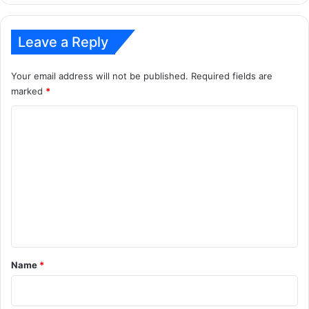
Leave a Reply
Your email address will not be published.
Required fields are
marked
*
C
o
m
m
e
n
t
*
Name
*