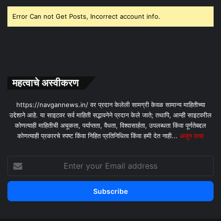
Error Can not Get Posts, Incorrect account info.
महत्वाचे अस्वीकरण
https://navgannews.in/ वर प्रदान केलेली सामग्री केवळ सामान्य माहितीच्या
उद्देशाने आहे. या साइटवर सर्व माहिती सद्भावनेने प्रदान केले जाते; तथापि, आम्ही साइटवरील
कोणत्याही माहितीची अचूकता, पर्याप्तता, वैधता, विश्वासार्हता, उपलब्धता किंवा पूर्णतेबद्दल
कोणत्याही प्रकारचे स्पष्ट किंवा निहित प्रतिनिधित्व किंवा हमी देत ​​नाही...
अजून वाचा
Enter
your
Email
address