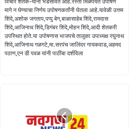
विचार शेतक-यांना भेडसावत आहे.रस्ता मिळेपर्यंत उपोषण
मागे न घेण्याचा निर्णय उपोषणकर्तांनी घेतला आहे.यावेळी उत्तम
शिंदे,अशोक जगताप,पप्पु बेग,बाळासाहेब शिंदे,रामदास
शिंदे,आजिनाथ शिंदे,डिगंबर शिंदे,मोहन शिंदे,आदी शेतकरी
उपस्थित होते.या उपोषणास भाजपचे तालुका उपाध्यक्ष रघुनाथ
शिंदे,आजिनाथ गळगटे,मा.सरपंच जालिंदर गायकवाड,अहमद
पठाण,एन डी पवळ यांनी पाठींबा दर्शविला
नेमकं
प्रशासन
मुर्दाड
झालंय,लोकप्रतिनिधी
की
जनता
?