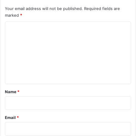
Your email address will not be published.
Required fields are
marked
*
C
o
m
m
e
n
t
*
Name
*
Email
*