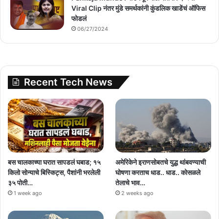
Viral Clip नंतर मुंडे समर्थकांनी कुंडलिक खाडेंचं ऑफिस
फोडलं
06/27/2024
Recent Tech News
बस चालकाच्या घरात सापडलं घबाड; १५
अमेरिकेने इराणसोबतचे युद्ध थांबवण्याची
किलो सोन्याचे बिस्किट्स, पैशांनी भरलेली
घोषणा करताच धाड.. धाड.. कोसळले
३५ पोती…
तेलाचे भाव…
1 week ago
2 weeks ago