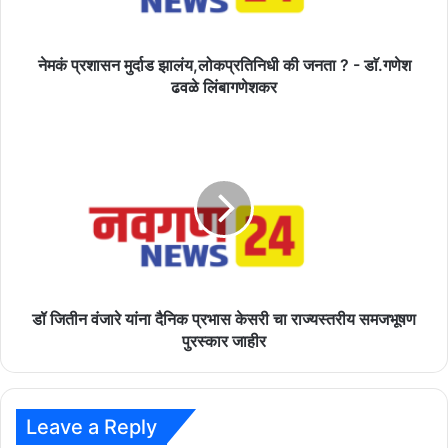
-
डाॅ.गणेश
ढवळे
नेमकं प्रशासन मुर्दाड झालंय,लोकप्रतिनिधी की जनता ? - डाॅ.गणेश
लिंबागणेशकर
ढवळे लिंबागणेशकर
डॉ
जितीन
वंजारे
यांना
दैनिक
प्रभास
केसरी
चा
राज्यस्तरीय
समजभूषण
डॉ जितीन वंजारे यांना दैनिक प्रभास केसरी चा राज्यस्तरीय समजभूषण
पुरस्कार
पुरस्कार जाहीर
जाहीर
Leave a Reply