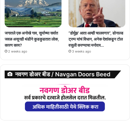
जगातले एक अनोखे गाव, सुर्याच्या सर्वात
”होर्मुझ’ आता आम्ही चालवणार”, डोनाल्ड
जवळ असूनही थंडीने कुडकुडतात लोक,
ट्रम्प यांचं विधान, अनेक देशांकडून टोल
कारण काय?
वसुली करण्याचा मनोदय…
2 weeks ago
3 weeks ago
नवगण डोअर बीड / Navgan Doors Beed