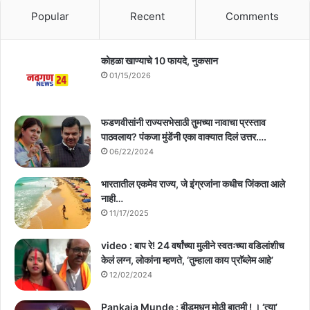
Popular
Recent
Comments
कोहळा खाण्याचे 10 फायदे, नुकसान
01/15/2026
फडणवीसांनी राज्यसभेसाठी तुमच्या नावाचा प्रस्ताव
पाठवलाय? पंकजा मुंडेंनी एका वाक्यात दिलं उत्तर….
06/22/2024
भारतातील एकमेव राज्य, जे इंग्रजांना कधीच जिंकता आले
नाही…
11/17/2025
video : बाप रे! 24 वर्षांच्या मुलीने स्वतःच्या वडिलांशीच
केलं लग्न, लोकांना म्हणते, ‘तुम्हाला काय प्राॅब्लेम आहे’
12/02/2024
Pankaja Munde : बीडमधून मोठी बातमी ! । ‘त्या’