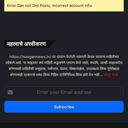
Error Can not Get Posts, Incorrect account info.
महत्वाचे अस्वीकरण
https://navgannews.in/ वर प्रदान केलेली सामग्री केवळ सामान्य माहितीच्या
उद्देशाने आहे. या साइटवर सर्व माहिती सद्भावनेने प्रदान केले जाते; तथापि, आम्ही साइटवरील
कोणत्याही माहितीची अचूकता, पर्याप्तता, वैधता, विश्वासार्हता, उपलब्धता किंवा पूर्णतेबद्दल
कोणत्याही प्रकारचे स्पष्ट किंवा निहित प्रतिनिधित्व किंवा हमी देत ​​नाही...
अजून वाचा
Enter
your
Email
address