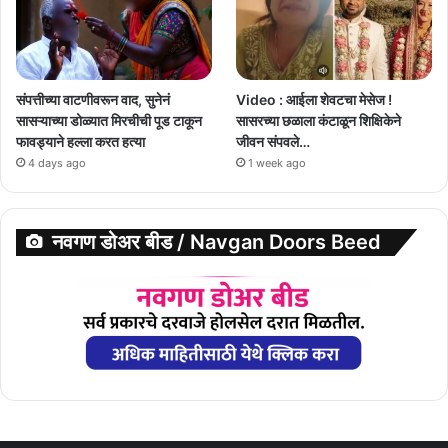
संपत्तीच्या वाटणीवरून वाद, सुनेनं
Video : आईला शेवटचा मेसेज !
सासऱ्याच्या डोळ्यात मिरचीची पूड टाकून
सासरच्या छळाला कंटाळून शिक्षिकेने
फावड्याने हल्ला करत हत्या
जीवन संपवले…
4 days ago
1 week ago
नवगण डोअर बीड / Navgan Doors Beed