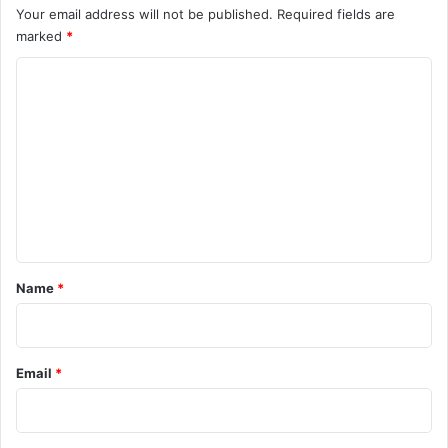
Your email address will not be published.
Required fields are
marked
*
C
o
m
m
e
n
t
*
Name
*
Email
*