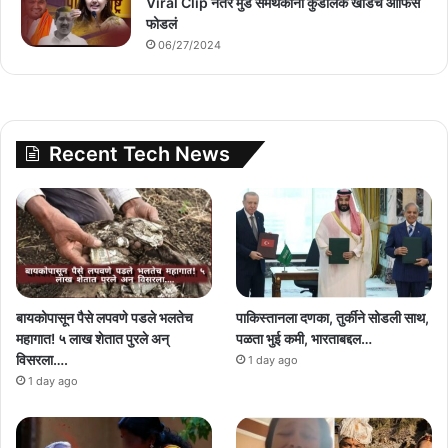
Viral Clip नंतर मुंडे समर्थकांनी कुंडलिक खाडेंचं ऑफिस
फोडलं
06/27/2024
Recent Tech News
बायकोपासून पैसे लपवणे पडले भलतेच
पाकिस्तानला दणका, तुर्कीने सोडली साथ,
महागात! ५ लाख शेतात पुरले अन्
पळता भुई कमी, भारताबद्दल…
विसरला….
1 day ago
1 day ago