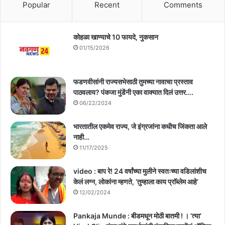
Popular
Recent
Comments
कोहळा खाण्याचे 10 फायदे, नुकसान
01/15/2026
फडणवीसांनी राज्यसभेसाठी तुमच्या नावाचा प्रस्ताव
पाठवलाय? पंकजा मुंडेंनी एका वाक्यात दिलं उत्तर….
06/22/2024
भारतातील एकमेव राज्य, जे इंग्रजांना कधीच जिंकता आले
नाही…
11/17/2025
video : बाप रे! 24 वर्षांच्या मुलीने स्वतःच्या वडिलांशीच
केलं लग्न, लोकांना म्हणते, ‘तुम्हाला काय प्राॅब्लेम आहे’
12/02/2024
Pankaja Munde : बीडमधून मोठी बातमी ! । ‘त्या’