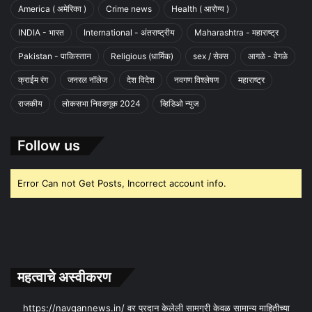
America ( अमेरिका )
Crime news
Health ( आरोग्य )
INDIA - भारत
International - अंतराष्ट्रीय
Maharashtra - महाराष्ट्र
Pakistan - पाकिस्तान
Religious (धार्मिक)
sex / सेक्स
आगळे - वेगळे
क्राईम रंग
जनरल नॉलेज
देश विदेश
नवगण विश्लेषण
महाराष्ट्र
राजकीय
लोकसभा निवडणूक 2024
व्हिडिओ न्युज
Follow us
Error Can not Get Posts, Incorrect account info.
महत्वाचे अस्वीकरण
https://navgannews.in/ वर प्रदान केलेली सामग्री केवळ सामान्य माहितीच्या