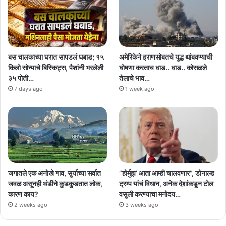
बस चालकाच्या घरात सापडलं घबाड; १५
अमेरिकेने इराणसोबतचे युद्ध थांबवण्याची
किलो सोन्याचे बिस्किट्स, पैशांनी भरलेली
घोषणा करताच धाड.. धाड.. कोसळले
३५ पोती…
तेलाचे भाव…
7 days ago
1 week ago
जगातले एक अनोखे गाव, सुर्याच्या सर्वात
”होर्मुझ’ आता आम्ही चालवणार”, डोनाल्ड
जवळ असूनही थंडीने कुडकुडतात लोक,
ट्रम्प यांचं विधान, अनेक देशांकडून टोल
कारण काय?
वसुली करण्याचा मनोदय…
2 weeks ago
3 weeks ago