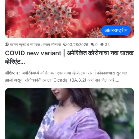
आंतरराष्ट्रीय
नवगण न्युज24 संपादक : संजय सोनवसे
03/28/2026
0
35
COVID new variant | अमेरिकेत कोरोनाचा नवा घातक
व्हेरिएंट…
वॉशिंग्टन : अमेरिकेमध्ये कोरोनाच्या एका नव्या व्हेरिएंटचा संसर्ग फोफावण्यास सुरुवात
झाली असून, संशोधकांनी त्याला ‘Cicada’ (BA.3.2) असं नाव दिलं आहे.…