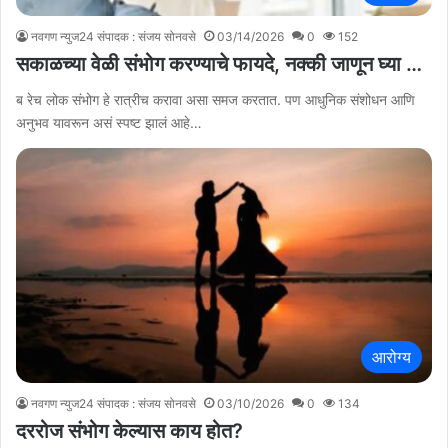
नवगण न्युज24 संपादक : संजय सोनवसे
03/14/2026
0
152
सकाळच्या वेळी संभोग करण्याचे फायदे, नक्की जाणून घ्या …
ब रेच लोक संभोग हे रात्रीच करावा असा समज करतात. पण आधुनिक संशोधन आणि
अनुभव यावरून असं स्पष्ट झालं आहे…
आरोग्य
नवगण न्युज24 संपादक : संजय सोनवसे
03/10/2026
0
134
दररोज संभोग केल्यास काय होत?