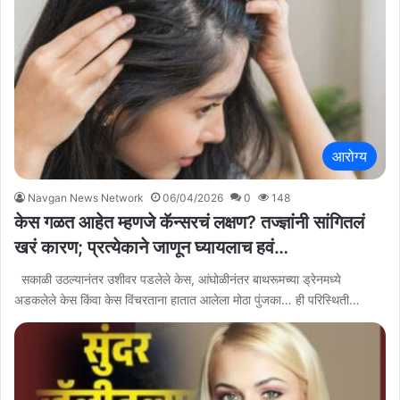
आरोग्य
Navgan News Network
06/04/2026
0
148
केस गळत आहेत म्हणजे कॅन्सरचं लक्षण? तज्ज्ञांनी सांगितलं
खरं कारण; प्रत्येकाने जाणून घ्यायलाच हवं…
सकाळी उठल्यानंतर उशीवर पडलेले केस, आंघोळीनंतर बाथरूमच्या ड्रेनमध्ये
अडकलेले केस किंवा केस विंचरताना हातात आलेला मोठा पुंजका… ही परिस्थिती…