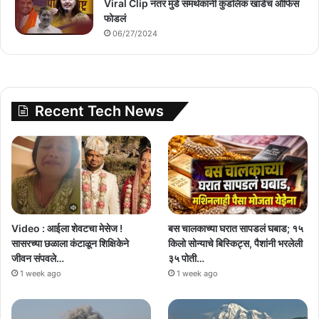
Viral Clip नंतर मुंडे समर्थकांनी कुंडलिक खाडेंचं ऑफिस
फोडलं
06/27/2024
Recent Tech News
Video : आईला शेवटचा मेसेज !
बस चालकाच्या घरात सापडलं घबाड; १५
सासरच्या छळाला कंटाळून शिक्षिकेने
किलो सोन्याचे बिस्किट्स, पैशांनी भरलेली
जीवन संपवले…
३५ पोती…
1 week ago
1 week ago