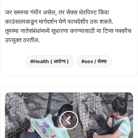
जर समस्या गंभीर असेल, तर सेक्स थेरपिस्ट किंवा
काउंसलरकडून मार्गदर्शन घेणे फायदेशीर ठरू शकते.
तुमच्या नातेसंबंधांमध्ये सुधारणा करण्यासाठी या टिप्स नक्कीच
उपयुक्त ठरतील.
Health ( आरोग्य )
sex / सेक्स
'छोड़
दे
मुझको,
मम्‍मी
डांटेगी...'
वाघाने
पकडताच