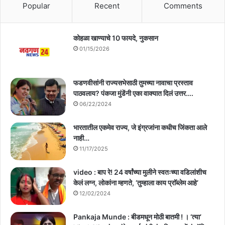
Popular
Recent
Comments
कोहळा खाण्याचे 10 फायदे, नुकसान
01/15/2026
फडणवीसांनी राज्यसभेसाठी तुमच्या नावाचा प्रस्ताव
पाठवलाय? पंकजा मुंडेंनी एका वाक्यात दिलं उत्तर….
06/22/2024
भारतातील एकमेव राज्य, जे इंग्रजांना कधीच जिंकता आले
नाही…
11/17/2025
video : बाप रे! 24 वर्षांच्या मुलीने स्वतःच्या वडिलांशीच
केलं लग्न, लोकांना म्हणते, ‘तुम्हाला काय प्राॅब्लेम आहे’
12/02/2024
Pankaja Munde : बीडमधून मोठी बातमी ! । ‘त्या’