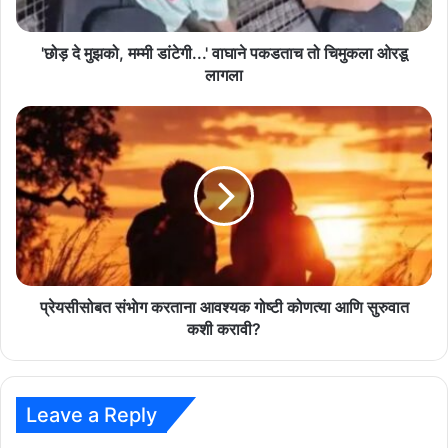
तो
चिमुकला
ओरडू
'छोड़ दे मुझको, मम्‍मी डांटेगी...' वाघाने पकडताच तो चिमुकला ओरडू
लागला
लागला
प्रेयसीसोबत
संभाेग
करताना
आवश्यक
गोष्टी
कोणत्या
आणि
सुरुवात
कशी
करावी?
प्रेयसीसोबत संभाेग करताना आवश्यक गोष्टी कोणत्या आणि सुरुवात
कशी करावी?
Leave a Reply