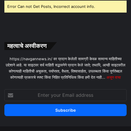
Error Can not Get Posts, Incorrect account info.
महत्वाचे अस्वीकरण
https://navgannews.in/ वर प्रदान केलेली सामग्री केवळ सामान्य माहितीच्या
उद्देशाने आहे. या साइटवर सर्व माहिती सद्भावनेने प्रदान केले जाते; तथापि, आम्ही साइटवरील
कोणत्याही माहितीची अचूकता, पर्याप्तता, वैधता, विश्वासार्हता, उपलब्धता किंवा पूर्णतेबद्दल
कोणत्याही प्रकारचे स्पष्ट किंवा निहित प्रतिनिधित्व किंवा हमी देत ​​नाही...
अजून वाचा
Enter
your
Email
address