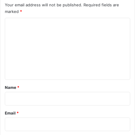
Your email address will not be published.
Required fields are
marked
*
C
o
m
m
e
n
t
*
Name
*
Email
*