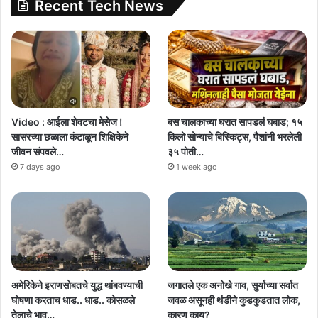
Recent Tech News
Video : आईला शेवटचा मेसेज !
बस चालकाच्या घरात सापडलं घबाड; १५
सासरच्या छळाला कंटाळून शिक्षिकेने
किलो सोन्याचे बिस्किट्स, पैशांनी भरलेली
जीवन संपवले…
३५ पोती…
7 days ago
1 week ago
अमेरिकेने इराणसोबतचे युद्ध थांबवण्याची
जगातले एक अनोखे गाव, सुर्याच्या सर्वात
घोषणा करताच धाड.. धाड.. कोसळले
जवळ असूनही थंडीने कुडकुडतात लोक,
तेलाचे भाव…
कारण काय?