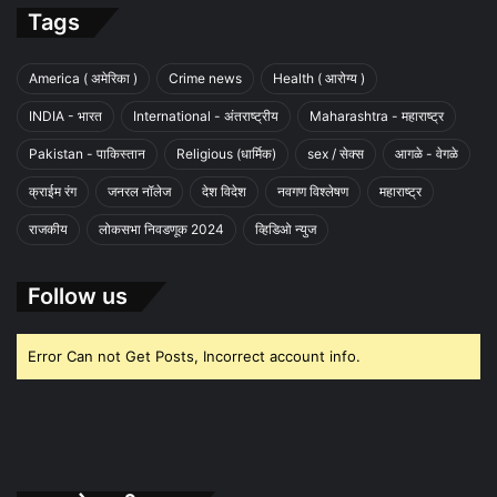
Tags
America ( अमेरिका )
Crime news
Health ( आरोग्य )
INDIA - भारत
International - अंतराष्ट्रीय
Maharashtra - महाराष्ट्र
Pakistan - पाकिस्तान
Religious (धार्मिक)
sex / सेक्स
आगळे - वेगळे
क्राईम रंग
जनरल नॉलेज
देश विदेश
नवगण विश्लेषण
महाराष्ट्र
राजकीय
लोकसभा निवडणूक 2024
व्हिडिओ न्युज
Follow us
Error Can not Get Posts, Incorrect account info.