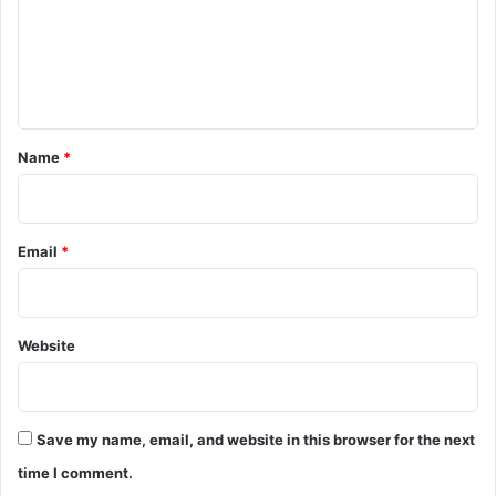
m
e
n
t
*
Name
*
Email
*
Website
Save my name, email, and website in this browser for the next
time I comment.