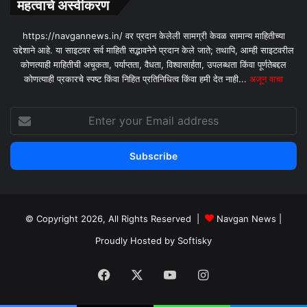
महत्वाचे अस्वीकरण
https://navgannews.in/ वर प्रदान केलेली सामग्री केवळ सामान्य माहितीच्या
उद्देशाने आहे. या साइटवर सर्व माहिती सद्भावनेने प्रदान केले जाते; तथापि, आम्ही साइटवरील
कोणत्याही माहितीची अचूकता, पर्याप्तता, वैधता, विश्वासार्हता, उपलब्धता किंवा पूर्णतेबद्दल
कोणत्याही प्रकारचे स्पष्ट किंवा निहित प्रतिनिधित्व किंवा हमी देत ​​नाही...
अजून वाचा
Enter
your
Email
address
© Copyright 2026, All Rights Reserved |
Navgan News
|
Proudly Hosted by
Softisky
Facebook
X
YouTube
Instagram