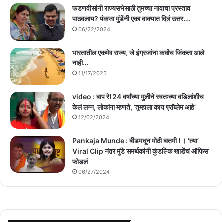
फडणवीसांनी राज्यसभेसाठी तुमच्या नावाचा प्रस्ताव
पाठवलाय? पंकजा मुंडेंनी एका वाक्यात दिलं उत्तर….
06/22/2024
भारतातील एकमेव राज्य, जे इंग्रजांना कधीच जिंकता आले
नाही…
11/17/2025
video : बाप रे! 24 वर्षांच्या मुलीने स्वतःच्या वडिलांशीच
केलं लग्न, लोकांना म्हणते, ‘तुम्हाला काय प्राॅब्लेम आहे’
12/02/2024
Pankaja Munde : बीडमधून मोठी बातमी ! । ‘त्या’
Viral Clip नंतर मुंडे समर्थकांनी कुंडलिक खाडेंचं ऑफिस
फोडलं
06/27/2024