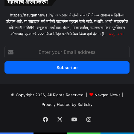
महत्वाचे अस्वीकरण
https://navgannews.in/ वर प्रदान केलेली सामग्री केवळ सामान्य माहितीच्या
उद्देशाने आहे. या साइटवर सर्व माहिती सद्भावनेने प्रदान केले जाते; तथापि, आम्ही साइटवरील
कोणत्याही माहितीची अचूकता, पर्याप्तता, वैधता, विश्वासार्हता, उपलब्धता किंवा पूर्णतेबद्दल
कोणत्याही प्रकारचे स्पष्ट किंवा निहित प्रतिनिधित्व किंवा हमी देत ​​नाही...
अजून वाचा
Enter
your
Email
address
© Copyright 2026, All Rights Reserved |
Navgan News
|
Proudly Hosted by
Softisky
Facebook
X
YouTube
Instagram