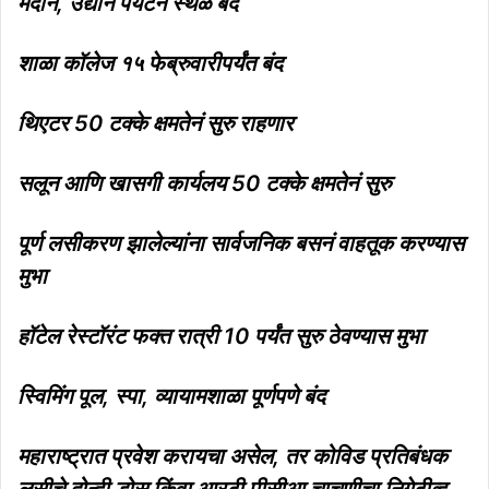
मैदानं, उद्यानं पर्यटन स्थळ बंद
शाळा कॉलेज १५ फेब्रुवारीपर्यंत बंद
थिएटर 50 टक्के क्षमतेनं सुरु राहणार
सलून आणि खासगी कार्यलय 50 टक्के क्षमतेनं सुरु
पूर्ण लसीकरण झालेल्यांना सार्वजनिक बसनं वाहतूक करण्यास
मुभा
हॉटेल रेस्टॉरंट फक्त रात्री 10 पर्यंत सुरु ठेवण्यास मुभा
स्विमिंग पूल, स्पा, व्यायामशाळा पूर्णपणे बंद
महाराष्ट्रात प्रवेश करायचा असेल, तर कोविड प्रतिबंधक
लसीचे दोन्ही डोस किंवा आरटी पीसीआ चाचणीचा निगेटीव्ह