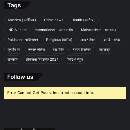
Tags
America ( अमेरिका )
Crime news
Health ( आरोग्य )
INDIA - भारत
International - अंतराष्ट्रीय
Maharashtra - महाराष्ट्र
Pakistan - पाकिस्तान
Religious (धार्मिक)
sex / सेक्स
आगळे - वेगळे
क्राईम रंग
जनरल नॉलेज
देश विदेश
नवगण विश्लेषण
महाराष्ट्र
राजकीय
लोकसभा निवडणूक 2024
व्हिडिओ न्युज
Follow us
Error Can not Get Posts, Incorrect account info.