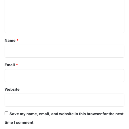
m
e
n
t
*
Name
*
Email
*
Website
Save my name, email, and website in this browser for the next
time I comment.