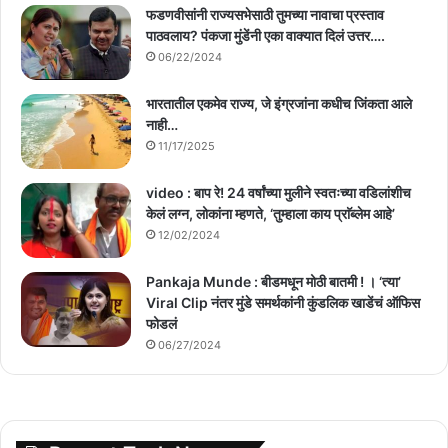
फडणवीसांनी राज्यसभेसाठी तुमच्या नावाचा प्रस्ताव
पाठवलाय? पंकजा मुंडेंनी एका वाक्यात दिलं उत्तर….
06/22/2024
भारतातील एकमेव राज्य, जे इंग्रजांना कधीच जिंकता आले
नाही…
11/17/2025
video : बाप रे! 24 वर्षांच्या मुलीने स्वतःच्या वडिलांशीच
केलं लग्न, लोकांना म्हणते, ‘तुम्हाला काय प्राॅब्लेम आहे’
12/02/2024
Pankaja Munde : बीडमधून मोठी बातमी ! । ‘त्या’
Viral Clip नंतर मुंडे समर्थकांनी कुंडलिक खाडेंचं ऑफिस
फोडलं
06/27/2024