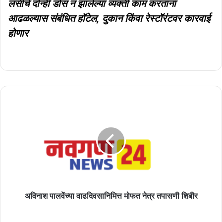
लसीचे दोन्ही डोस न झालेल्या व्यक्ती काम करताना
आढळल्यास संबंधित हॉटेल, दुकान किंवा रेस्टॉरंटवर कारवाई
होणार
अविनाश
पालवेंच्या
वाढदिवसानिमित्त
मोफत
नेत्र
तपासणी
शिबीर
अविनाश पालवेंच्या वाढदिवसानिमित्त मोफत नेत्र तपासणी शिबीर
पाकिस्तानातील