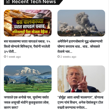
Recent Tech News
बस चालकाच्या घरात सापडलं घबाड; १५
अमेरिकेने इराणसोबतचे युद्ध थांबवण्याची
किलो सोन्याचे बिस्किट्स, पैशांनी भरलेली
घोषणा करताच धाड.. धाड.. कोसळले
३५ पोती…
तेलाचे भाव…
1 week ago
2 weeks ago
जगातले एक अनोखे गाव, सुर्याच्या सर्वात
”होर्मुझ’ आता आम्ही चालवणार”, डोनाल्ड
जवळ असूनही थंडीने कुडकुडतात लोक,
ट्रम्प यांचं विधान, अनेक देशांकडून टोल
कारण काय?
वसुली करण्याचा मनोदय…