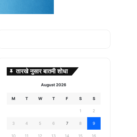
तारखे नुसार बातमी शोधा
August 2026
M
T
W
T
F
S
S
1
2
3
4
5
6
7
8
9
10
11
12
13
14
15
16