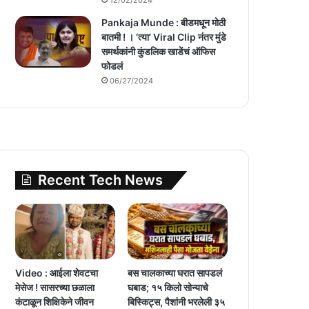
Pankaja Munde : बीडमधून मोठी
बातमी ! । ‘त्या’ Viral Clip नंतर मुंडे
समर्थकांनी कुंडलिक खाडेंचं ऑफिस
फोडलं
06/27/2024
Recent Tech News
Video : आईला शेवटचा
बस चालकाच्या घरात सापडलं
मेसेज ! सासरच्या छळाला
घबाड; १५ किलो सोन्याचे
कंटाळून शिक्षिकेने जीवन
बिस्किट्स, पैशांनी भरलेली ३५