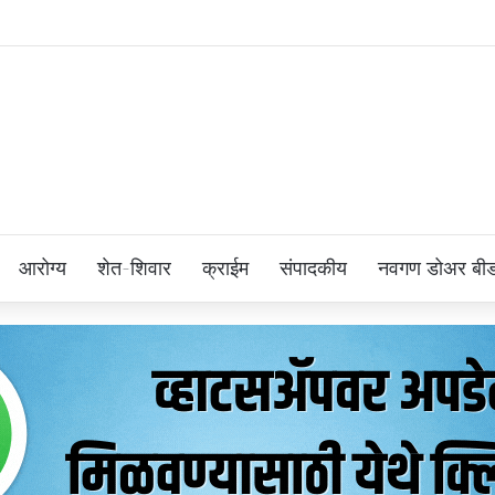
आरोग्य
शेत-शिवार
क्राईम
संपादकीय
नवगण डोअर बी