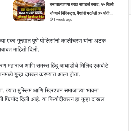
बस चालकाच्या घरात सापडलं घबाड; १५ किलो
सोन्याचे बिस्किट्स, पैशांनी भरलेली ३५ पोती…
1 week ago
 एका गुन्ह्यात पुणे पोलिसांनी कालीचरण यांना अटक
ाबाबत माहिती दिली.
चरण महाराज आणि समस्त हिंदू आघाडीचे मिलिंद एकबोटे
शनमध्ये गुन्हा दाखल करण्यात आला होता.
ता. त्यात मुस्लिम आणि ख्रिश्चन समाजाच्या भावना
फिर्याद दिली आहे. या फिर्यादीवरून हा गुन्हा दाखल