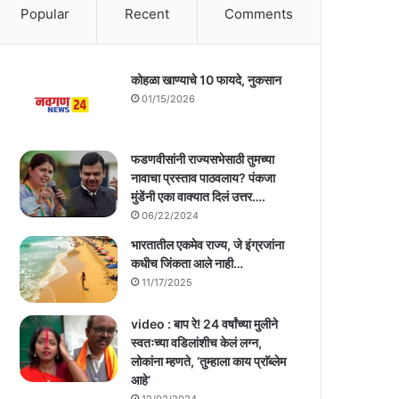
Popular
Recent
Comments
कोहळा खाण्याचे 10 फायदे, नुकसान
01/15/2026
फडणवीसांनी राज्यसभेसाठी तुमच्या
नावाचा प्रस्ताव पाठवलाय? पंकजा
मुंडेंनी एका वाक्यात दिलं उत्तर….
06/22/2024
भारतातील एकमेव राज्य, जे इंग्रजांना
कधीच जिंकता आले नाही…
11/17/2025
video : बाप रे! 24 वर्षांच्या मुलीने
स्वतःच्या वडिलांशीच केलं लग्न,
लोकांना म्हणते, ‘तुम्हाला काय प्राॅब्लेम
आहे’
12/02/2024