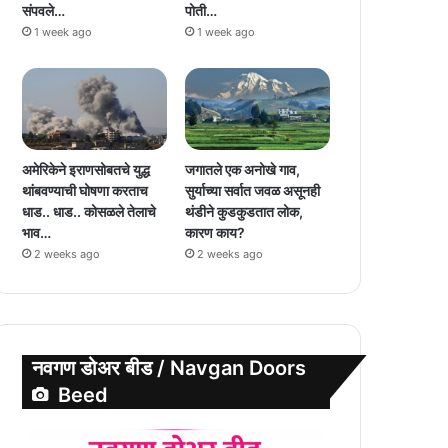
संपवले…
पोती…
1 week ago
1 week ago
अमेरिकेने इराणसोबतचे युद्ध
जगातले एक अनोखे गाव,
थांबवण्याची घोषणा करताच
सुर्याच्या सर्वात जवळ असूनही
धाड.. धाड.. कोसळले तेलाचे
थंडीने कुडकुडतात लोक,
भाव…
कारण काय?
2 weeks ago
2 weeks ago
नवगण डोअर बीड / Navgan Doors
Beed