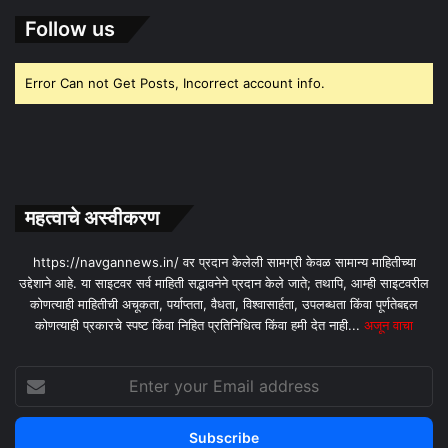
Follow us
Error Can not Get Posts, Incorrect account info.
महत्वाचे अस्वीकरण
https://navgannews.in/ वर प्रदान केलेली सामग्री केवळ सामान्य माहितीच्या
उद्देशाने आहे. या साइटवर सर्व माहिती सद्भावनेने प्रदान केले जाते; तथापि, आम्ही साइटवरील
कोणत्याही माहितीची अचूकता, पर्याप्तता, वैधता, विश्वासार्हता, उपलब्धता किंवा पूर्णतेबद्दल
कोणत्याही प्रकारचे स्पष्ट किंवा निहित प्रतिनिधित्व किंवा हमी देत ​​नाही...
अजून वाचा
Enter
your
Email
address