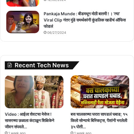
Pankaja Munde : बीडमधून मोठी बातमी ! । ‘त्या’
Viral Clip नंतर मुंडे समर्थकांनी कुंडलिक खाडेंचं ऑफिस
फोडलं
06/27/2024
Recent Tech News
Video : आईला शेवटचा मेसेज !
बस चालकाच्या घरात सापडलं घबाड; १५
सासरच्या छळाला कंटाळून शिक्षिकेने
किलो सोन्याचे बिस्किट्स, पैशांनी भरलेली
जीवन संपवले…
३५ पोती…
1 week ago
1 week ago