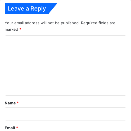
Leave a Reply
Your email address will not be published.
Required fields are
marked
*
C
o
m
m
e
n
t
*
Name
*
Email
*