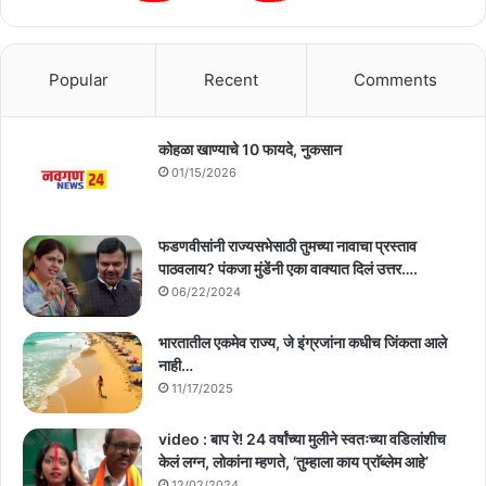
Popular
Recent
Comments
कोहळा खाण्याचे 10 फायदे, नुकसान
01/15/2026
फडणवीसांनी राज्यसभेसाठी तुमच्या नावाचा प्रस्ताव
पाठवलाय? पंकजा मुंडेंनी एका वाक्यात दिलं उत्तर….
06/22/2024
भारतातील एकमेव राज्य, जे इंग्रजांना कधीच जिंकता आले
नाही…
11/17/2025
video : बाप रे! 24 वर्षांच्या मुलीने स्वतःच्या वडिलांशीच
केलं लग्न, लोकांना म्हणते, ‘तुम्हाला काय प्राॅब्लेम आहे’
12/02/2024