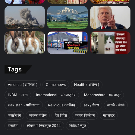
Tags
America ( अमेरिका )
Crime news
Health ( आरोग्य )
INDIA - भारत
International - अंतराष्ट्रीय
Maharashtra - महाराष्ट्र
Pakistan - पाकिस्तान
Religious (धार्मिक)
sex / सेक्स
आगळे - वेगळे
क्राईम रंग
जनरल नॉलेज
देश विदेश
नवगण विश्लेषण
महाराष्ट्र
राजकीय
लोकसभा निवडणूक 2024
व्हिडिओ न्युज