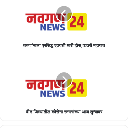
व्हायची
भारी
हौस,पडली
महागात
तरुणांनाला प्रसिद्ध व्हायची भारी हौस,पडली महागात
बीड
जिल्यातील
कोरोना
रुग्णसंख्या
आज
शुन्यावर
बीड जिल्यातील कोरोना रुग्णसंख्या आज शुन्यावर