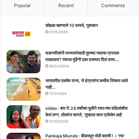
Popular
Recent
Comments
कोहळा खाण्याचे 10 फायदे, नुकसान
01/15/2026
फडणवीसांनी राज्यसभेसाठी तुमच्या नावाचा प्रस्ताव
पाठवलाय? पंकजा मुंडेंनी एका वाक्यात दिलं उत्तर….
06/22/2024
भारतातील एकमेव राज्य, जे इंग्रजांना कधीच जिंकता आले
नाही…
11/17/2025
video : बाप रे! 24 वर्षांच्या मुलीने स्वतःच्या वडिलांशीच
केलं लग्न, लोकांना म्हणते, ‘तुम्हाला काय प्राॅब्लेम आहे’
12/02/2024
Pankaja Munde : बीडमधून मोठी बातमी ! । ‘त्या’