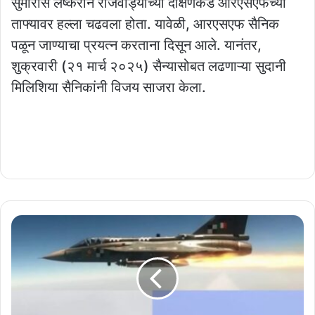
सुमारास लष्कराने राजवाड्याच्या दक्षिणेकडे आरएसएफच्या
ताफ्यावर हल्ला चढवला होता. यावेळी, आरएसएफ सैनिक
पळून जाण्याचा प्रयत्न करताना दिसून आले. यानंतर,
शुक्रवारी (२१ मार्च २०२५) सैन्यासोबत लढणाऱ्या सुदानी
मिलिशिया सैनिकांनी विजय साजरा केला.
भारताच्या
ऐतिहासिक
स्वप्नपूर्तीचा
क्षण:
अमेरिका,
फ्रान्स,
रशियाला