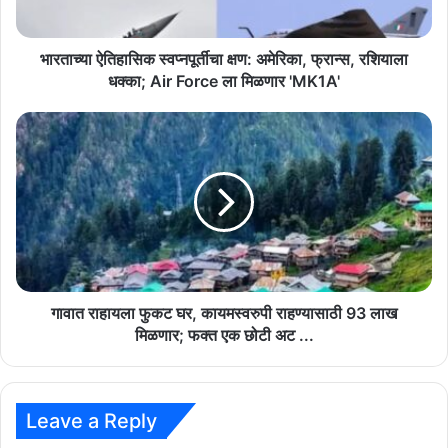
धक्का;
Air
Force
भारताच्या ऐतिहासिक स्वप्नपूर्तीचा क्षण: अमेरिका, फ्रान्स, रशियाला
ला
धक्का; Air Force ला मिळणार 'MK1A'
मिळणार
'MK1A'
गावात
राहायला
फुकट
घर,
कायमस्वरुपी
राहण्यासाठी
93
लाख
मिळणार;
फक्त
गावात राहायला फुकट घर, कायमस्वरुपी राहण्यासाठी 93 लाख
एक
मिळणार; फक्त एक छोटी अट ...
छोटी
अट
...
Leave a Reply