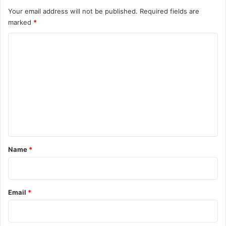
Your email address will not be published.
Required fields are
marked
*
C
o
m
m
e
n
t
*
Name
*
Email
*