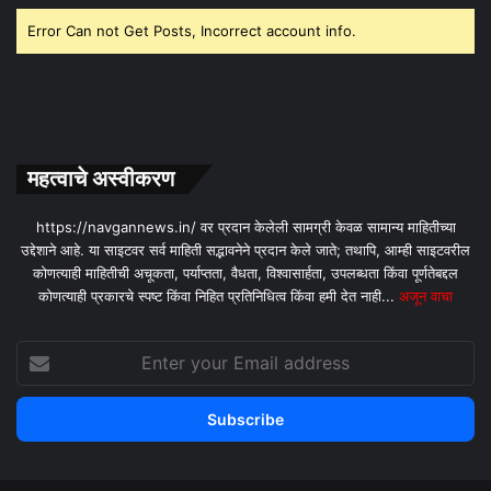
Error Can not Get Posts, Incorrect account info.
महत्वाचे अस्वीकरण
https://navgannews.in/ वर प्रदान केलेली सामग्री केवळ सामान्य माहितीच्या
उद्देशाने आहे. या साइटवर सर्व माहिती सद्भावनेने प्रदान केले जाते; तथापि, आम्ही साइटवरील
कोणत्याही माहितीची अचूकता, पर्याप्तता, वैधता, विश्वासार्हता, उपलब्धता किंवा पूर्णतेबद्दल
कोणत्याही प्रकारचे स्पष्ट किंवा निहित प्रतिनिधित्व किंवा हमी देत ​​नाही...
अजून वाचा
Enter
your
Email
address