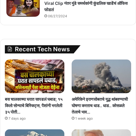
Viral Clip नंतर मुंडे समर्थकांनी कुंडलिक खाडेंचं ऑफिस
फोडलं
06/27/2024
Recent Tech News
बस चालकाच्या घरात सापडलं घबाड; १५
अमेरिकेने इराणसोबतचे युद्ध थांबवण्याची
किलो सोन्याचे बिस्किट्स, पैशांनी भरलेली
घोषणा करताच धाड.. धाड.. कोसळले
३५ पोती…
तेलाचे भाव…
7 days ago
1 week ago