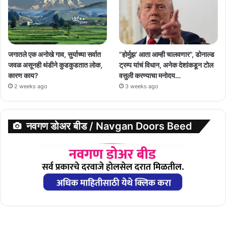
जगातले एक अनोखे गाव, सुर्याच्या सर्वात
”होर्मुझ’ आता आम्ही चालवणार”, डोनाल्ड
जवळ असूनही थंडीने कुडकुडतात लोक,
ट्रम्प यांचं विधान, अनेक देशांकडून टोल
कारण काय?
वसुली करण्याचा मनोदय…
2 weeks ago
3 weeks ago
नवगण डोअर बीड / Navgan Doors Beed