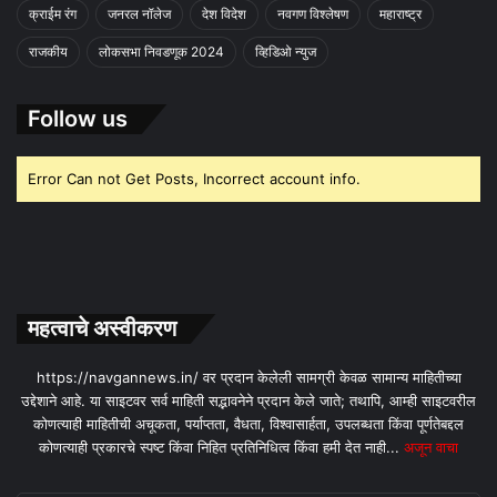
क्राईम रंग
जनरल नॉलेज
देश विदेश
नवगण विश्लेषण
महाराष्ट्र
राजकीय
लोकसभा निवडणूक 2024
व्हिडिओ न्युज
Follow us
Error Can not Get Posts, Incorrect account info.
महत्वाचे अस्वीकरण
https://navgannews.in/ वर प्रदान केलेली सामग्री केवळ सामान्य माहितीच्या
उद्देशाने आहे. या साइटवर सर्व माहिती सद्भावनेने प्रदान केले जाते; तथापि, आम्ही साइटवरील
कोणत्याही माहितीची अचूकता, पर्याप्तता, वैधता, विश्वासार्हता, उपलब्धता किंवा पूर्णतेबद्दल
कोणत्याही प्रकारचे स्पष्ट किंवा निहित प्रतिनिधित्व किंवा हमी देत ​​नाही...
अजून वाचा