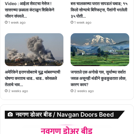
Video : आईला शेवटचा मेसेज !
बस चालकाच्या घरात सापडलं घबाड; १५
सासरच्या छळाला कंटाळून शिक्षिकेने
किलो सोन्याचे बिस्किट्स, पैशांनी भरलेली
जीवन संपवले…
३५ पोती…
1 week ago
1 week ago
अमेरिकेने इराणसोबतचे युद्ध थांबवण्याची
जगातले एक अनोखे गाव, सुर्याच्या सर्वात
घोषणा करताच धाड.. धाड.. कोसळले
जवळ असूनही थंडीने कुडकुडतात लोक,
तेलाचे भाव…
कारण काय?
2 weeks ago
2 weeks ago
नवगण डोअर बीड / Navgan Doors Beed