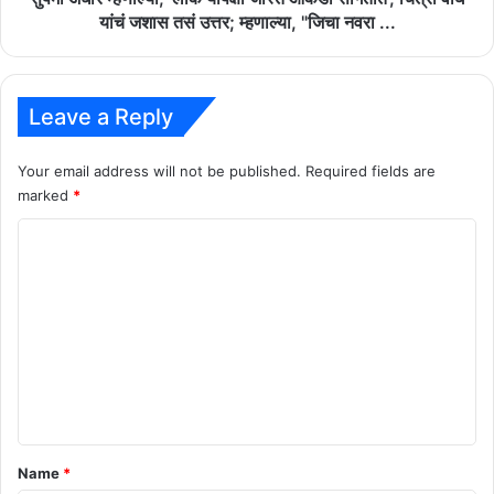
यांचं
यांचं जशास तसं उत्तर; म्हणाल्या, "जिचा नवरा ...
जशास
तसं
उत्तर;
म्हणाल्या,
Leave a Reply
"जिचा
नवरा
Your email address will not be published.
Required fields are
...
marked
*
C
o
m
m
e
n
t
*
Name
*