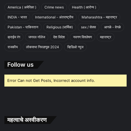
America ( अमेरिका )
Crime news
Health ( आरोग्य )
INDIA - भारत
International - अंतराष्ट्रीय
Maharashtra - महाराष्ट्र
Pakistan - पाकिस्तान
Religious (धार्मिक)
sex / सेक्स
आगळे - वेगळे
क्राईम रंग
जनरल नॉलेज
देश विदेश
नवगण विश्लेषण
महाराष्ट्र
राजकीय
लोकसभा निवडणूक 2024
व्हिडिओ न्युज
Follow us
Error Can not Get Posts, Incorrect account info.
महत्वाचे अस्वीकरण