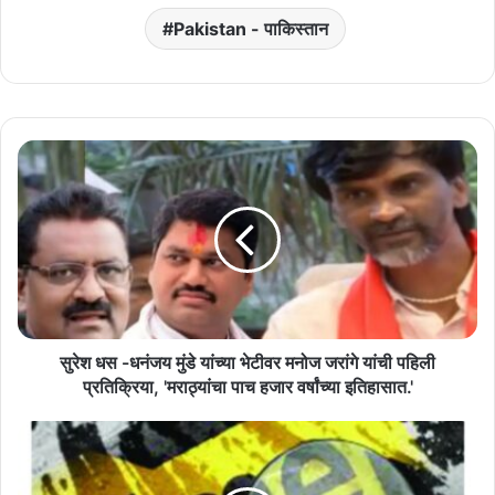
Pakistan - पाकिस्तान
सुरेश
धस
-धनंजय
मुंडे
यांच्या
भेटीवर
मनोज
जरांगे
यांची
पहिली
सुरेश धस -धनंजय मुंडे यांच्या भेटीवर मनोज जरांगे यांची पहिली
प्रतिक्रिया,
प्रतिक्रिया, 'मराठ्यांचा पाच हजार वर्षांच्या इतिहासात.'
'मराठ्यांचा
पाच
लष्करात
हजार
नोकरीच्या
वर्षांच्या
आमिषाने