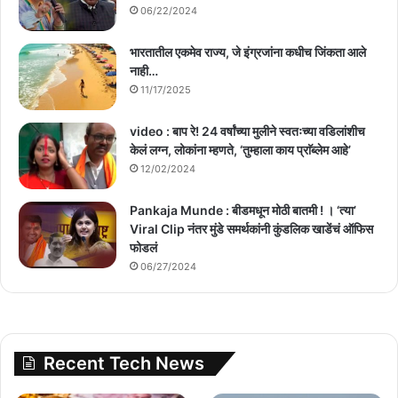
06/22/2024
भारतातील एकमेव राज्य, जे इंग्रजांना कधीच जिंकता आले
नाही…
11/17/2025
video : बाप रे! 24 वर्षांच्या मुलीने स्वतःच्या वडिलांशीच
केलं लग्न, लोकांना म्हणते, ‘तुम्हाला काय प्राॅब्लेम आहे’
12/02/2024
Pankaja Munde : बीडमधून मोठी बातमी ! । ‘त्या’
Viral Clip नंतर मुंडे समर्थकांनी कुंडलिक खाडेंचं ऑफिस
फोडलं
06/27/2024
Recent Tech News