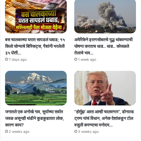
बस चालकाच्या घरात सापडलं घबाड; १५
अमेरिकेने इराणसोबतचे युद्ध थांबवण्याची
किलो सोन्याचे बिस्किट्स, पैशांनी भरलेली
घोषणा करताच धाड.. धाड.. कोसळले
३५ पोती…
तेलाचे भाव…
7 days ago
1 week ago
जगातले एक अनोखे गाव, सुर्याच्या सर्वात
”होर्मुझ’ आता आम्ही चालवणार”, डोनाल्ड
जवळ असूनही थंडीने कुडकुडतात लोक,
ट्रम्प यांचं विधान, अनेक देशांकडून टोल
कारण काय?
वसुली करण्याचा मनोदय…
2 weeks ago
3 weeks ago