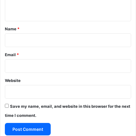
n
t
*
Name
*
Email
*
Website
Save my name, email, and website in this browser for the next
time I comment.