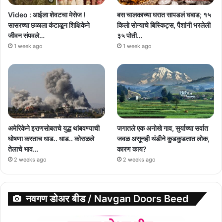
Video : आईला शेवटचा मेसेज !
बस चालकाच्या घरात सापडलं घबाड; १५
सासरच्या छळाला कंटाळून शिक्षिकेने
किलो सोन्याचे बिस्किट्स, पैशांनी भरलेली
जीवन संपवले…
३५ पोती…
1 week ago
1 week ago
अमेरिकेने इराणसोबतचे युद्ध थांबवण्याची
जगातले एक अनोखे गाव, सुर्याच्या सर्वात
घोषणा करताच धाड.. धाड.. कोसळले
जवळ असूनही थंडीने कुडकुडतात लोक,
तेलाचे भाव…
कारण काय?
2 weeks ago
2 weeks ago
नवगण डोअर बीड / Navgan Doors Beed