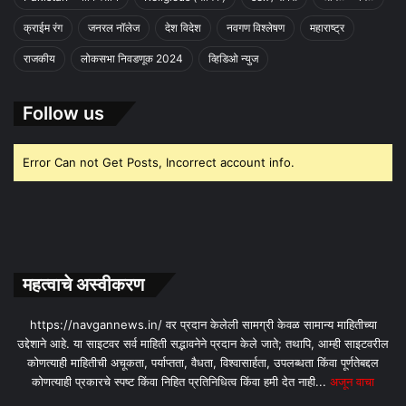
क्राईम रंग
जनरल नॉलेज
देश विदेश
नवगण विश्लेषण
महाराष्ट्र
राजकीय
लोकसभा निवडणूक 2024
व्हिडिओ न्युज
Follow us
Error Can not Get Posts, Incorrect account info.
महत्वाचे अस्वीकरण
https://navgannews.in/ वर प्रदान केलेली सामग्री केवळ सामान्य माहितीच्या
उद्देशाने आहे. या साइटवर सर्व माहिती सद्भावनेने प्रदान केले जाते; तथापि, आम्ही साइटवरील
कोणत्याही माहितीची अचूकता, पर्याप्तता, वैधता, विश्वासार्हता, उपलब्धता किंवा पूर्णतेबद्दल
कोणत्याही प्रकारचे स्पष्ट किंवा निहित प्रतिनिधित्व किंवा हमी देत ​​नाही...
अजून वाचा