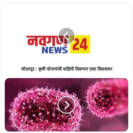
सोलापूर
:
कृषी
योजनांची
माहिती
मिळणार
एका
क्लिकवर
सोलापूर : कृषी योजनांची माहिती मिळणार एका क्लिकवर
कर्नाटकमध्ये
आढळले
HMPV
विषाणूचे
दोन
रुग्ण,
महाराष्ट्र
सरकारने
जारी