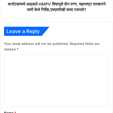
केले
कर्नाटकमध्ये आढळले HMPV विषाणूचे दोन रुग्ण, महाराष्ट्र सरकारने
निर्देश,एचएमपीव्ही
जारी केले निर्देश,एचएमपीव्ही कसा पसरतो?
कसा
पसरतो?
Leave a Reply
Your email address will not be published.
Required fields are
marked
*
C
o
m
m
e
n
t
*
Name
*