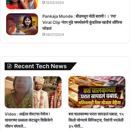
12/02/2024
Pankaja Munde : बीडमधून मोठी बातमी ! । ‘त्या’
Viral Clip नंतर मुंडे समर्थकांनी कुंडलिक खाडेंचं ऑफिस
फोडलं
06/27/2024
Recent Tech News
Video : आईला शेवटचा मेसेज !
बस चालकाच्या घरात सापडलं घबाड; १५
सासरच्या छळाला कंटाळून शिक्षिकेने
किलो सोन्याचे बिस्किट्स, पैशांनी भरलेली
जीवन संपवले…
३५ पोती…