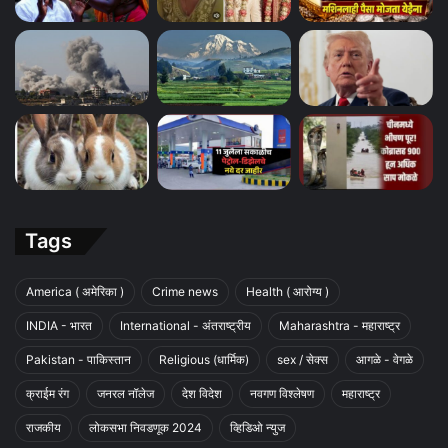
Tags
America ( अमेरिका )
Crime news
Health ( आरोग्य )
INDIA - भारत
International - अंतराष्ट्रीय
Maharashtra - महाराष्ट्र
Pakistan - पाकिस्तान
Religious (धार्मिक)
sex / सेक्स
आगळे - वेगळे
क्राईम रंग
जनरल नॉलेज
देश विदेश
नवगण विश्लेषण
महाराष्ट्र
राजकीय
लोकसभा निवडणूक 2024
व्हिडिओ न्युज