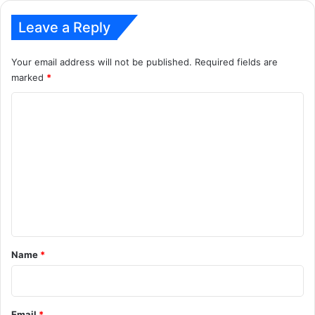
Leave a Reply
Your email address will not be published.
Required fields are
marked
*
C
o
m
m
e
n
t
*
Name
*
Email
*