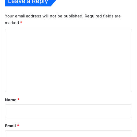
Leave a Reply
Your email address will not be published.
Required fields are
marked
*
C
o
m
m
e
n
t
*
Name
*
Email
*