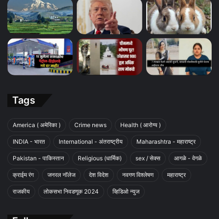
Tags
America ( अमेरिका )
Crime news
Health ( आरोग्य )
INDIA - भारत
International - अंतराष्ट्रीय
Maharashtra - महाराष्ट्र
Pakistan - पाकिस्तान
Religious (धार्मिक)
sex / सेक्स
आगळे - वेगळे
क्राईम रंग
जनरल नॉलेज
देश विदेश
नवगण विश्लेषण
महाराष्ट्र
राजकीय
लोकसभा निवडणूक 2024
व्हिडिओ न्युज