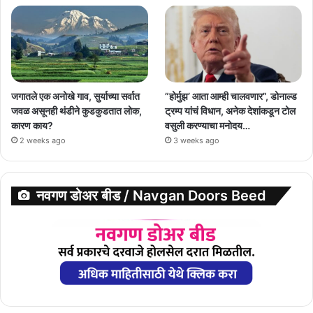
जगातले एक अनोखे गाव, सुर्याच्या सर्वात
”होर्मुझ’ आता आम्ही चालवणार”, डोनाल्ड
जवळ असूनही थंडीने कुडकुडतात लोक,
ट्रम्प यांचं विधान, अनेक देशांकडून टोल
कारण काय?
वसुली करण्याचा मनोदय…
2 weeks ago
3 weeks ago
नवगण डोअर बीड / Navgan Doors Beed