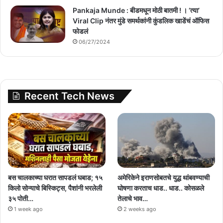
Pankaja Munde : बीडमधून मोठी बातमी ! । ‘त्या’
Viral Clip नंतर मुंडे समर्थकांनी कुंडलिक खाडेंचं ऑफिस
फोडलं
06/27/2024
Recent Tech News
बस चालकाच्या घरात सापडलं घबाड; १५
अमेरिकेने इराणसोबतचे युद्ध थांबवण्याची
किलो सोन्याचे बिस्किट्स, पैशांनी भरलेली
घोषणा करताच धाड.. धाड.. कोसळले
३५ पोती…
तेलाचे भाव…
1 week ago
2 weeks ago