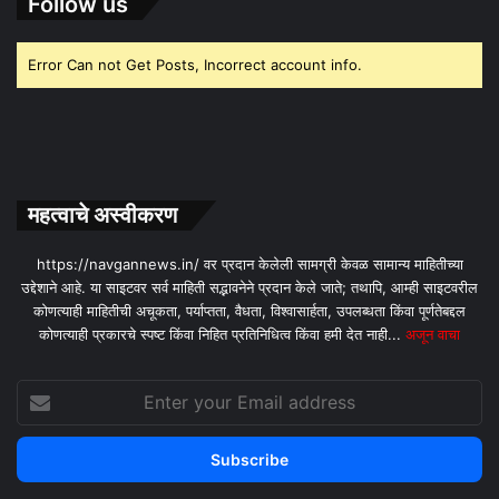
Follow us
Error Can not Get Posts, Incorrect account info.
महत्वाचे अस्वीकरण
https://navgannews.in/ वर प्रदान केलेली सामग्री केवळ सामान्य माहितीच्या
उद्देशाने आहे. या साइटवर सर्व माहिती सद्भावनेने प्रदान केले जाते; तथापि, आम्ही साइटवरील
कोणत्याही माहितीची अचूकता, पर्याप्तता, वैधता, विश्वासार्हता, उपलब्धता किंवा पूर्णतेबद्दल
कोणत्याही प्रकारचे स्पष्ट किंवा निहित प्रतिनिधित्व किंवा हमी देत ​​नाही...
अजून वाचा
Enter
your
Email
address