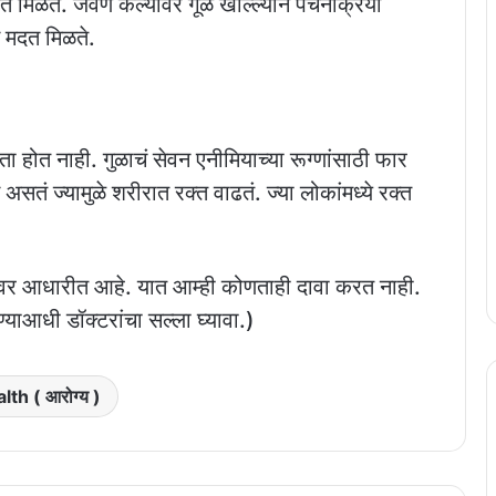
 मिळते. जेवण केल्यावर गूळ खाल्ल्याने पचनक्रिया
स मदत मिळते.
ा होत नाही. गुळाचं सेवन एनीमियाच्या रूग्णांसाठी फार
तं ज्यामुळे शरीरात रक्त वाढतं. ज्या लोकांमध्ये रक्त
तीवर आधारीत आहे. यात आम्ही कोणताही दावा करत नाही.
्याआधी डॉक्टरांचा सल्ला घ्यावा.)
lth ( आरोग्य )