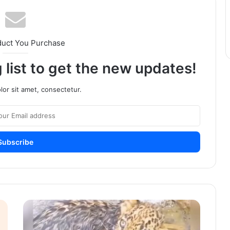
duct You Purchase
 list to get the new updates!
or sit amet, consectetur.
Video
:
बिबट्याचा