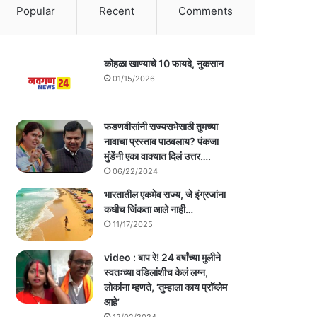
Popular
Recent
Comments
कोहळा खाण्याचे 10 फायदे, नुकसान
01/15/2026
फडणवीसांनी राज्यसभेसाठी तुमच्या
नावाचा प्रस्ताव पाठवलाय? पंकजा
मुंडेंनी एका वाक्यात दिलं उत्तर….
06/22/2024
भारतातील एकमेव राज्य, जे इंग्रजांना
कधीच जिंकता आले नाही…
11/17/2025
video : बाप रे! 24 वर्षांच्या मुलीने
स्वतःच्या वडिलांशीच केलं लग्न,
लोकांना म्हणते, ‘तुम्हाला काय प्राॅब्लेम
आहे’
12/02/2024