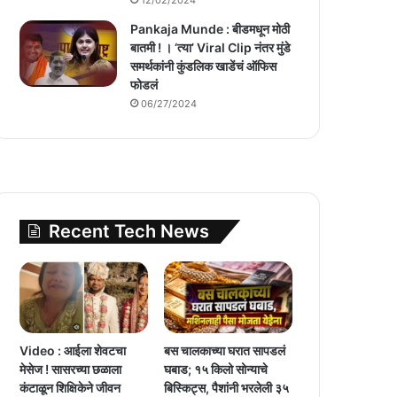
Pankaja Munde : बीडमधून मोठी
बातमी ! । ‘त्या’ Viral Clip नंतर मुंडे
समर्थकांनी कुंडलिक खाडेंचं ऑफिस
फोडलं
06/27/2024
Recent Tech News
Video : आईला शेवटचा
बस चालकाच्या घरात सापडलं
मेसेज ! सासरच्या छळाला
घबाड; १५ किलो सोन्याचे
कंटाळून शिक्षिकेने जीवन
बिस्किट्स, पैशांनी भरलेली ३५