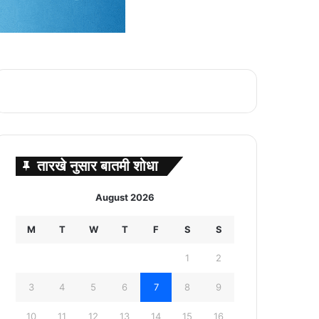
तारखे नुसार बातमी शोधा
August 2026
M
T
W
T
F
S
S
1
2
3
4
5
6
7
8
9
10
11
12
13
14
15
16