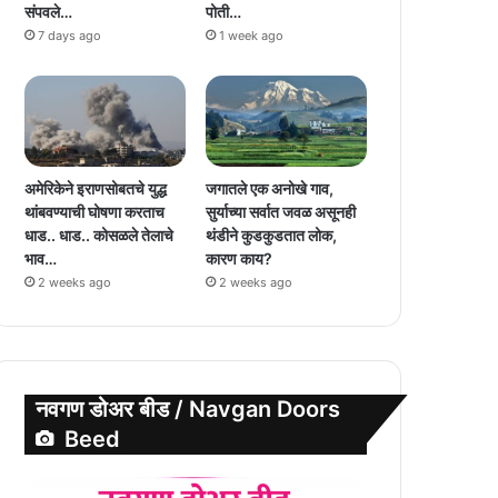
संपवले…
पोती…
7 days ago
1 week ago
अमेरिकेने इराणसोबतचे युद्ध
जगातले एक अनोखे गाव,
थांबवण्याची घोषणा करताच
सुर्याच्या सर्वात जवळ असूनही
धाड.. धाड.. कोसळले तेलाचे
थंडीने कुडकुडतात लोक,
भाव…
कारण काय?
2 weeks ago
2 weeks ago
नवगण डोअर बीड / Navgan Doors
Beed