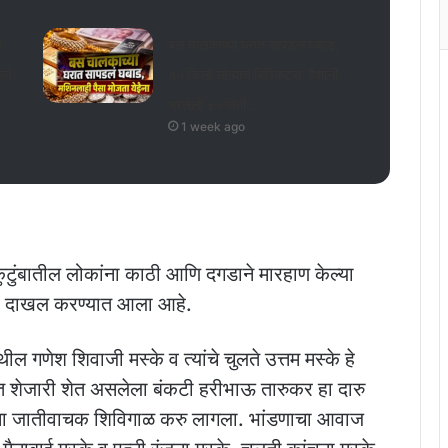
!
बस चालकाच्या घरात सापडलं घबाड;
ेने
१५ किलो सोन्याचे बिस्किट्स, पैशांनी
भरलेली ३५ पोती…
1 week ago
ुंबातील लोकांना काठी आणि दगडाने मारहाण केल्या
न्हा दाखल करण्यात आला आहे.
ल गणेश शिवाजी मस्के व त्यांचे चुलते उत्तम मस्के हे
ेतात शेजारी शेत असलेला बंकटी हरीभाऊ तारुकर हा दारु
घांना जातीवाचक शिविगाळ करु लागला. भांडणाचा आवाज