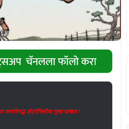
णाविरुद्ध ॲट्रॉसिटीचा गुन्हा दाखल !