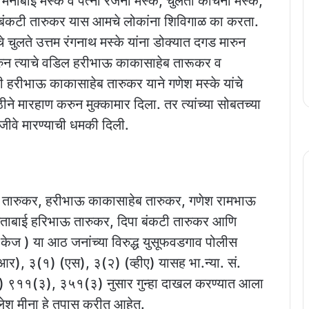
नाबाई मस्के व पत्नी रंजना मस्के, चुलती कांचना मस्के,
ानी बंकटी तारुकर यास आमचे लोकांना शिविगाळ का करता.
े चुलते उत्तम रंगनाथ मस्के यांना डोक्यात दगड मारुन
रुन त्याचे वडिल हरीभाऊ काकासाहेब तारूकर व
की हरीभाऊ काकासाहेब तारुकर याने गणेश मस्के यांचे
ीने मारहाण करुन मुक्कामार दिला. तर त्यांच्या सोबतच्या
ीवे मारण्याची धमकी दिली.
भाऊ तारुकर, हरीभाऊ काकासाहेब तारुकर, गणेश रामभाऊ
िताबाई हरिभाऊ तारुकर, दिपा बंकटी तारुकर आणि
 केज ) या आठ जनांच्या विरुद्ध युसूफवडगाव पोलीस
, ३(१) (एस), ३(२) (व्हीए) यासह भा.न्या. सं.
११(३), ३५१(३) नुसार गुन्हा दाखल करण्यात आला
ेश मीना हे तपास करीत आहेत.