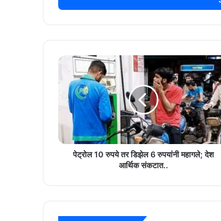
पेट्रोल
10
रुपये
तर
डिझेल
6
रुपयांनी
महागले;
देश
आर्थिक
पेट्रोल 10 रुपये तर डिझेल 6 रुपयांनी महागले; देश
संकटात..
आर्थिक संकटात..