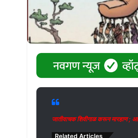
जातीवाचक शिवीगाळ करून मारहाण ; आठ ज
Related Articles