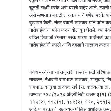
ऐकुन गणेश मस्के याचे वडिल शिवाजी मस्के, आई मै
चुलती लक्ष्मी मस्के असे घराचे बाहेर आले. त्य
असे म्हणताच बंकटी तारुकर याने गणेश मस्के यांच
दुखापत केली. नंतर बंकटी तारुकर यांने फोन क
नातेवाईकांना फोन करुन बोलावुन घेतले. त्या पै
वडिल शिवाजी रंगनाथ मस्के यांच्या पाठीमध्ये काठ
नातेवाईकांनी काठी आणि दगडाने मारहाण करून ज
गणेश मस्के यांच्या तक्रारी वरून बंकटी हरि
तारुकर, रंधावणी रामभाऊ तारुकर, शालुबाई, स
रामभाऊ दगडुबा तारुकर सर्व (रा. कळंबअंबा ता.
ठाण्यात १६८/२०२४ ॲट्रॉसिटी कलम ३(१) (आर)
११५(२), ११८(१), १८९(२), १९०, २९१(२) ९
आहे.या प्रकरणी सहाय्यक पोलिस अधीक्षक कमल