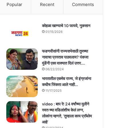
Popular
Recent
Comments
कोहळा खाण्याचे 10 फायदे, नुकसान
01/15/2026
फडणवीसांनी राज्यसभेसाठी तुमच्या
नावाचा प्रस्ताव पाठवलाय? पंकजा
मुंडेंनी एका वाक्यात दिलं उत्तर….
06/22/2024
भारतातील एकमेव राज्य, जे इंग्रजांना
कधीच जिंकता आले नाही…
11/17/2025
video : बाप रे! 24 वर्षांच्या मुलीने
स्वतःच्या वडिलांशीच केलं लग्न,
लोकांना म्हणते, ‘तुम्हाला काय प्राॅब्लेम
आहे’
12/02/2024