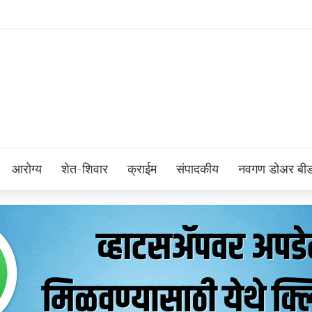
आरोग्य
शेत-शिवार
क्राईम
संपादकीय
नवगण डोअर बी