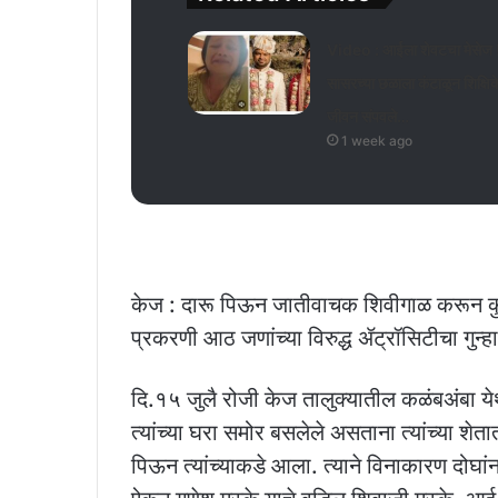
Video : आईला शेवटचा मेसेज 
सासरच्या छळाला कंटाळून शिक्षिक
जीवन संपवले…
1 week ago
केज : दारू पिऊन जातीवाचक शिवीगाळ करून कुट
प्रकरणी आठ जणांच्या विरुद्ध ॲट्रॉसिटीचा गु
दि.१५ जुलै रोजी केज तालुक्यातील कळंबअंबा येथी
त्यांच्या घरा समोर बसलेले असताना त्यांच्या श
पिऊन त्यांच्याकडे आला. त्याने विनाकारण दो