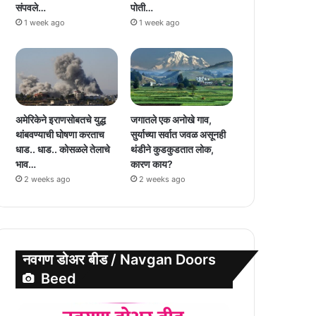
संपवले…
पोती…
1 week ago
1 week ago
अमेरिकेने इराणसोबतचे युद्ध
जगातले एक अनोखे गाव,
थांबवण्याची घोषणा करताच
सुर्याच्या सर्वात जवळ असूनही
धाड.. धाड.. कोसळले तेलाचे
थंडीने कुडकुडतात लोक,
भाव…
कारण काय?
2 weeks ago
2 weeks ago
नवगण डोअर बीड / Navgan Doors
Beed