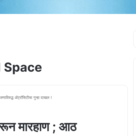
 Space
विरुद्ध ॲट्रॉसिटीचा गुन्हा दाखल !
रून मारहाण ; आठ