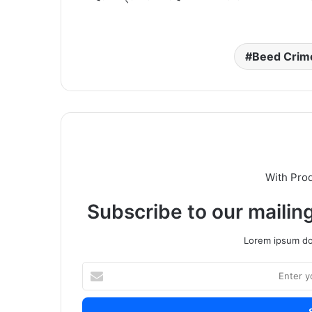
Beed Crim
With Pro
Subscribe to our mailing
Lorem ipsum dol
Enter
your
Email
address