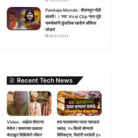
Pankaja Munde : बीडमधून मोठी
बातमी ! । ‘त्या’ Viral Clip नंतर मुंडे
समर्थकांनी कुंडलिक खाडेंचं ऑफिस
फोडलं
06/27/2024
Recent Tech News
Video : आईला शेवटचा
बस चालकाच्या घरात सापडलं
मेसेज ! सासरच्या छळाला
घबाड; १५ किलो सोन्याचे
कंटाळून शिक्षिकेने जीवन
बिस्किट्स, पैशांनी भरलेली ३५