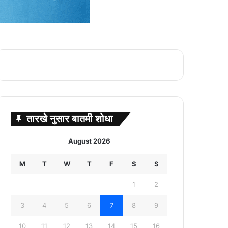
तारखे नुसार बातमी शोधा
August 2026
M
T
W
T
F
S
S
1
2
3
4
5
6
7
8
9
10
11
12
13
14
15
16