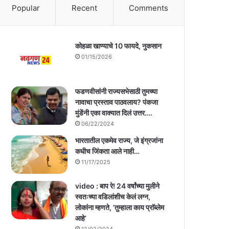
Popular
Recent
Comments
कोहळा खाण्याचे 10 फायदे, नुकसान
01/15/2026
फडणवीसांनी राज्यसभेसाठी तुमच्या
नावाचा प्रस्ताव पाठवलाय? पंकजा
मुंडेंनी एका वाक्यात दिलं उत्तर….
06/22/2024
भारतातील एकमेव राज्य, जे इंग्रजांना
कधीच जिंकता आले नाही…
11/17/2025
video : बाप रे! 24 वर्षांच्या मुलीने
स्वतःच्या वडिलांशीच केलं लग्न,
लोकांना म्हणते, ‘तुम्हाला काय प्राॅब्लेम
आहे’
12/02/2024