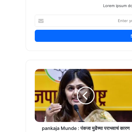
Lorem ipsum dol
Enter
your
Email
address
pankaja
Munde
:
पंकजा
मुडेंच्या
पराभवाचं
कारण
आलं
समोर
?
pankaja Munde : पंकजा मुडेंच्या पराभवाचं कारण