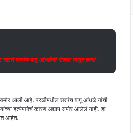
चे सरपंच बापू आंधळेंची गोळ्या घालून हत्या
ोर आली आहे. परळीमधील सरपंच बापू आंधळे यांची
यांच्या हत्येमागेचं कारण अद्याप समोर आलेलं नाही. हा
रत आहेत.