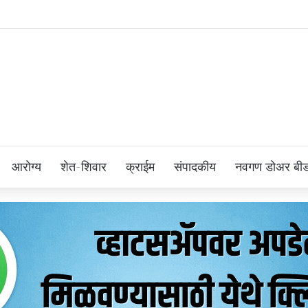
आरोग्य
शेत-शिवार
क्राईम
संपादकीय
नवगण डोअर बी