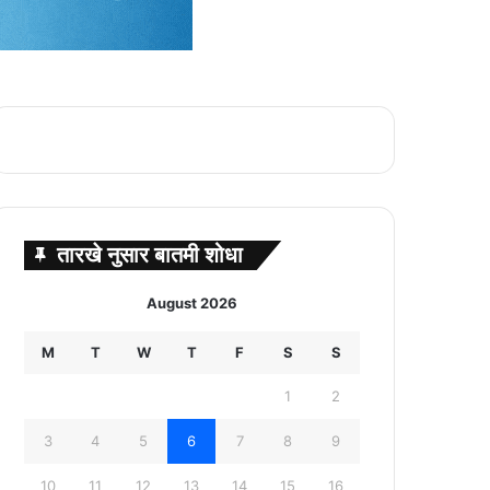
तारखे नुसार बातमी शोधा
August 2026
M
T
W
T
F
S
S
1
2
3
4
5
6
7
8
9
10
11
12
13
14
15
16