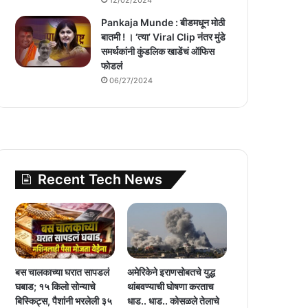
Pankaja Munde : बीडमधून मोठी
बातमी ! । ‘त्या’ Viral Clip नंतर मुंडे
समर्थकांनी कुंडलिक खाडेंचं ऑफिस
फोडलं
06/27/2024
Recent Tech News
बस चालकाच्या घरात सापडलं
अमेरिकेने इराणसोबतचे युद्ध
घबाड; १५ किलो सोन्याचे
थांबवण्याची घोषणा करताच
बिस्किट्स, पैशांनी भरलेली ३५
धाड.. धाड.. कोसळले तेलाचे