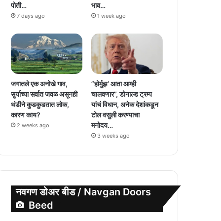
पोती…
भाव…
7 days ago
1 week ago
जगातले एक अनोखे गाव,
”होर्मुझ’ आता आम्ही
सुर्याच्या सर्वात जवळ असूनही
चालवणार”, डोनाल्ड ट्रम्प
थंडीने कुडकुडतात लोक,
यांचं विधान, अनेक देशांकडून
कारण काय?
टोल वसुली करण्याचा
मनोदय…
2 weeks ago
3 weeks ago
नवगण डोअर बीड / Navgan Doors
Beed