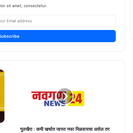
or sit amet, consectetur.
गुलखैरा
:
कमी
खर्चात
जास्त
नफा
मिळवायचा
असेल
तर
गुलखैरा
गुलखैरा : कमी खर्चात जास्त नफा मिळवायचा असेल तर