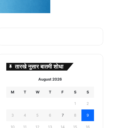
तारखे नुसार बातमी शोधा
August 2026
M
T
W
T
F
S
S
1
2
3
4
5
6
7
8
9
10
11
12
13
14
15
16