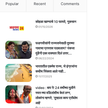
Popular
Recent
Comments
कोहळा खाण्याचे 10 फायदे, नुकसान
01/15/2026
फडणवीसांनी राज्यसभेसाठी तुमच्या
नावाचा प्रस्ताव पाठवलाय? पंकजा
मुंडेंनी एका वाक्यात दिलं उत्तर….
06/22/2024
भारतातील एकमेव राज्य, जे इंग्रजांना
कधीच जिंकता आले नाही…
11/17/2025
video : बाप रे! 24 वर्षांच्या मुलीने
स्वतःच्या वडिलांशीच केलं लग्न,
लोकांना म्हणते, ‘तुम्हाला काय प्राॅब्लेम
आहे’
12/02/2024