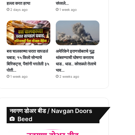
हल्ला करत हत्या
संपवले…
2 days ago
1 week ago
बस चालकाच्या घरात सापडलं
अमेरिकेने इराणसोबतचे युद्ध
घबाड; १५ किलो सोन्याचे
थांबवण्याची घोषणा करताच
बिस्किट्स, पैशांनी भरलेली ३५
धाड.. धाड.. कोसळले तेलाचे
पोती…
भाव…
1 week ago
2 weeks ago
नवगण डोअर बीड / Navgan Doors
Beed