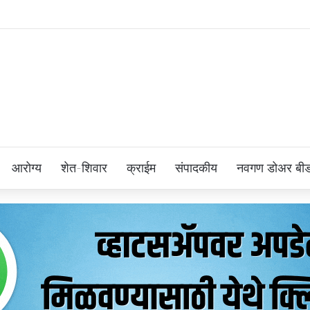
आरोग्य
शेत-शिवार
क्राईम
संपादकीय
नवगण डोअर बी