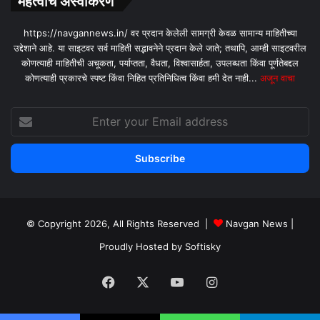
महत्वाचे अस्वीकरण
https://navgannews.in/ वर प्रदान केलेली सामग्री केवळ सामान्य माहितीच्या
उद्देशाने आहे. या साइटवर सर्व माहिती सद्भावनेने प्रदान केले जाते; तथापि, आम्ही साइटवरील
कोणत्याही माहितीची अचूकता, पर्याप्तता, वैधता, विश्वासार्हता, उपलब्धता किंवा पूर्णतेबद्दल
कोणत्याही प्रकारचे स्पष्ट किंवा निहित प्रतिनिधित्व किंवा हमी देत ​​नाही...
अजून वाचा
Enter
your
Email
address
© Copyright 2026, All Rights Reserved |
Navgan News
|
Proudly Hosted by
Softisky
Facebook
X
YouTube
Instagram