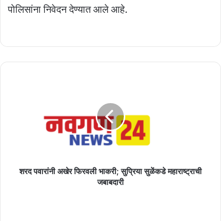
पोलिसांना निवेदन देण्यात आले आहे.
शरद
पवारांनी
अखेर
फिरवली
भाकरी;
सुप्रिया
सुळेंकडे
महाराष्ट्राची
जबाबदारी
शरद पवारांनी अखेर फिरवली भाकरी; सुप्रिया सुळेंकडे महाराष्ट्राची
जबाबदारी
राज्यात
१.२७