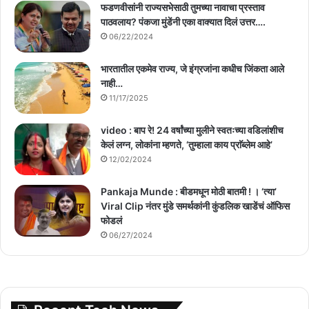
फडणवीसांनी राज्यसभेसाठी तुमच्या नावाचा प्रस्ताव
पाठवलाय? पंकजा मुंडेंनी एका वाक्यात दिलं उत्तर….
06/22/2024
भारतातील एकमेव राज्य, जे इंग्रजांना कधीच जिंकता आले
नाही…
11/17/2025
video : बाप रे! 24 वर्षांच्या मुलीने स्वतःच्या वडिलांशीच
केलं लग्न, लोकांना म्हणते, ‘तुम्हाला काय प्राॅब्लेम आहे’
12/02/2024
Pankaja Munde : बीडमधून मोठी बातमी ! । ‘त्या’
Viral Clip नंतर मुंडे समर्थकांनी कुंडलिक खाडेंचं ऑफिस
फोडलं
06/27/2024