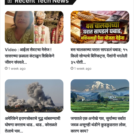
Recent Tech News
Video : आईला शेवटचा मेसेज !
बस चालकाच्या घरात सापडलं घबाड; १५
सासरच्या छळाला कंटाळून शिक्षिकेने
किलो सोन्याचे बिस्किट्स, पैशांनी भरलेली
जीवन संपवले…
३५ पोती…
1 week ago
1 week ago
अमेरिकेने इराणसोबतचे युद्ध थांबवण्याची
जगातले एक अनोखे गाव, सुर्याच्या सर्वात
घोषणा करताच धाड.. धाड.. कोसळले
जवळ असूनही थंडीने कुडकुडतात लोक,
तेलाचे भाव…
कारण काय?