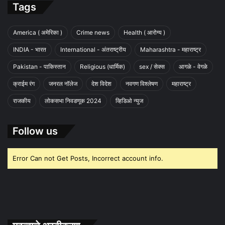
Tags
America ( अमेरिका )
Crime news
Health ( आरोग्य )
INDIA - भारत
International - अंतराष्ट्रीय
Maharashtra - महाराष्ट्र
Pakistan - पाकिस्तान
Religious (धार्मिक)
sex / सेक्स
आगळे - वेगळे
क्राईम रंग
जनरल नॉलेज
देश विदेश
नवगण विश्लेषण
महाराष्ट्र
राजकीय
लोकसभा निवडणूक 2024
व्हिडिओ न्युज
Follow us
Error Can not Get Posts, Incorrect account info.