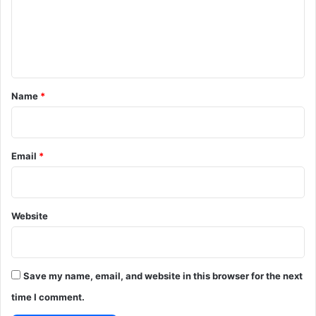
m
e
n
t
*
Name
*
Email
*
Website
Save my name, email, and website in this browser for the next
time I comment.