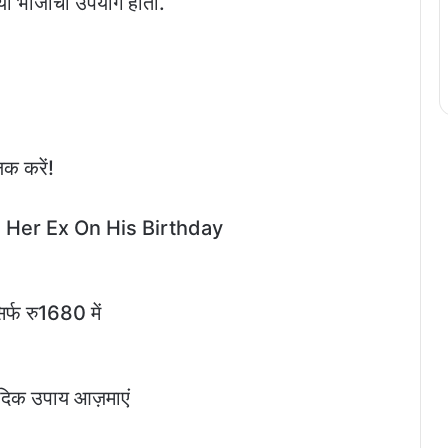
च्या भाजीचा उपयोग होतो.
िक करें!
 Her Ex On His Birthday
र्फ रु1680 में
्वेदिक उपाय आज़माएं