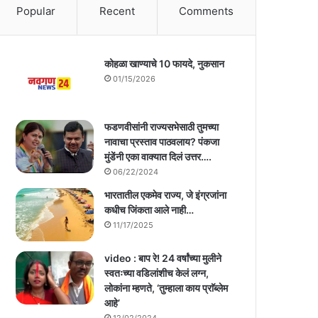
Popular
Recent
Comments
कोहळा खाण्याचे 10 फायदे, नुकसान
01/15/2026
फडणवीसांनी राज्यसभेसाठी तुमच्या
नावाचा प्रस्ताव पाठवलाय? पंकजा
मुंडेंनी एका वाक्यात दिलं उत्तर….
06/22/2024
भारतातील एकमेव राज्य, जे इंग्रजांना
कधीच जिंकता आले नाही…
11/17/2025
video : बाप रे! 24 वर्षांच्या मुलीने
स्वतःच्या वडिलांशीच केलं लग्न,
लोकांना म्हणते, ‘तुम्हाला काय प्राॅब्लेम
आहे’
12/02/2024