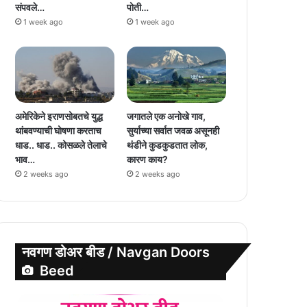
संपवले…
पोती…
1 week ago
1 week ago
अमेरिकेने इराणसोबतचे युद्ध
जगातले एक अनोखे गाव,
थांबवण्याची घोषणा करताच
सुर्याच्या सर्वात जवळ असूनही
धाड.. धाड.. कोसळले तेलाचे
थंडीने कुडकुडतात लोक,
भाव…
कारण काय?
2 weeks ago
2 weeks ago
नवगण डोअर बीड / Navgan Doors
Beed