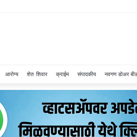
आरोग्य
शेत-शिवार
क्राईम
संपादकीय
नवगण डोअर बी