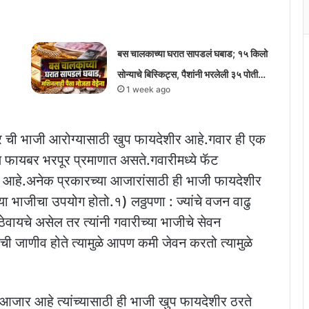
बस चालकाच्या घरात सापडलं घबाड; १५ किलो
सोन्याचे बिस्किट्स, पैशांनी भरलेली ३५ पोती…
1 week ago
ार ची भाजी आरोग्यासाठी खुप फायदेशीर आहे.गवार ही एक
 फायबर भरपूर प्रमाणात असते.गवारीमध्ये फॅट
र आहे.अनेक प्रकारच्या आजारांसाठी ही भाजी फायदेशीर
्या भाजीचा उपयोग होतो.१) लठ्ठपणा : ज्यांचे वजन वाढु
ेवायचे असेल तर त्यांनी गवारीच्या भाजीचे सेवन
ची जाणीव होते त्यामुळे आपण कमी जेवन करतो त्यामुळे
आजार आहे त्यांच्यासाठी ही भाजी खुप फायदेशीर ठरते