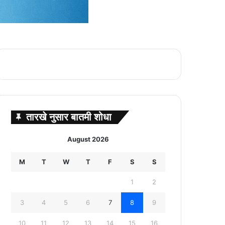
तारखे नुसार बातमी शोधा
August 2026
M
T
W
T
F
S
S
1
2
3
4
5
6
7
8
9
10
11
12
13
14
15
16