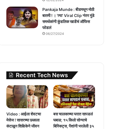
Pankaja Munde : बीडमधून मोठी
बातमी ! । ‘त्या’ Viral Clip नंतर मुंडे
समर्थकांनी कुंडलिक खाडेंचं ऑफिस
फोडलं
06/27/2024
Recent Tech News
Video : आईला शेवटचा
बस चालकाच्या घरात सापडलं
मेसेज ! सासरच्या छळाला
घबाड; १५ किलो सोन्याचे
कंटाळून शिक्षिकेने जीवन
बिस्किट्स, पैशांनी भरलेली ३५