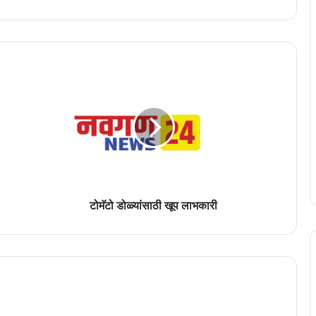
टोमॅटो
डोळ्यांसाठी
खूप
लाभकारी
टोमॅटो डोळ्यांसाठी खूप लाभकारी