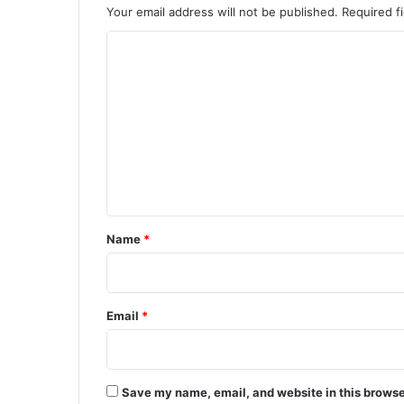
Your email address will not be published.
Required f
C
o
m
m
e
n
t
*
Name
*
Email
*
Save my name, email, and website in this browse