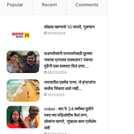
Popular
Recent
Comments
कोहळा खाण्याचे 10 फायदे, नुकसान
01/15/2026
फडणवीसांनी राज्यसभेसाठी तुमच्या
नावाचा प्रस्ताव पाठवलाय? पंकजा
मुंडेंनी एका वाक्यात दिलं उत्तर….
06/22/2024
भारतातील एकमेव राज्य, जे इंग्रजांना
कधीच जिंकता आले नाही…
11/17/2025
video : बाप रे! 24 वर्षांच्या मुलीने
स्वतःच्या वडिलांशीच केलं लग्न,
लोकांना म्हणते, ‘तुम्हाला काय प्राॅब्लेम
आहे’
12/02/2024