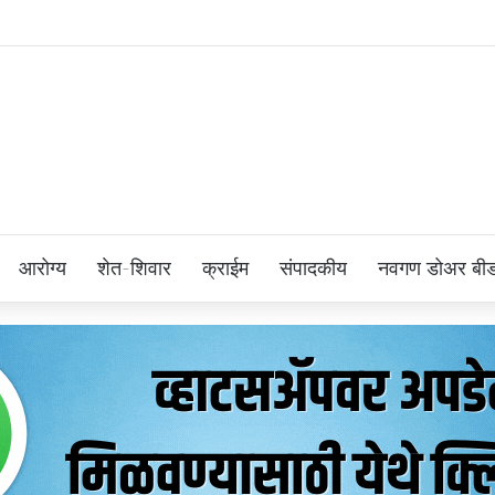
आरोग्य
शेत-शिवार
क्राईम
संपादकीय
नवगण डोअर बी