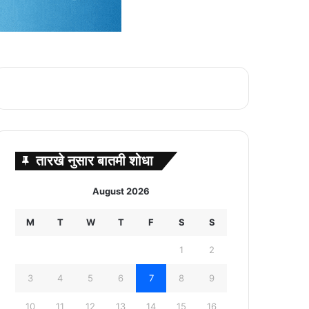
तारखे नुसार बातमी शोधा
August 2026
M
T
W
T
F
S
S
1
2
3
4
5
6
7
8
9
10
11
12
13
14
15
16