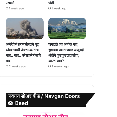
संपवले…
पोती…
1 week ago
1 week ago
अमेरिकेने इराणसोबतचे युद्ध
जगातले एक अनोखे गाव,
थांबवण्याची घोषणा करताच
सुर्याच्या सर्वात जवळ असूनही
धाड.. धाड.. कोसळले तेलाचे
थंडीने कुडकुडतात लोक,
भाव…
कारण काय?
2 weeks ago
2 weeks ago
नवगण डोअर बीड / Navgan Doors
Beed