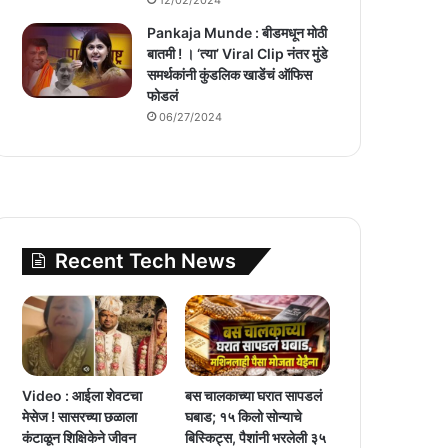
Pankaja Munde : बीडमधून मोठी
बातमी ! । ‘त्या’ Viral Clip नंतर मुंडे
समर्थकांनी कुंडलिक खाडेंचं ऑफिस
फोडलं
06/27/2024
Recent Tech News
Video : आईला शेवटचा
बस चालकाच्या घरात सापडलं
मेसेज ! सासरच्या छळाला
घबाड; १५ किलो सोन्याचे
कंटाळून शिक्षिकेने जीवन
बिस्किट्स, पैशांनी भरलेली ३५