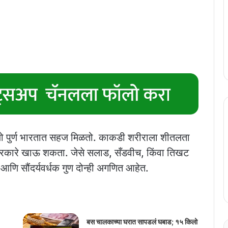
जो पुर्ण भारतात सहज मिळतो. काकडी शरीराला शीतलता
 प्रकारे खाऊ शकता. जेसे सलाड, सँडवीच, किंवा तिखट
णि सौंदर्यवर्धक गुण दोन्ही अगणित आहेत.
बस चालकाच्या घरात सापडलं घबाड; १५ किलो