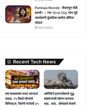
Pankaja Munde : बीडमधून मोठी
बातमी ! । ‘त्या’ Viral Clip नंतर मुंडे
समर्थकांनी कुंडलिक खाडेंचं ऑफिस
फोडलं
06/27/2024
Recent Tech News
बस चालकाच्या घरात सापडलं
अमेरिकेने इराणसोबतचे युद्ध
घबाड; १५ किलो सोन्याचे
थांबवण्याची घोषणा करताच
बिस्किट्स, पैशांनी भरलेली ३५
धाड.. धाड.. कोसळले तेलाचे