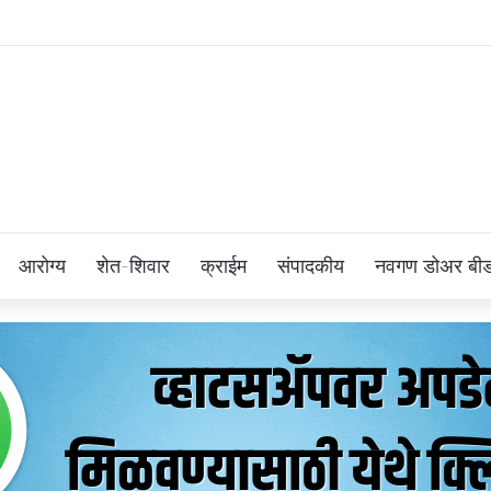
आरोग्य
शेत-शिवार
क्राईम
संपादकीय
नवगण डोअर बी