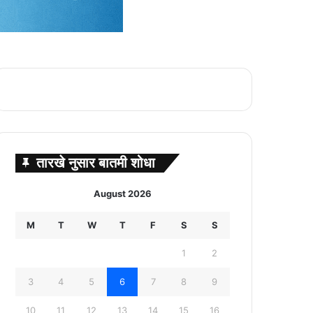
तारखे नुसार बातमी शोधा
August 2026
M
T
W
T
F
S
S
1
2
3
4
5
6
7
8
9
10
11
12
13
14
15
16