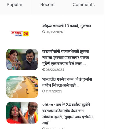
Popular
Recent
Comments
कोहळा खाण्याचे 10 फायदे, नुकसान
01/15/2026
फडणवीसांनी राज्यसभेसाठी तुमच्या
नावाचा प्रस्ताव पाठवलाय? पंकजा
मुंडेंनी एका वाक्यात दिलं उत्तर….
06/22/2024
भारतातील एकमेव राज्य, जे इंग्रजांना
कधीच जिंकता आले नाही…
11/17/2025
video : बाप रे! 24 वर्षांच्या मुलीने
स्वतःच्या वडिलांशीच केलं लग्न,
लोकांना म्हणते, ‘तुम्हाला काय प्राॅब्लेम
आहे’
12/02/2024