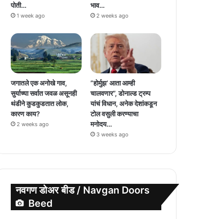
पोती…
भाव…
1 week ago
2 weeks ago
जगातले एक अनोखे गाव,
”होर्मुझ’ आता आम्ही
सुर्याच्या सर्वात जवळ असूनही
चालवणार”, डोनाल्ड ट्रम्प
थंडीने कुडकुडतात लोक,
यांचं विधान, अनेक देशांकडून
कारण काय?
टोल वसुली करण्याचा
मनोदय…
2 weeks ago
3 weeks ago
नवगण डोअर बीड / Navgan Doors
Beed