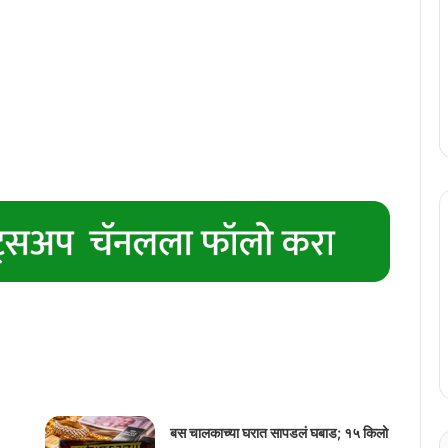
बस चालकाच्या घरात सापडलं घबाड; १५ किलो