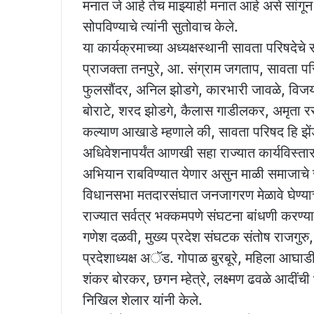
मनात जे आहे तेच माझ्याही मनात आहे असे सांग
सोपविण्याचे त्यांनी सुतोवाच केले.
या कार्यक्रमाच्या अध्यक्षस्थानी सावता परिषदेच
प्राजक्ता तनपुरे, आ. संग्राम जगताप, सावता परि
फुलसौंदर, अनिल झोडगे, कारभारी जावळे, विजय
बोराटे, शरद झोडगे, कैलास गाडीलकर, अमृता रस
कल्याण आखाडे म्हणाले की, सावता परिषद हि झेंड
अधिवेशनापर्यंत आणखी सहा राज्यात कार्यविस्तार
अभियान राबविण्यात येणार असुन माळी समाजाच
विधानसभा मतदारसंघात जनजागरण मेळावे घेण्याचे त्य
राज्यात सर्वत्र भक्कमपणे संघटना बांधणी करण्या
गणेश दळवी, मुख्य प्रदेश संघटक संतोष राजगुरु,
प्रदेशाध्यक्ष अॅड. गोपाळ बुरबूरे, महिला आघाड
शंकर बोरकर, छगन म्हेत्रे, लक्ष्मण ढवळे आदींच
निखिल शेलार यांनी केले.