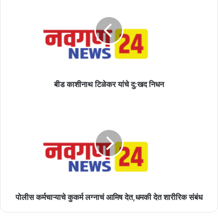
काशीनाथ
टिळेकर
यांचे
दु:खद
निधन
बीड काशीनाथ टिळेकर यांचे दु:खद निधन
पोलीस
कर्मचाऱ्याचे
कुकर्म
लग्नाचं
आमिष
देत,धमकी
देत
शारीरिक
संबंध
पोलीस कर्मचाऱ्याचे कुकर्म लग्नाचं आमिष देत,धमकी देत शारीरिक संबंध