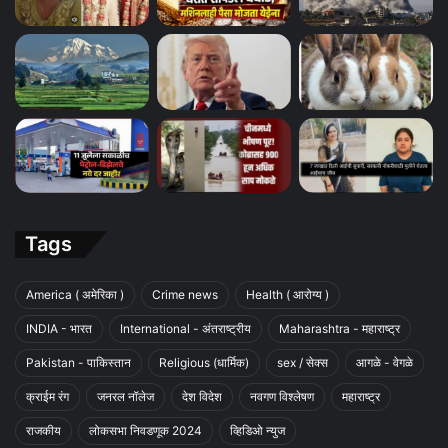
Tags
America ( अमेरिका )
Crime news
Health ( आरोग्य )
INDIA - भारत
International - अंतराष्ट्रीय
Maharashtra - महाराष्ट्र
Pakistan - पाकिस्तान
Religious (धार्मिक)
sex / सेक्स
आगळे - वेगळे
क्राईम रंग
जनरल नॉलेज
देश विदेश
नवगण विश्लेषण
महाराष्ट्र
राजकीय
लोकसभा निवडणूक 2024
व्हिडिओ न्युज