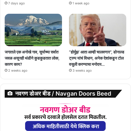
7 days ago
1 week ago
जगातले एक अनोखे गाव, सुर्याच्या सर्वात
”होर्मुझ’ आता आम्ही चालवणार”, डोनाल्ड
जवळ असूनही थंडीने कुडकुडतात लोक,
ट्रम्प यांचं विधान, अनेक देशांकडून टोल
कारण काय?
वसुली करण्याचा मनोदय…
2 weeks ago
3 weeks ago
नवगण डोअर बीड / Navgan Doors Beed