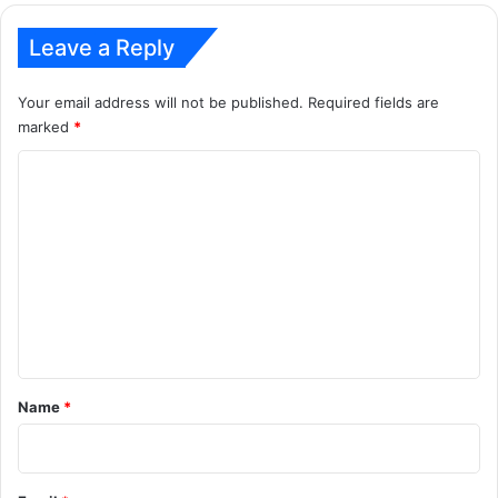
Leave a Reply
Your email address will not be published.
Required fields are
marked
*
C
o
m
m
e
n
t
*
Name
*