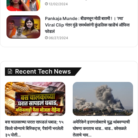
12/02/2024
Pankaja Munde : बीडमधून मोठी बातमी ! । ‘त्या’
Viral Clip नंतर मुंडे समर्थकांनी कुंडलिक खाडेंचं ऑफिस
फोडलं
06/27/2024
Recent Tech News
बस चालकाच्या घरात सापडलं घबाड; १५
अमेरिकेने इराणसोबतचे युद्ध थांबवण्याची
किलो सोन्याचे बिस्किट्स, पैशांनी भरलेली
घोषणा करताच धाड.. धाड.. कोसळले
३५ पोती…
तेलाचे भाव…