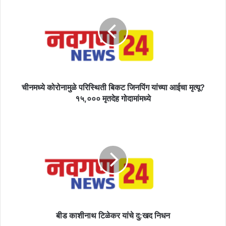
कोरोनामुळे
परिस्थिती
बिकट
जिनपिंग
यांच्या
आईचा
मृत्यू?
१५,०००
मृतदेह
चीनमध्ये कोरोनामुळे परिस्थिती बिकट जिनपिंग यांच्या आईचा मृत्यू?
गोदामांमध्ये
१५,००० मृतदेह गोदामांमध्ये
बीड
काशीनाथ
टिळेकर
यांचे
दु:खद
निधन
बीड काशीनाथ टिळेकर यांचे दु:खद निधन