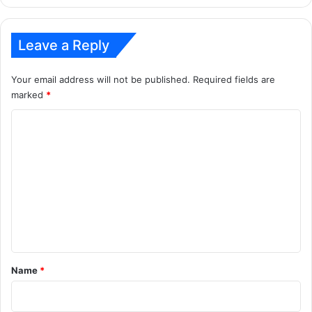
Leave a Reply
Your email address will not be published.
Required fields are
marked
*
C
o
m
m
e
n
t
*
Name
*