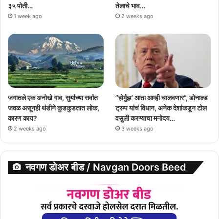
३५ पोती…
तेलाचे भाव…
1 week ago
2 weeks ago
जगातले एक अनोखे गाव, सुर्याच्या सर्वात
”होर्मुझ’ आता आम्ही चालवणार”, डोनाल्ड
जवळ असूनही थंडीने कुडकुडतात लोक,
ट्रम्प यांचं विधान, अनेक देशांकडून टोल
कारण काय?
वसुली करण्याचा मनोदय…
2 weeks ago
3 weeks ago
नवगण डोअर बीड / Navgan Doors Beed