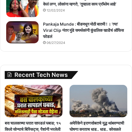
केलं लग्न, लोकांना म्हणते, ‘तुम्हाला काय प्राॅब्लेम आहे’
12/02/2024
Pankaja Munde : बीडमधून मोठी बातमी ! । ‘त्या’
Viral Clip नंतर मुंडे समर्थकांनी कुंडलिक खाडेंचं ऑफिस
फोडलं
06/27/2024
Recent Tech News
बस चालकाच्या घरात सापडलं घबाड; १५
अमेरिकेने इराणसोबतचे युद्ध थांबवण्याची
किलो सोन्याचे बिस्किट्स, पैशांनी भरलेली
घोषणा करताच धाड.. धाड.. कोसळले