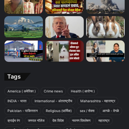
Tags
America ( अमेरिका )
Crime news
Health ( आरोग्य )
INDIA - भारत
International - अंतराष्ट्रीय
Maharashtra - महाराष्ट्र
Pakistan - पाकिस्तान
Religious (धार्मिक)
sex / सेक्स
आगळे - वेगळे
क्राईम रंग
जनरल नॉलेज
देश विदेश
नवगण विश्लेषण
महाराष्ट्र