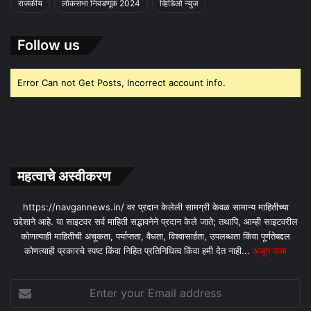
राजकीय
लोकसभा निवडणूक 2024
व्हिडिओ न्युज
Follow us
Error Can not Get Posts, Incorrect account info.
महत्वाचे अस्वीकरण
https://navgannews.in/ वर प्रदान केलेली सामग्री केवळ सामान्य माहितीच्या
उद्देशाने आहे. या साइटवर सर्व माहिती सद्भावनेने प्रदान केले जाते; तथापि, आम्ही साइटवरील
कोणत्याही माहितीची अचूकता, पर्याप्तता, वैधता, विश्वासार्हता, उपलब्धता किंवा पूर्णतेबद्दल
कोणत्याही प्रकारचे स्पष्ट किंवा निहित प्रतिनिधित्व किंवा हमी देत ​​नाही...
अजून वाचा
Enter
your