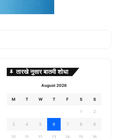
तारखे नुसार बातमी शोधा
August 2026
M
T
W
T
F
S
S
1
2
3
4
5
6
7
8
9
10
11
12
13
14
15
16