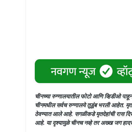
चीनच्या रुग्णालयातील फोटो आणि व्हिडीओ पाहू
चीनमधील सर्वच रुग्णालये तुडूंब भरली आहेत. मृतद
ठेवण्यात आले आहे. सगळीकडे मृतदेहांची रास दि
आहे. या दृश्यामुळे चीनच नव्हे तर अख्ख जग हादर