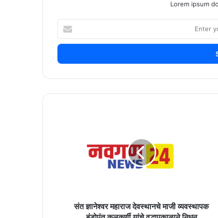
Lorem ipsum dol
Enter
your
Email
address
संत
ज्ञानेश्वर
महाराज
देवस्थानचे
माजी
व्यवस्थापक
बंडोपंत
कुलकर्णी
यांचे
वृद्धापकाळाने
संत ज्ञानेश्वर महाराज देवस्थानचे माजी व्यवस्थापक
निधन
बंडोपंत कुलकर्णी यांचे वृद्धापकाळाने निधन