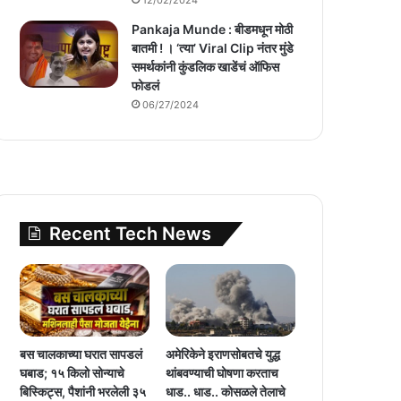
Pankaja Munde : बीडमधून मोठी
बातमी ! । ‘त्या’ Viral Clip नंतर मुंडे
समर्थकांनी कुंडलिक खाडेंचं ऑफिस
फोडलं
06/27/2024
Recent Tech News
बस चालकाच्या घरात सापडलं
अमेरिकेने इराणसोबतचे युद्ध
घबाड; १५ किलो सोन्याचे
थांबवण्याची घोषणा करताच
बिस्किट्स, पैशांनी भरलेली ३५
धाड.. धाड.. कोसळले तेलाचे