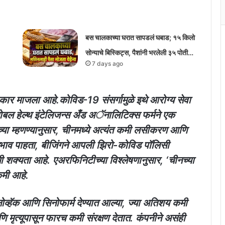
बस चालकाच्या घरात सापडलं घबाड; १५ किलो
सोन्याचे बिस्किट्स, पैशांनी भरलेली ३५ पोती…
7 days ago
हाकार माजला आहे.कोविड-19 संसर्गामुळे इथे आरोग्य सेवा
ोबल हेल्थ इंटेलिजन्स अँड अॅनालिटिक्स फर्मने एक
या म्हणण्यानुसार, चीनमध्ये अत्यंत कमी लसीकरण आणि
अभाव पाहता, बीजिंगने आपली झिरो-कोविड पॉलिसी
ची शक्यता आहे. एअरफिनिटीच्या विश्लेषणानुसार, ‘चीनच्या
कमी आहे.
ोव्हॅक आणि सिनोफार्म देण्यात आल्या, ज्या अतिशय कमी
ि मृत्यूपासून फारच कमी संरक्षण देतात. कंपनीने असंही