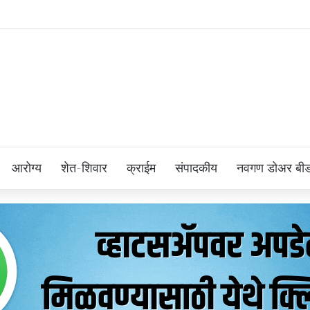
आरोग्य
शेत-शिवार
क्राईम
संपादकीय
नवगण डोअर बी