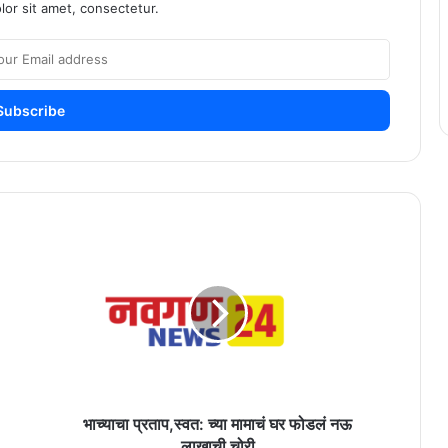
or sit amet, consectetur.
भाच्याचा
प्रताप,स्वत:
च्या
मामाचं
घर
फोडलं
नऊ
लाखाची
चोरी
भाच्याचा प्रताप,स्वत: च्या मामाचं घर फोडलं नऊ
लाखाची चोरी