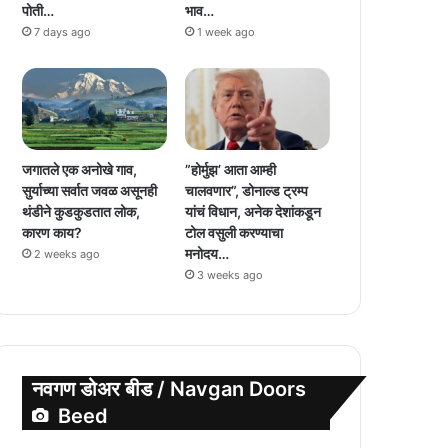
पोती…
भाव…
7 days ago
1 week ago
जगातले एक अनोखे गाव,
”होर्मुझ’ आता आम्ही
सुर्याच्या सर्वात जवळ असूनही
चालवणार”, डोनाल्ड ट्रम्प
थंडीने कुडकुडतात लोक,
यांचं विधान, अनेक देशांकडून
कारण काय?
टोल वसुली करण्याचा
मनोदय…
2 weeks ago
3 weeks ago
नवगण डोअर बीड / Navgan Doors
Beed