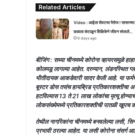
Related Articles
Video : आईला शेवटचा मेसेज ! सासरच्या
छळाला कंटाळून शिक्षिकेने जीवन संपवले…
6 days ago
बीजिंग : सध्या चीनमध्ये कोरोना व्हायरसमुळे हा
कोलमडू लागल्या आहेत. दरम्यान, लंडनस्थित ग्ल
भीतीदायक आकडेवारी सादर केली आहे. या फर्मच्
बूस्टर डोस तसंच हायब्रिड प्रतिकारशक्तीचा 
हटविल्यास 13 ते 21 लाख लोकांचा मृत्यू होण्या
लोकसंख्येमध्ये प्रतिकारशक्तीची पातळी खूपच 
तेथील नागरिकांना चीनमध्ये बनवलेल्या लसी, सिन
प्रभावी ठरल्या आहेत. या लसी कोरोना संसर्ग आण