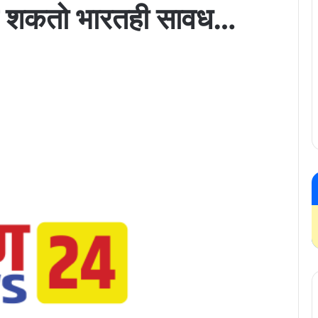
होऊ शकतो भारतही सावध…