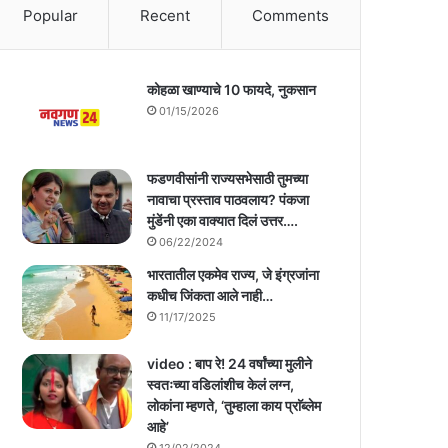
Popular
Recent
Comments
कोहळा खाण्याचे 10 फायदे, नुकसान
01/15/2026
फडणवीसांनी राज्यसभेसाठी तुमच्या
नावाचा प्रस्ताव पाठवलाय? पंकजा
मुंडेंनी एका वाक्यात दिलं उत्तर….
06/22/2024
भारतातील एकमेव राज्य, जे इंग्रजांना
कधीच जिंकता आले नाही…
11/17/2025
video : बाप रे! 24 वर्षांच्या मुलीने
स्वतःच्या वडिलांशीच केलं लग्न,
लोकांना म्हणते, ‘तुम्हाला काय प्राॅब्लेम
आहे’
12/02/2024