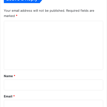
Your email address will not be published.
Required fields are
marked
*
C
o
m
m
e
n
t
*
Name
*
Email
*