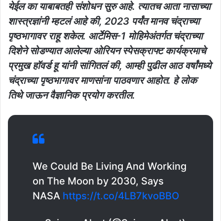
येईल का याबाबतही संशोधन सुरु आहे. त्यातच आता नासाच्या
शास्त्रज्ञांनी म्हटलं आहे की, 2023 पर्यंत मानव चंद्राच्या
पृष्ठभागावर राहू शकेल. आर्टेमिस-1 मोहिमेअंतर्गत चंद्राच्या
दिशेने सोडण्यात आलेल्या ओरियन स्पेसक्राफ्ट कार्यक्रमाचे
प्रमुख हॉवर्ड हू यांनी सांगितलं की, आम्ही पुढील आठ वर्षांमध्ये
चंद्राच्या पृष्ठभागावर माणसांना पाठवणार आहोत. हे लोक
तिथे जाऊन वैज्ञानिक प्रयोग करतील.
We Could Be Living And Working
on The Moon by 2030, Says
NASA
https://t.co/4LB7kvoBBO