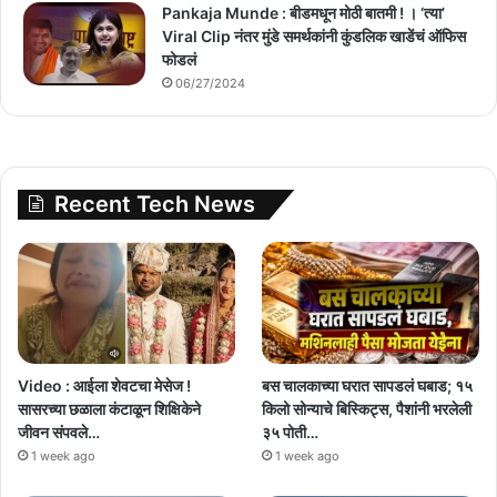
Pankaja Munde : बीडमधून मोठी बातमी ! । ‘त्या’
Viral Clip नंतर मुंडे समर्थकांनी कुंडलिक खाडेंचं ऑफिस
फोडलं
06/27/2024
Recent Tech News
Video : आईला शेवटचा मेसेज !
बस चालकाच्या घरात सापडलं घबाड; १५
सासरच्या छळाला कंटाळून शिक्षिकेने
किलो सोन्याचे बिस्किट्स, पैशांनी भरलेली
जीवन संपवले…
३५ पोती…
1 week ago
1 week ago