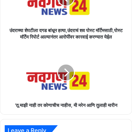
शव
पोस्ट
मॉर्टेमसाठी,पोस्ट
मॉर्टेम
रिपोर्ट
उंदराच्या शेपटीला दगड बांधून हत्या,उंदराचं शव पोस्ट मॉर्टेमसाठी,पोस्ट
आल्यानंतर
मॉर्टेम रिपोर्ट आल्यानंतर आरोपींवर कारवाई करण्यात येईल
आरोपींवर
कारवाई
'तू
करण्यात
माझी
येईल
नाही
तर
कोणाचीच
नाहीस,
मी
मरेन
आणि
तुलाही
'तू माझी नाही तर कोणाचीच नाहीस, मी मरेन आणि तुलाही मारीन
मारीन
Leave a Reply