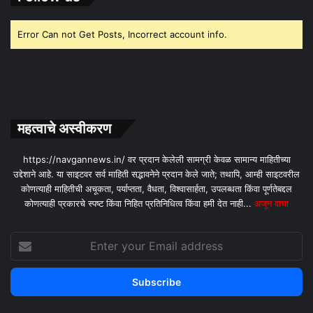
Error Can not Get Posts, Incorrect account info.
महत्वाचे अस्वीकरण
https://navgannews.in/ वर प्रदान केलेली सामग्री केवळ सामान्य माहितीच्या
उद्देशाने आहे. या साइटवर सर्व माहिती सद्भावनेने प्रदान केले जाते; तथापि, आम्ही साइटवरील
कोणत्याही माहितीची अचूकता, पर्याप्तता, वैधता, विश्वासार्हता, उपलब्धता किंवा पूर्णतेबद्दल
कोणत्याही प्रकारचे स्पष्ट किंवा निहित प्रतिनिधित्व किंवा हमी देत ​​नाही...
अजून वाचा
Enter
your
Email
address