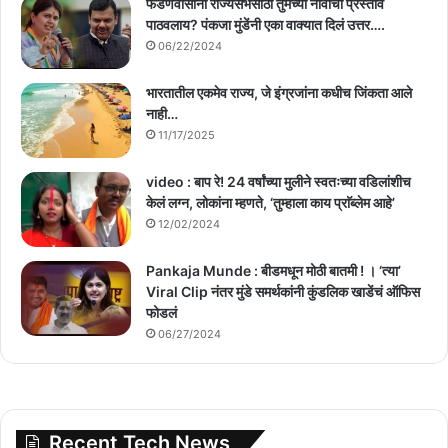
फडणवीसांनी राज्यसभेसाठी तुमच्या नावाचा प्रस्ताव
पाठवलाय? पंकजा मुंडेंनी एका वाक्यात दिलं उत्तर….
06/22/2024
भारतातील एकमेव राज्य, जे इंग्रजांना कधीच जिंकता आले
नाही…
11/17/2025
video : बाप रे! 24 वर्षांच्या मुलीने स्वतःच्या वडिलांशीच
केलं लग्न, लोकांना म्हणते, ‘तुम्हाला काय प्राॅब्लेम आहे’
12/02/2024
Pankaja Munde : बीडमधून मोठी बातमी ! । ‘त्या’
Viral Clip नंतर मुंडे समर्थकांनी कुंडलिक खाडेंचं ऑफिस
फोडलं
06/27/2024
Recent Tech News