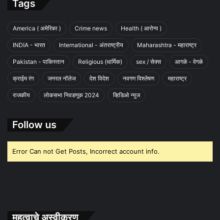
Tags
America ( अमेरिका )
Crime news
Health ( आरोग्य )
INDIA - भारत
International - अंतराष्ट्रीय
Maharashtra - महाराष्ट्र
Pakistan - पाकिस्तान
Religious (धार्मिक)
sex / सेक्स
आगळे - वेगळे
क्राईम रंग
जनरल नॉलेज
देश विदेश
नवगण विश्लेषण
महाराष्ट्र
राजकीय
लोकसभा निवडणूक 2024
व्हिडिओ न्युज
Follow us
Error Can not Get Posts, Incorrect account info.
महत्वाचे अस्वीकरण