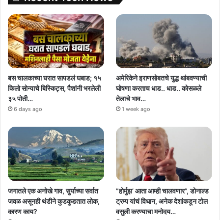
बस चालकाच्या घरात सापडलं घबाड; १५
अमेरिकेने इराणसोबतचे युद्ध थांबवण्याची
किलो सोन्याचे बिस्किट्स, पैशांनी भरलेली
घोषणा करताच धाड.. धाड.. कोसळले
३५ पोती…
तेलाचे भाव…
6 days ago
1 week ago
जगातले एक अनोखे गाव, सुर्याच्या सर्वात
”होर्मुझ’ आता आम्ही चालवणार”, डोनाल्ड
जवळ असूनही थंडीने कुडकुडतात लोक,
ट्रम्प यांचं विधान, अनेक देशांकडून टोल
कारण काय?
वसुली करण्याचा मनोदय…