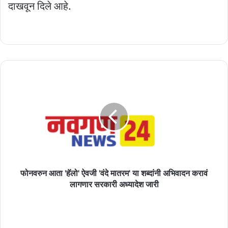
दाखवून दिले आहे.
फोनवरुन
आता
'हॅलो'
ऐवजी
'वंदे
मातरम'
या
शब्दांनी
अभिवादन
करावं
फोनवरुन आता 'हॅलो' ऐवजी 'वंदे मातरम' या शब्दांनी अभिवादन करावं
लागणार
लागणार सरकारी अध्यादेश जारी
सरकारी
अध्यादेश
प्रेयसीला
जारी
भेटण्यासाठी
तरुणान