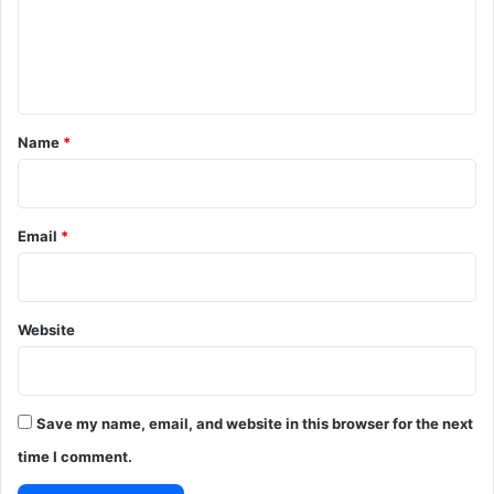
m
e
n
t
*
Name
*
Email
*
Website
Save my name, email, and website in this browser for the next
time I comment.