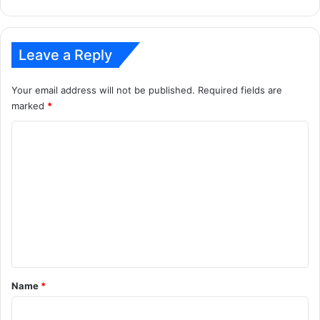
Leave a Reply
Your email address will not be published.
Required fields are
marked
*
C
o
m
m
e
n
t
*
Name
*