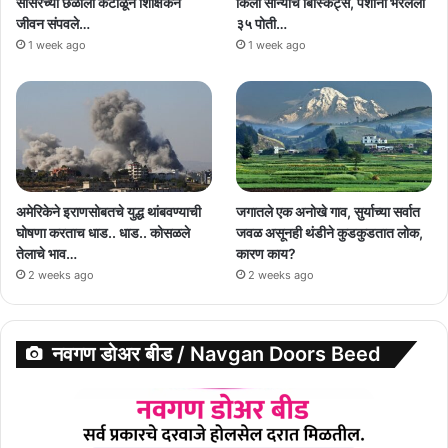
सासरच्या छळाला कंटाळून शिक्षिकेने
किलो सोन्याचे बिस्किट्स, पैशांनी भरलेली
जीवन संपवले…
३५ पोती…
1 week ago
1 week ago
अमेरिकेने इराणसोबतचे युद्ध थांबवण्याची
जगातले एक अनोखे गाव, सुर्याच्या सर्वात
घोषणा करताच धाड.. धाड.. कोसळले
जवळ असूनही थंडीने कुडकुडतात लोक,
तेलाचे भाव…
कारण काय?
2 weeks ago
2 weeks ago
नवगण डोअर बीड / Navgan Doors Beed