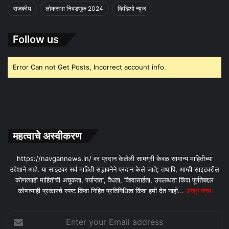
राजकीय
लोकसभा निवडणूक 2024
व्हिडिओ न्युज
Follow us
Error Can not Get Posts, Incorrect account info.
महत्वाचे अस्वीकरण
https://navgannews.in/ वर प्रदान केलेली सामग्री केवळ सामान्य माहितीच्या
उद्देशाने आहे. या साइटवर सर्व माहिती सद्भावनेने प्रदान केले जाते; तथापि, आम्ही साइटवरील
कोणत्याही माहितीची अचूकता, पर्याप्तता, वैधता, विश्वासार्हता, उपलब्धता किंवा पूर्णतेबद्दल
कोणत्याही प्रकारचे स्पष्ट किंवा निहित प्रतिनिधित्व किंवा हमी देत ​​नाही...
अजून वाचा
Enter
your