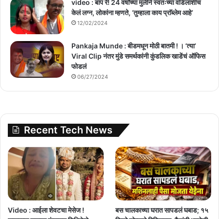
video : बाप रे! 24 वर्षांच्या मुलीने स्वतःच्या वडिलांशीच
केलं लग्न, लोकांना म्हणते, ‘तुम्हाला काय प्राॅब्लेम आहे’
12/02/2024
Pankaja Munde : बीडमधून मोठी बातमी ! । ‘त्या’
Viral Clip नंतर मुंडे समर्थकांनी कुंडलिक खाडेंचं ऑफिस
फोडलं
06/27/2024
Recent Tech News
Video : आईला शेवटचा मेसेज !
बस चालकाच्या घरात सापडलं घबाड; १५