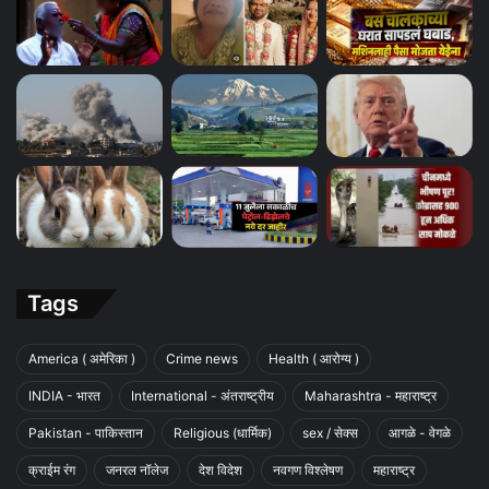
Tags
America ( अमेरिका )
Crime news
Health ( आरोग्य )
INDIA - भारत
International - अंतराष्ट्रीय
Maharashtra - महाराष्ट्र
Pakistan - पाकिस्तान
Religious (धार्मिक)
sex / सेक्स
आगळे - वेगळे
क्राईम रंग
जनरल नॉलेज
देश विदेश
नवगण विश्लेषण
महाराष्ट्र