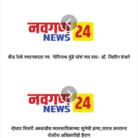
रेल्वे
स्थानकाला
स्व.
गोपिनाथ
मुंडे
यांचं
नाव
दया-
डॉ.
बीड रेल्वे स्थानकाला स्व. गोपिनाथ मुंडे यांचं नाव दया- डॉ. जितीन वंजारे
जितीन
वंजारे
दोघात
तिसरी
अब्जाधीश
व्यावसायिकाच्या
सूनेची
हत्या,तपास
करताना
पोलीस
अधिकारीही
हैराण
दोघात तिसरी अब्जाधीश व्यावसायिकाच्या सूनेची हत्या,तपास करताना
पोलीस अधिकारीही हैराण