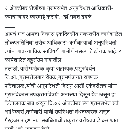
२ ऑक्टोबर रोजीच्या ग्रामसभेत अनुपस्थित आधिकारी-
कर्मचाऱ्यांवर कारवाई करावी:-डाॅ.गणेश ढवळे
____
आमचं गाव आमचा विकास एकदिवसीय गणस्तरीय कार्यशाळेत
लोकप्रतिनिधी तसेच आधिकारी-कर्मचाऱ्यांची अनुपस्थिती
त्यांना गावच्या विकासाविषयी गाभीर्य नसल्याचे द्योतक आहे. या
कार्यशाळेत बहुसंख्य गावातील
तलाठी,आरोग्यसेवक,कृषी सहाय्यक,पशुसंवर्धन
वि.आ.,ग्रामरोजगार सेवक,ग्रामपंचायत संगणक
परिचालक,यांची अनुपस्थिती दिसून आली एकंदरीतच यांना
ग्रामविकास उपक्रमांविषयी अनास्था दिसून येत असून ही
चिंताजनक बाब असून दि.०२ ऑक्टोबर च्या ग्रामसभेत सर्व
आधिकारी;कर्मचारी यांची उपस्थिती बंधनकारक असुन
गैरहजर राहणा-या संबधितांची तक्रार वरीष्ठांकडे करण्यात
यावी असे आवाहन केले.