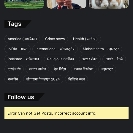
Tags
America ( अमेरिका )
Crime news
Health ( आरोग्य )
INDIA - भारत
International - अंतराष्ट्रीय
Maharashtra - महाराष्ट्र
Pakistan - पाकिस्तान
Religious (धार्मिक)
sex / सेक्स
आगळे - वेगळे
क्राईम रंग
जनरल नॉलेज
देश विदेश
नवगण विश्लेषण
महाराष्ट्र
राजकीय
लोकसभा निवडणूक 2024
व्हिडिओ न्युज
Follow us
Error Can not Get Posts, Incorrect account info.