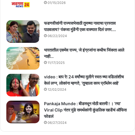
01/15/2026
फडणवीसांनी राज्यसभेसाठी तुमच्या नावाचा प्रस्ताव
पाठवलाय? पंकजा मुंडेंनी एका वाक्यात दिलं उत्तर….
06/22/2024
भारतातील एकमेव राज्य, जे इंग्रजांना कधीच जिंकता आले
नाही…
11/17/2025
video : बाप रे! 24 वर्षांच्या मुलीने स्वतःच्या वडिलांशीच
केलं लग्न, लोकांना म्हणते, ‘तुम्हाला काय प्राॅब्लेम आहे’
12/02/2024
Pankaja Munde : बीडमधून मोठी बातमी ! । ‘त्या’
Viral Clip नंतर मुंडे समर्थकांनी कुंडलिक खाडेंचं ऑफिस
फोडलं
06/27/2024