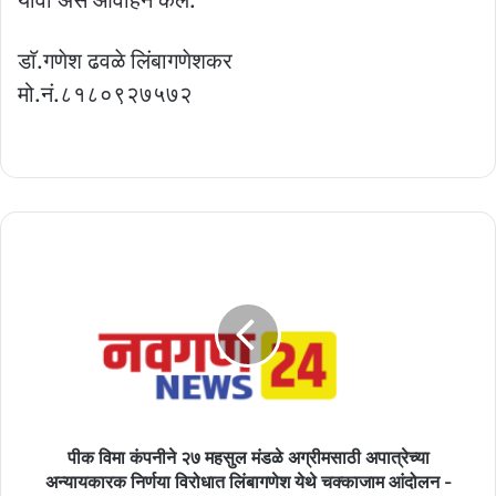
डाॅ.गणेश ढवळे लिंबागणेशकर
मो.नं.८१८०९२७५७२
पीक
विमा
कंपनीने
२७
महसुल
मंडळे
अग्रीमसाठी
अपात्रेच्या
अन्यायकारक
निर्णया
पीक विमा कंपनीने २७ महसुल मंडळे अग्रीमसाठी अपात्रेच्या
विरोधात
अन्यायकारक निर्णया विरोधात लिंबागणेश येथे चक्काजाम आंदोलन -