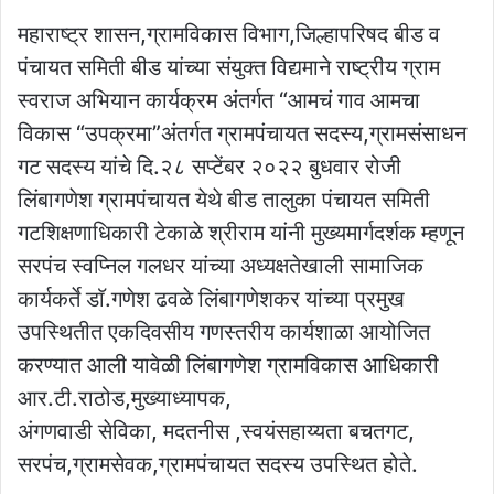
महाराष्ट्र शासन,ग्रामविकास विभाग,जिल्हापरिषद बीड व
पंचायत समिती बीड यांच्या संयुक्त विद्यमाने राष्ट्रीय ग्राम
स्वराज अभियान कार्यक्रम अंतर्गत “आमचं गाव आमचा
विकास “उपक्रमा”अंतर्गत ग्रामपंचायत सदस्य,ग्रामसंसाधन
गट सदस्य यांचे दि.२८ सप्टेंबर २०२२ बुधवार रोजी
लिंबागणेश ग्रामपंचायत येथे बीड तालुका पंचायत समिती
गटशिक्षणाधिकारी टेकाळे श्रीराम यांनी मुख्यमार्गदर्शक म्हणून
सरपंच स्वप्निल गलधर यांच्या अध्यक्षतेखाली सामाजिक
कार्यकर्ते डाॅ.गणेश ढवळे लिंबागणेशकर यांच्या प्रमुख
उपस्थितीत एकदिवसीय गणस्तरीय कार्यशाळा आयोजित
करण्यात आली यावेळी लिंबागणेश ग्रामविकास आधिकारी
आर.टी.राठोड,मुख्याध्यापक,
अंगणवाडी सेविका, मदतनीस ,स्वयंसहाय्यता बचतगट,
सरपंच,ग्रामसेवक,ग्रामपंचायत सदस्य उपस्थित होते.