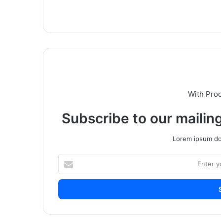
With Pro
Subscribe to our mailing
Lorem ipsum dol
Enter
your
Email
address