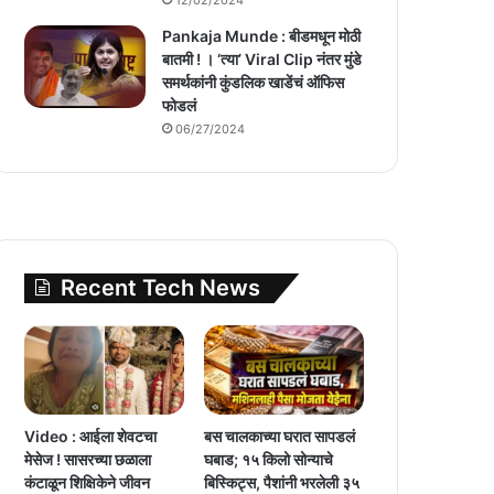
Pankaja Munde : बीडमधून मोठी
बातमी ! । ‘त्या’ Viral Clip नंतर मुंडे
समर्थकांनी कुंडलिक खाडेंचं ऑफिस
फोडलं
06/27/2024
Recent Tech News
Video : आईला शेवटचा
बस चालकाच्या घरात सापडलं
मेसेज ! सासरच्या छळाला
घबाड; १५ किलो सोन्याचे
कंटाळून शिक्षिकेने जीवन
बिस्किट्स, पैशांनी भरलेली ३५