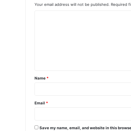
Your email address will not be published.
Required f
C
o
m
m
e
n
t
*
Name
*
Email
*
Save my name, email, and website in this browse