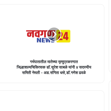
गर्भपातातील
मातेच्या
मृत्युप्रकरणात
जिल्हाशल्यचिकित्सक
डाॅ.सुरेश
साबळे
यांनी
४
सदस्यीय
समिती
गर्भपातातील मातेच्या मृत्युप्रकरणात
नेमली
जिल्हाशल्यचिकित्सक डाॅ.सुरेश साबळे यांनी ४ सदस्यीय
-
समिती नेमली - अड.संगिता धसे,डाॅ.गणेश ढवळे
अड.संगिता
धसे,डाॅ.गणेश
ढवळे