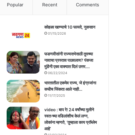
Popular
Recent
Comments
कोहळा खाण्याचे 10 फायदे, नुकसान
01/15/2026
फडणवीसांनी राज्यसभेसाठी तुमच्या
नावाचा प्रस्ताव पाठवलाय? पंकजा
मुंडेंनी एका वाक्यात दिलं उत्तर….
06/22/2024
भारतातील एकमेव राज्य, जे इंग्रजांना
कधीच जिंकता आले नाही…
11/17/2025
video : बाप रे! 24 वर्षांच्या मुलीने
स्वतःच्या वडिलांशीच केलं लग्न,
लोकांना म्हणते, ‘तुम्हाला काय प्राॅब्लेम
आहे’
12/02/2024