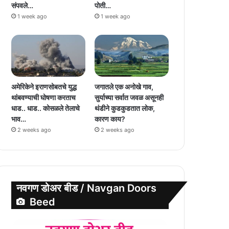
संपवले…
पोती…
1 week ago
1 week ago
अमेरिकेने इराणसोबतचे युद्ध
जगातले एक अनोखे गाव,
थांबवण्याची घोषणा करताच
सुर्याच्या सर्वात जवळ असूनही
धाड.. धाड.. कोसळले तेलाचे
थंडीने कुडकुडतात लोक,
भाव…
कारण काय?
2 weeks ago
2 weeks ago
नवगण डोअर बीड / Navgan Doors
Beed