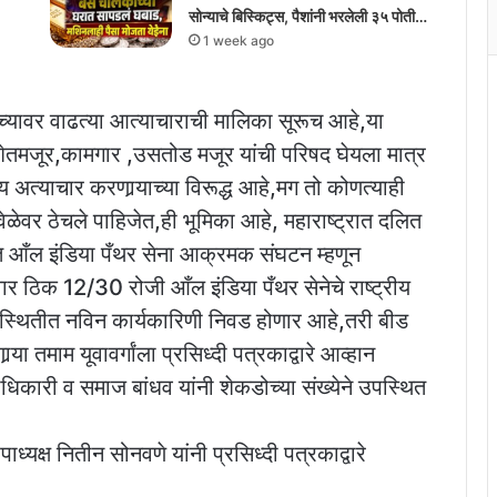
सोन्याचे बिस्किट्स, पैशांनी भरलेली ३५ पोती…
1 week ago
ंच्यावर वाढत्या आत्याचाराची मालिका सूरूच आहे,या
ेतमजूर,कामगार ,उसतोड मजूर यांची परिषद घेयला मात्र
अत्याचार करणार्‍याच्या विरूद्ध आहे,मग तो कोणत्याही
ळेवर ठेचले पाहिजेत,ही भूमिका आहे, महाराष्ट्रात दलित
्वात आँल इंडिया पँथर सेना आक्रमक संघटन म्हणून
 ठिक 12/30 रोजी आँल इंडिया पँथर सेनेचे राष्ट्रीय
 उपस्थितीत नविन कार्यकारिणी निवड होणार आहे,तरी बीड
‍या तमाम यूवावर्गांला प्रसिध्दी पत्रकाद्वारे आव्हान
ाधिकारी व समाज बांधव यांनी शेकडोच्या संख्येने उपस्थित
्यक्ष नितीन सोनवणे यांनी प्रसिध्दी पत्रकाद्वारे