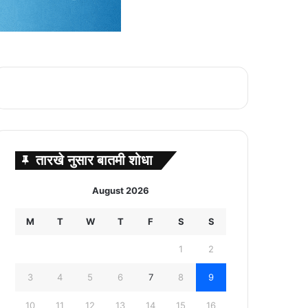
तारखे नुसार बातमी शोधा
August 2026
M
T
W
T
F
S
S
1
2
3
4
5
6
7
8
9
10
11
12
13
14
15
16