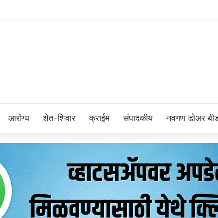
आरोग्य
शेत-शिवार
क्राईम
संपादकीय
नवगण डोअर बी