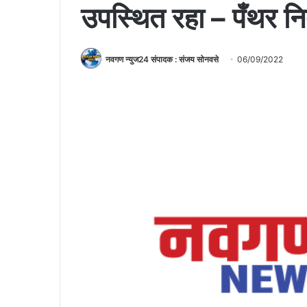
उपस्थित रहा – पँथर न
नवगण न्युज24 संपादक : संजय सोनवसे
06/09/2022