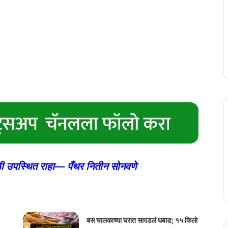
ाठी उपस्थित राहा— पँथर नितीन सोनवणे
बस चालकाच्या घरात सापडलं घबाड; १५ किलो