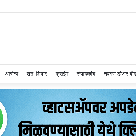
आरोग्य
शेत-शिवार
क्राईम
संपादकीय
नवगण डोअर बी