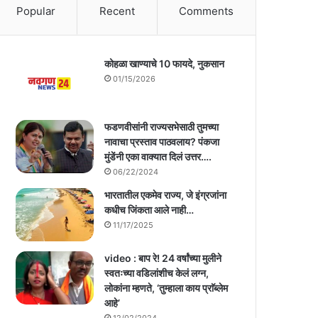
Popular
Recent
Comments
कोहळा खाण्याचे 10 फायदे, नुकसान
01/15/2026
फडणवीसांनी राज्यसभेसाठी तुमच्या
नावाचा प्रस्ताव पाठवलाय? पंकजा
मुंडेंनी एका वाक्यात दिलं उत्तर….
06/22/2024
भारतातील एकमेव राज्य, जे इंग्रजांना
कधीच जिंकता आले नाही…
11/17/2025
video : बाप रे! 24 वर्षांच्या मुलीने
स्वतःच्या वडिलांशीच केलं लग्न,
लोकांना म्हणते, ‘तुम्हाला काय प्राॅब्लेम
आहे’
12/02/2024