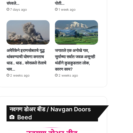
संपवले…
पोती…
7 days ago
1 week ago
अमेरिकेने इराणसोबतचे युद्ध
जगातले एक अनोखे गाव,
थांबवण्याची घोषणा करताच
सुर्याच्या सर्वात जवळ असूनही
धाड.. धाड.. कोसळले तेलाचे
थंडीने कुडकुडतात लोक,
भाव…
कारण काय?
2 weeks ago
2 weeks ago
नवगण डोअर बीड / Navgan Doors
Beed