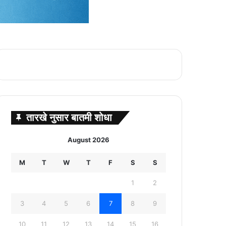
तारखे नुसार बातमी शोधा
August 2026
M
T
W
T
F
S
S
1
2
3
4
5
6
7
8
9
10
11
12
13
14
15
16