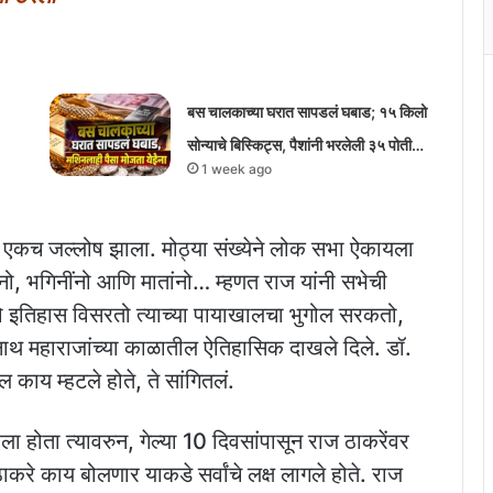
बस चालकाच्या घरात सापडलं घबाड; १५ किलो
सोन्याचे बिस्किट्स, पैशांनी भरलेली ३५ पोती…
1 week ago
च एकच जल्लोष झाला. मोठ्या संख्येने लोक सभा ऐकायला
वांनो, भगिनींनो आणि मातांनो… म्हणत राज यांनी सभेची
 जो इतिहास विसरतो त्याच्या पायाखालचा भुगोल सरकतो,
ाथ महाराजांच्या काळातील ऐतिहासिक दाखले दिले. डॉ.
 काय म्हटले होते, ते सांगितलं.
ा होता त्यावरुन, गेल्या 10 दिवसांपासून राज ठाकरेंवर
ठाकरे काय बोलणार याकडे सर्वांचे लक्ष लागले होते. राज