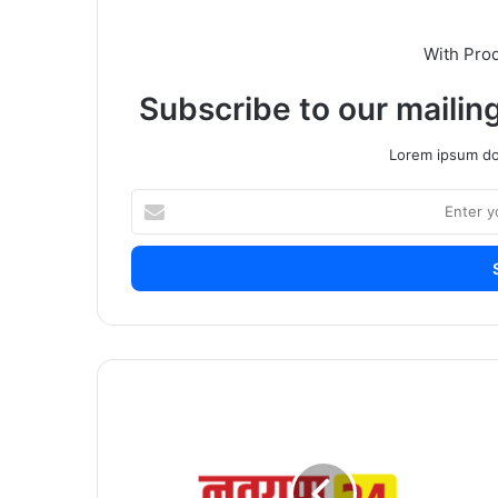
With Pro
Subscribe to our mailing
Lorem ipsum dol
Enter
your
Email
address
आष्टीत
जलसिंचन
विहिरी
व
शेत