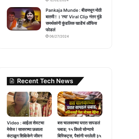
Pankaja Munde : बीडमधून मोठी
बातमी ! । ‘त्या’ Viral Clip नंतर मुंडे
समर्थकांनी कुंडलिक खाडेंचं ऑफिस
फोडलं
06/27/2024
Recent Tech News
Video : आईला शेवटचा
बस चालकाच्या घरात सापडलं
मेसेज ! सासरच्या छळाला
घबाड; १५ किलो सोन्याचे
कंटाळून शिक्षिकेने जीवन
बिस्किट्स, पैशांनी भरलेली ३५