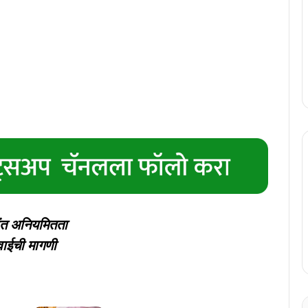
ांत अनियमितता
वाईची मागणी