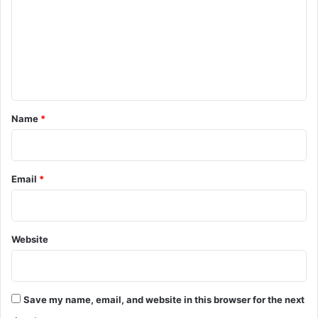
m
m
e
n
t
*
Name
*
Email
*
Website
Save my name, email, and website in this browser for the next