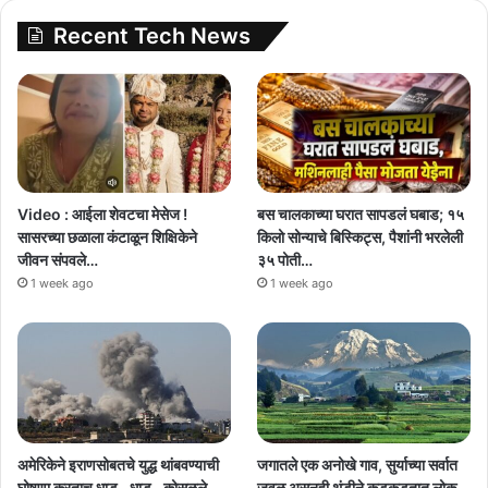
Recent Tech News
Video : आईला शेवटचा मेसेज !
बस चालकाच्या घरात सापडलं घबाड; १५
सासरच्या छळाला कंटाळून शिक्षिकेने
किलो सोन्याचे बिस्किट्स, पैशांनी भरलेली
जीवन संपवले…
३५ पोती…
1 week ago
1 week ago
अमेरिकेने इराणसोबतचे युद्ध थांबवण्याची
जगातले एक अनोखे गाव, सुर्याच्या सर्वात
घोषणा करताच धाड.. धाड.. कोसळले
जवळ असूनही थंडीने कुडकुडतात लोक,