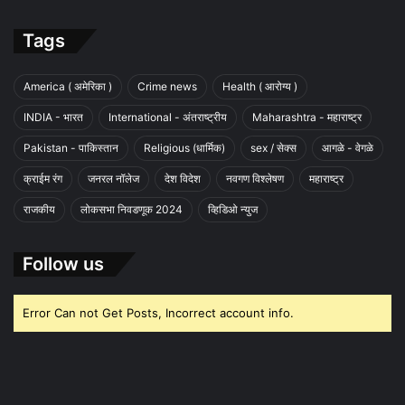
Tags
America ( अमेरिका )
Crime news
Health ( आरोग्य )
INDIA - भारत
International - अंतराष्ट्रीय
Maharashtra - महाराष्ट्र
Pakistan - पाकिस्तान
Religious (धार्मिक)
sex / सेक्स
आगळे - वेगळे
क्राईम रंग
जनरल नॉलेज
देश विदेश
नवगण विश्लेषण
महाराष्ट्र
राजकीय
लोकसभा निवडणूक 2024
व्हिडिओ न्युज
Follow us
Error Can not Get Posts, Incorrect account info.