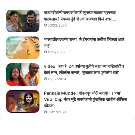
फडणवीसांनी राज्यसभेसाठी तुमच्या नावाचा प्रस्ताव
पाठवलाय? पंकजा मुंडेंनी एका वाक्यात दिलं उत्तर….
06/22/2024
भारतातील एकमेव राज्य, जे इंग्रजांना कधीच जिंकता आले
नाही…
11/17/2025
video : बाप रे! 24 वर्षांच्या मुलीने स्वतःच्या वडिलांशीच
केलं लग्न, लोकांना म्हणते, ‘तुम्हाला काय प्राॅब्लेम आहे’
12/02/2024
Pankaja Munde : बीडमधून मोठी बातमी ! । ‘त्या’
Viral Clip नंतर मुंडे समर्थकांनी कुंडलिक खाडेंचं ऑफिस
फोडलं
06/27/2024