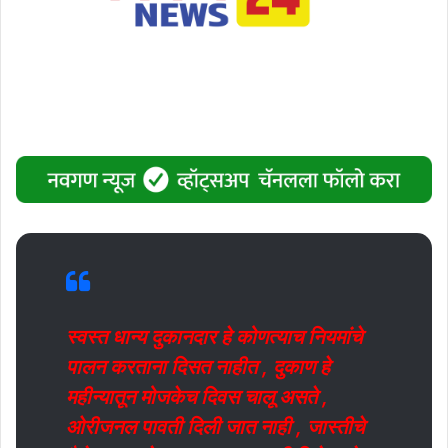
स्वस्त धान्य दुकानदार हे कोणत्याच नियमांचे
पालन करताना दिसत नाहीत , दुकाण हे
महीन्यातून मोजकेच दिवस चालू असते ,
ओरीजनल पावती दिली जात नाही , जास्तीचे