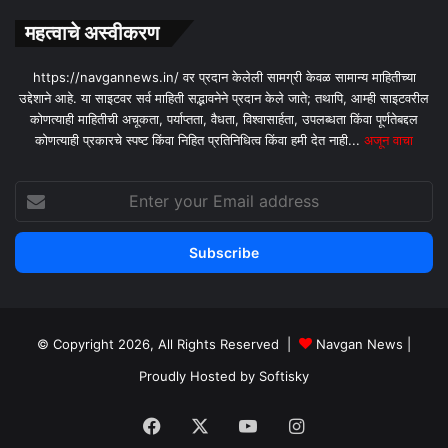
महत्वाचे अस्वीकरण
https://navgannews.in/ वर प्रदान केलेली सामग्री केवळ सामान्य माहितीच्या
उद्देशाने आहे. या साइटवर सर्व माहिती सद्भावनेने प्रदान केले जाते; तथापि, आम्ही साइटवरील
कोणत्याही माहितीची अचूकता, पर्याप्तता, वैधता, विश्वासार्हता, उपलब्धता किंवा पूर्णतेबद्दल
कोणत्याही प्रकारचे स्पष्ट किंवा निहित प्रतिनिधित्व किंवा हमी देत ​​नाही...
अजून वाचा
Enter
your
Email
address
© Copyright 2026, All Rights Reserved |
Navgan News
|
Proudly Hosted by
Softisky
Facebook
X
YouTube
Instagram