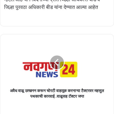
जिल्हा पुरवठा अधिकारी बीड यांना देण्यात आल्या आहेत
अवैध
वाळू
उत्खनन
करून
चोरटी
वाहतूक
करनाऱ्या
टैक्टरवर
महसुल
पथकाची
अवैध वाळू उत्खनन करून चोरटी वाहतूक करनाऱ्या टैक्टरवर महसुल
कारवाई
पथकाची कारवाई .वाळूसह टॅक्टर जप्त
.वाळूसह
टॅक्टर
सामाजिक
जप्त
न्याय