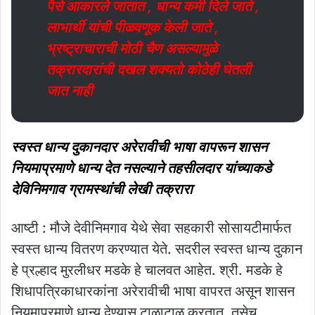
पैसे आकारले जातात , धान्य कमी दिले जाते ,
लाभार्थी यांची पीळवणूक केली जाते ,
भ्रष्ट्राचाराची मोठी चैण असल्यामुळे
तक्रारदारांची दखल शक्यतो कोठेही घेतली
जात नाही
स्वस्त धान्य दुकानदार अरेरावीची भाषा वापरून शासन
नियमाप्रमाणे धान्य देत नसल्याने तहसीलदार यांच्याकडे
देविनिमगाव ग्रामस्थांची लेखी तक्रारा
आष्टी : मौजे देवीनिमगाव येथे सेवा सहकारी सोसायटीमार्फत
स्वस्त धान्य वितरण करण्यात येते. सदरील स्वस्त धान्य दुकान
हे प्रल्हाद मुरलीधर मडके हे चालवत आहेत. श्री. मडके हे
शिधापत्रिकाधारकांना अरेरावीची भाषा वापरत असून शासन
नियमाप्रमाणे धान्य देण्यास टाळाटाळ करतात. तसेच